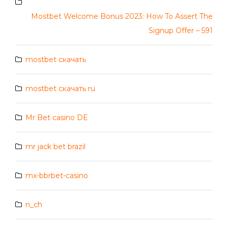
Mostbet Welcome Bonus 2023: How To Assert The
Signup Offer – 591
mostbet скачать
mostbet скачать ru
Mr Bet casino DE
mr jack bet brazil
mx-bbrbet-casino
n_ch