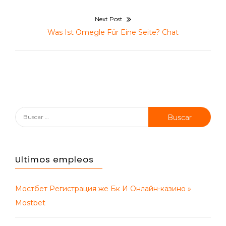
Next Post
Next
Was Ist Omegle Für Eine Seite? Chat
post:
Buscar:
Ultimos empleos
Мостбет Регистрация же Бк И Онлайн-казино »
Mostbet