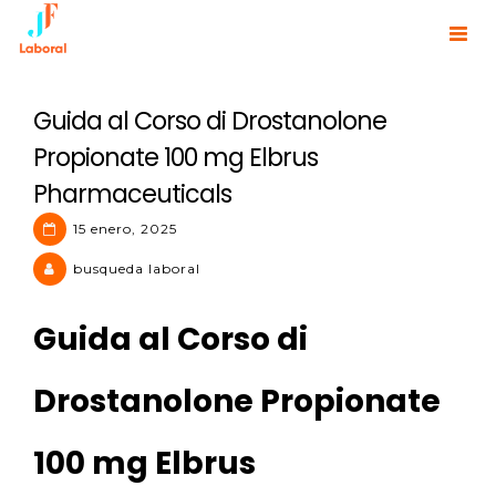
Skip
to
JF Laboral | Human Resources
content
Guida al Corso di Drostanolone
Propionate 100 mg Elbrus
Pharmaceuticals
15 enero, 2025
busqueda laboral
Guida al Corso di
Drostanolone Propionate
100 mg Elbrus