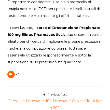
È importante considerare l’uso di un protocollo di
terapia post-ciclo (PCT) per ripristinare i livelli naturali di
testosterone e minimizzare gli effetti collaterali.
In conclusione, il
corso di Drostanolone Propionate
100 mg Elbrus Pharmaceuticals
può essere un valido
alleato per chi cerca di migliorare le proprie prestazioni
fisiche e la composizione corporea. Tuttavia, è
essenziale utilizzarlo responsabilmente e sotto la
supervisione di un professionista qualificato.
s/n
Navegación
Previous Post
de
Previous
Sites Like Listcrawler: 10+ Listcrawler Choices To Utilize
entradas
post:
In 2024