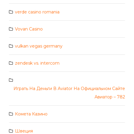
verde casino romania
Vovan Casino
vulkan vegas germany
zendesk vs. intercom
Играть На Деньги В Aviator На Официальном Сайте
Авиатор – 782
Комета Казино
Швеция