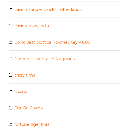
casino zonder crucks netherlands
casino-glory india
Co To Jest Slottica Również Gry – 800
Comercial, Ventas Y Negocios
crazy time
csdino
Fair Go Casino
fortune tiger brazil