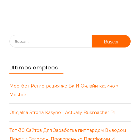
Buscar:
Ultimos empleos
Мостбет Регистрация же Бк И Онлайн-казино »
Mostbet
Oficjalna Strona Kasyno I Actually Bukmacher Pl
Топ-30 Сайтов Для Заработка пиппардом Выводом
Денег и Телефон: Проверенные Платформы И