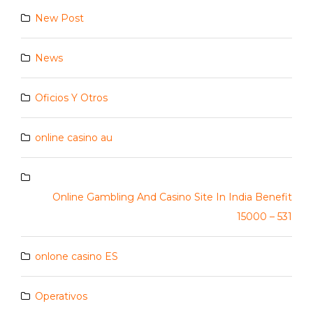
New Post
News
Oficios Y Otros
online casino au
Online Gambling And Casino Site In India Benefit
15000 – 531
onlone casino ES
Operativos