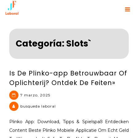
Skip
to
JF Laboral | Human Resources
content
Categoría:
Slots`
Is De Plinko-app Betrouwbaar Of
Oplichterij? Ontdek De Feiten»
7 marzo, 2025
busqueda laboral
Plinko App: Download, Tipps & Spielspaß Entdecken
Content Beste Plinko Mobiele Applicatie Om Echt Geld