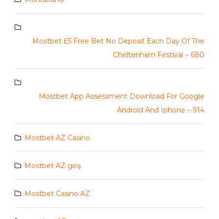
Mostbet £5 Free Bet No Deposit Each Day Of The
Cheltenham Festival – 680
Mostbet App Assessment Download For Google
Android And Iphone – 914
Mostbet AZ Casino
Mostbet AZ giriş
Mostbet Casino AZ