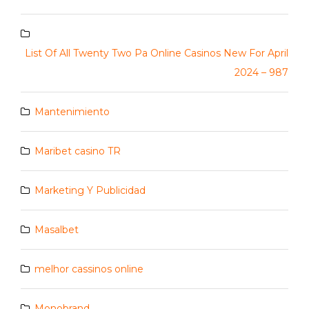
List Of All Twenty Two Pa Online Casinos New For April
2024 – 987
Mantenimiento
Maribet casino TR
Marketing Y Publicidad
Masalbet
melhor cassinos online
Monobrand