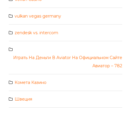
vulkan vegas germany
zendesk vs. intercom
Играть На Деньги В Aviator На Официальном Сайте
Авиатор – 782
Комета Казино
Швеция