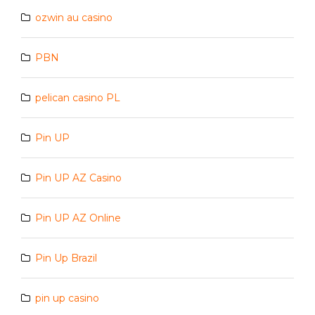
ozwin au casino
PBN
pelican casino PL
Pin UP
Pin UP AZ Casino
Pin UP AZ Online
Pin Up Brazil
pin up casino