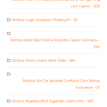
Live Casino – 209
Slottica Login Urządzeń Mobilnych – 63
Slottica Mobil Best Online Roulette Casino Germany –
394
Slottica Seriös Casino Best Odds – 584
Slottica Site De Apostas Confiável Com Bónus
Exclusivos – 31
Slottica Wypłata Best Egyptian Casino Site – 463