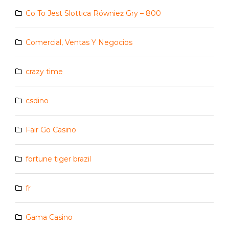
Co To Jest Slottica Również Gry – 800
Comercial, Ventas Y Negocios
crazy time
csdino
Fair Go Casino
fortune tiger brazil
fr
Gama Casino