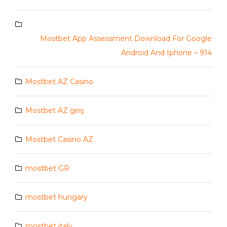
Mostbet App Assessment Download For Google
Android And Iphone – 914
Mostbet AZ Casino
Mostbet AZ giriş
Mostbet Casino AZ
mostbet GR
mostbet hungary
mostbet italy