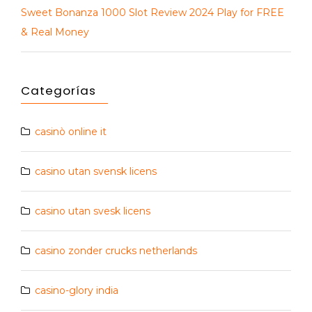
Sweet Bonanza 1000 Slot Review 2024 Play for FREE
& Real Money
Categorías
casinò online it
casino utan svensk licens
casino utan svesk licens
casino zonder crucks netherlands
casino-glory india