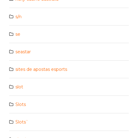
s/n
se
seastar
sites de apostas esports
slot
Slots
Slots`