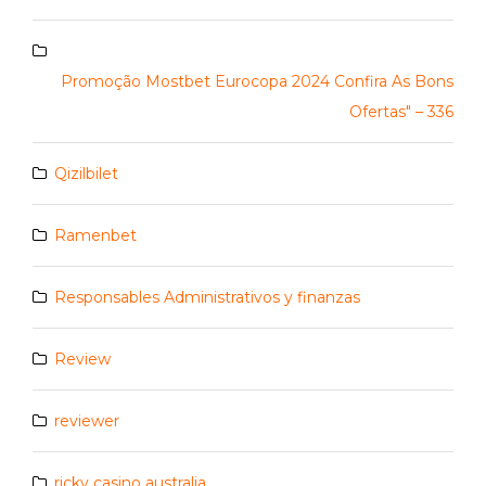
Promoção Mostbet Eurocopa 2024 Confira As Bons
Ofertas" – 336
Qizilbilet
Ramenbet
Responsables Administrativos y finanzas
Review
reviewer
ricky casino australia