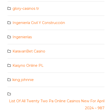
glory-casinos tr
Ingeniería Civil Y Construcción
Ingenierías
KaravanBet Casino
Kasyno Online PL
king johnnie
List Of All Twenty Two Pa Online Casinos New For April
2024 – 987