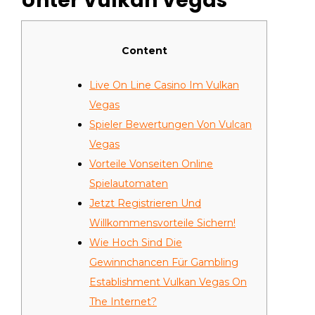
Unter Vulkan Vegas
Content
Live On Line Casino Im Vulkan
Vegas
Spieler Bewertungen Von Vulcan
Vegas
Vorteile Vonseiten Online
Spielautomaten
Jetzt Registrieren Und
Willkommensvorteile Sichern!
Wie Hoch Sind Die
Gewinnchancen Für Gambling
Establishment Vulkan Vegas On
The Internet?