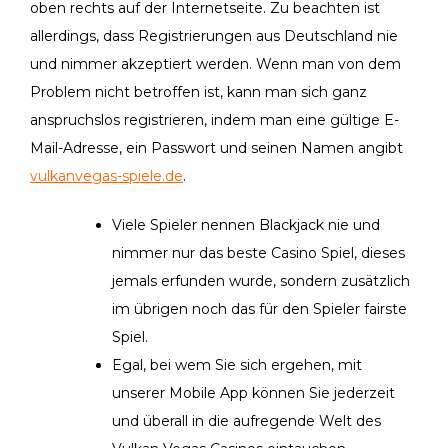
oben rechts auf der Internetseite. Zu beachten ist
allerdings, dass Registrierungen aus Deutschland nie
und nimmer akzeptiert werden. Wenn man von dem
Problem nicht betroffen ist, kann man sich ganz
anspruchslos registrieren, indem man eine gültige E-
Mail-Adresse, ein Passwort und seinen Namen angibt
vulkanvegas-spiele.de
.
Viele Spieler nennen Blackjack nie und
nimmer nur das beste Casino Spiel, dieses
jemals erfunden wurde, sondern zusätzlich
im übrigen noch das für den Spieler fairste
Spiel.
Egal, bei wem Sie sich ergehen, mit
unserer Mobile App können Sie jederzeit
und überall in die aufregende Welt des