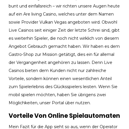
bunt und einfallsreich – wir richten unsere Augen heute
auf ein Are living Casino, welches unter dem Namen
sowie Provider Vulkan Vegas angeboten wird. Obwohl
Live Casinos seit einiger Zeit der letzte Schrei sind, gibt
es weiterhin Spieler, die noch nicht wirklich von diesem
Angebot Gebrauch gemacht haben. Wir haben es dem
Gastro-Shop zur Mission getätigt, dies ein für allemal
der Vergangenheit angehören zu lassen. Denn Live
Casinos bieten dem Kunden nicht nur zahlreiche
Vorteile, sondern können einen wesentlichen Anteil
zum Spielerlebnis des Glücksspielers leisten. Wenn Sie
mobil spielen möchten, haben Sie übrigens zwei
Möglichkeiten, unser Portal über nutzen.
Vorteile Von Online Spielautomaten
Mein Fazit für die App sieht so aus, wenn der Operator