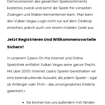
Demoversionen des gesamten Spielesortiments
kostenlos zweck und somit die Spiele frei vonseiten
Zwängen und Risiken kennenlernen kann. Man kann
den Vulkan Vegas Login nicht nur auf dem Desktop
erreichen, jedoch auch von einem mobilen Gerät aus.
Jetzt Registrieren Und Willkommensvorteile
Sichern!
In unserem Casino On the internet und Online
Spielothek entfaltet Vulkan Vegas seine ganze Pracht.
Mit über 2000 Internet casino Spielen bereithalten wir
eine beeindruckende Auswahl, die jedem Spieler – egal
ob Anfänger oder Profi – das unvergessliches Erlebnis
garantiert.»
Sie können bei uns außerdem mit Yandex