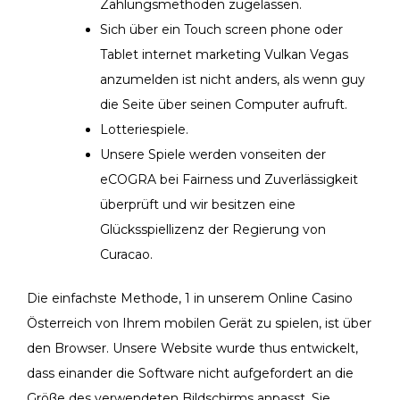
Zahlungsmethoden zugelassen.
Sich über ein Touch screen phone oder
Tablet internet marketing Vulkan Vegas
anzumelden ist nicht anders, als wenn guy
die Seite über seinen Computer aufruft.
Lotteriespiele.
Unsere Spiele werden vonseiten der
eCOGRA bei Fairness und Zuverlässigkeit
überprüft und wir besitzen eine
Glücksspiellizenz der Regierung von
Curacao.
Die einfachste Methode, 1 in unserem Online Casino
Österreich von Ihrem mobilen Gerät zu spielen, ist über
den Browser. Unsere Website wurde thus entwickelt,
dass einander die Software nicht aufgefordert an die
Größe des verwendeten Bildschirms anpasst. Sie