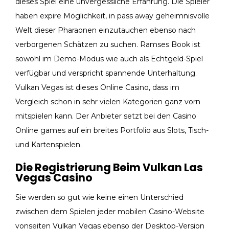
dieses Spiel eine unvergessliche Erfahrung. Die Spieler
haben expire Möglichkeit, in pass away geheimnisvolle
Welt dieser Pharaonen einzutauchen ebenso nach
verborgenen Schätzen zu suchen. Ramses Book ist
sowohl im Demo-Modus wie auch als Echtgeld-Spiel
verfügbar und verspricht spannende Unterhaltung.
Vulkan Vegas ist dieses Online Casino, dass im
Vergleich schon in sehr vielen Kategorien ganz vorn
mitspielen kann. Der Anbieter setzt bei den Casino
Online games auf ein breites Portfolio aus Slots, Tisch-
und Kartenspielen.
Die Registrierung Beim Vulkan Las
Vegas Casino
Sie werden so gut wie keine einen Unterschied
zwischen dem Spielen jeder mobilen Casino-Website
vonseiten Vulkan Vegas ebenso der Desktop-Version