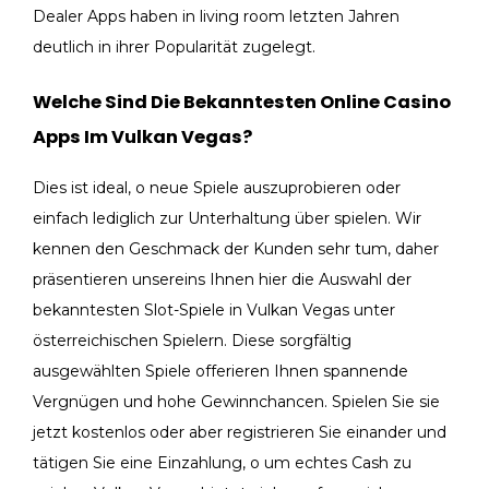
Dealer Apps haben in living room letzten Jahren
deutlich in ihrer Popularität zugelegt.
Welche Sind Die Bekanntesten Online Casino
Apps Im Vulkan Vegas?
Dies ist ideal, o neue Spiele auszuprobieren oder
einfach lediglich zur Unterhaltung über spielen. Wir
kennen den Geschmack der Kunden sehr tum, daher
präsentieren unsereins Ihnen hier die Auswahl der
bekanntesten Slot-Spiele in Vulkan Vegas unter
österreichischen Spielern. Diese sorgfältig
ausgewählten Spiele offerieren Ihnen spannende
Vergnügen und hohe Gewinnchancen. Spielen Sie sie
jetzt kostenlos oder aber registrieren Sie einander und
tätigen Sie eine Einzahlung, o um echtes Cash zu