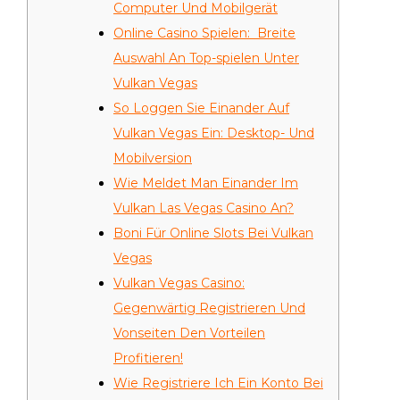
Computer Und Mobilgerät
Online Casino Spielen: Breite
Auswahl An Top-spielen Unter
Vulkan Vegas
So Loggen Sie Einander Auf
Vulkan Vegas Ein: Desktop- Und
Mobilversion
Wie Meldet Man Einander Im
Vulkan Las Vegas Casino An?
Boni Für Online Slots Bei Vulkan
Vegas
Vulkan Vegas Casino:
Gegenwärtig Registrieren Und
Vonseiten Den Vorteilen
Profitieren!
Wie Registriere Ich Ein Konto Bei