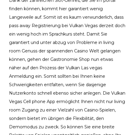
Dank der zahlreichen Slot-Genres, die Sie im portal
finden können, kommt hier garantiert wenig
Langeweile auf. Somit ist es kaum verwunderlich, dass
pass away Registrierung bei Vulkan Vegas derzeit doch
ein wenig hoch im Sprachkurs steht. Damit Sie
garantiert und unter abzug von Probleme in living
room Genuss der spannenden Casino Welt gelangen
können, gehen der Gastronomie Shop nun etwas
näher auf den Prozess der Vulkan Las vegas
Anmeldung ein. Somit sollten bei Ihnen keine
Schwierigkeiten entfalten, wenn Sie dasjenige
Nutzerkonto schnell ebenso sicher anlegen. Die Vulkan
Vegas Cell phone App ermöglicht Ihnen nicht nur living
room Zugang zu einer Vielzahl von Casino-Spielen,
sondern bietet im übrigen die Flexibilität, den
Demomodus zu zweck. So können Sie eine breite