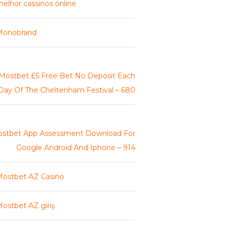
elhor cassinos online
Monobrand
Mostbet £5 Free Bet No Deposit Each
Day Of The Cheltenham Festival – 680
stbet App Assessment Download For
Google Android And Iphone – 914
ostbet AZ Casino
ostbet AZ giriş