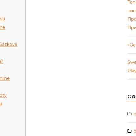
Топ
пип
sti
Про
The
При
 Sázkové
«Ge
a?
Swe
Pla
nline
Ca
oty
á
c
c