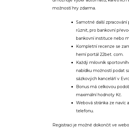
umožňuje výběr automatů, karetních a 
možností hry zdarma.
Samotné další zpracování
různit, pro bankovní převo
bankovní instituce nebo 
Kompletní recenze se zam
herní portál 22bet. com.
Každý milovník sportovníh
nabídku možností podat sá
sázkových kanceláří v Evr
Bonus má celkovou podobu
maximální hodnoty Kč.
Webová stránka ze navíc a
telefonu.
Registraci je možné dokončit ve we