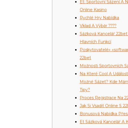
Et: Sportovní Sázení A 
Online Kasino
Rychlé Hry Nabídka
Vklad A Výběr ????
Sázková Kancelář 22be
Hlavních Funkcí
Poskytovatelé» «softwa
22bet
Možnosti Sportovních S
Na Které Cool A Událost
Možné Sázet? Kde Mám
Tipy?
Proces Registrace Na 2
Jak Si Vsadit Online S 2
Bonusová Nabídka Přes
Et Sázková Kancelář A 