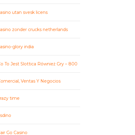
asino utan svesk licens
asino zonder crucks netherlands
asino-glory india
o To Jest Slottica Również Gry – 800
omercial, Ventas Y Negocios
razy time
sdino
air Go Casino