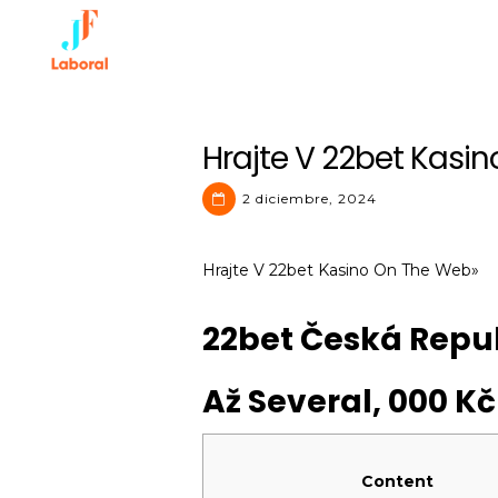
Skip
to
content
JF Laboral | Human Resource
Hrajte V 22bet Kasi
2 diciembre, 2024
Hrajte V 22bet Kasino On The Web»
22bet Česká Repub
Až Several, 000 Kč
Content