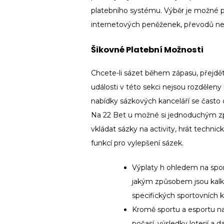
platebního systému. Výběr je možné p
internetových peněženek, převodů neb
Šikovné Platební Možnosti
Chcete-li sázet během zápasu, přejděte 
události v této sekci nejsou rozděleny
nabídky sázkových kanceláří se často o
Na 22 Bet u možné si jednoduchým zp
vkládat sázky na activity, hrát techni
funkcí pro vylepšení sázek.
Výplaty h ohledem na sport
jakým způsobem jsou kalk
specifických sportovních k
Kromě sportu a esportu na
počasí, výsledky loterií a 