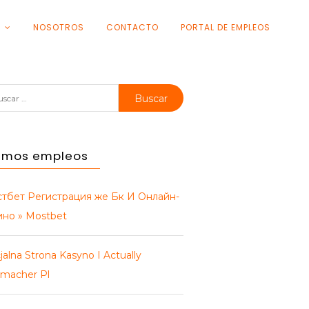
S
NOSOTROS
CONTACTO
PORTAL DE EMPLEOS
car:
timos empleos
тбет Регистрация же Бк И Онлайн-
ино » Mostbet
jalna Strona Kasyno I Actually
macher Pl