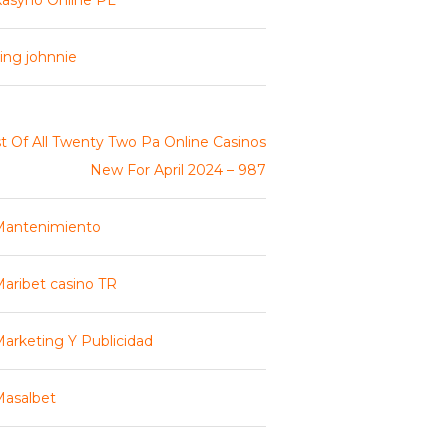
asyno Online PL
ing johnnie
st Of All Twenty Two Pa Online Casinos
New For April 2024 – 987
Mantenimiento
aribet casino TR
arketing Y Publicidad
asalbet