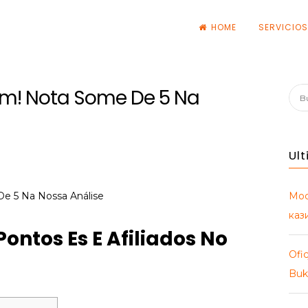
HOME
SERVICIO
s
Sim! Nota Some De 5 Na
Bus
Ul
Мос
De 5 Na Nossa Análise
каз
ontos Es E Afiliados No
Ofic
Buk