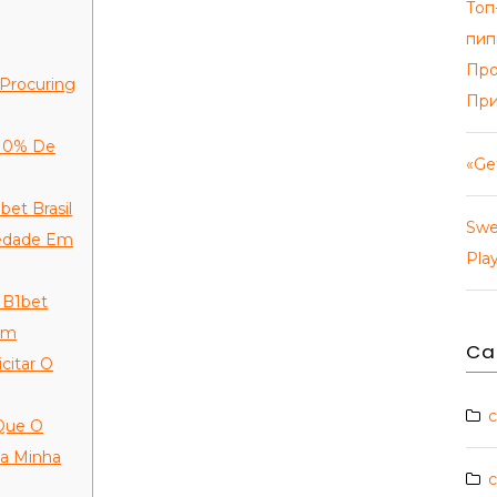
Топ
пип
Про
 Procuring
При
 10% De
«Ge
et Brasil
Swe
iedade Em
Pla
 B1bet
um
Ca
citar O
c
Que O
Na Minha
c