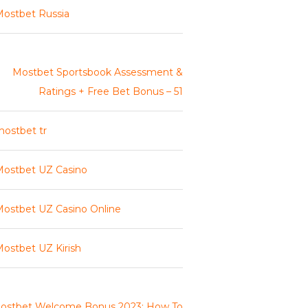
ostbet Russia
Mostbet Sportsbook Assessment &
Ratings + Free Bet Bonus – 51
ostbet tr
ostbet UZ Casino
ostbet UZ Casino Online
ostbet UZ Kirish
ostbet Welcome Bonus 2023: How To