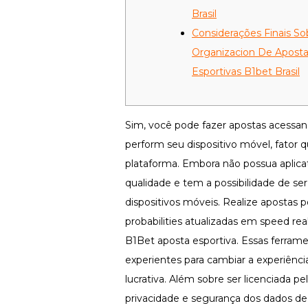
Brasil
Considerações Finais So
Organizacion De Apost
Esportivas B1bet Brasil
Sim, você pode fazer apostas acessan
perform seu dispositivo móvel, fator qu
plataforma. Embora não possua aplicat
qualidade e tem a possibilidade de s
dispositivos móveis. Realize apostas
probabilities atualizadas em speed rea
B1Bet aposta esportiva. Essas ferrame
experientes para cambiar a experiênc
lucrativa. Além sobre ser licenciada p
privacidade e segurança dos dados de