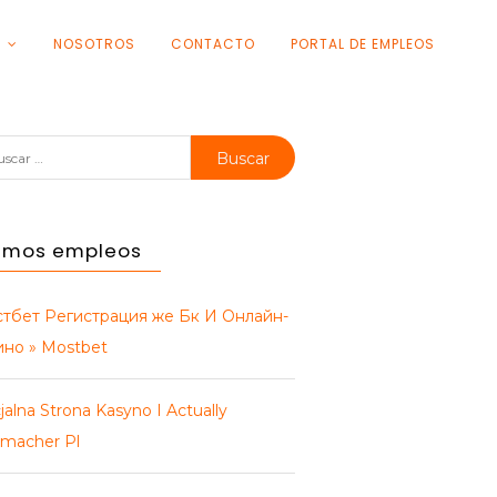
S
NOSOTROS
CONTACTO
PORTAL DE EMPLEOS
car:
timos empleos
тбет Регистрация же Бк И Онлайн-
ино » Mostbet
jalna Strona Kasyno I Actually
macher Pl