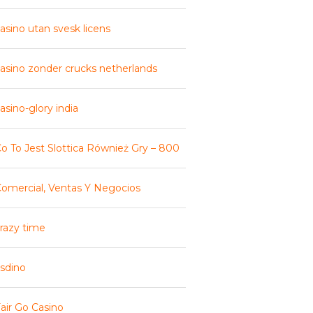
asino utan svesk licens
asino zonder crucks netherlands
asino-glory india
o To Jest Slottica Również Gry – 800
omercial, Ventas Y Negocios
razy time
sdino
air Go Casino