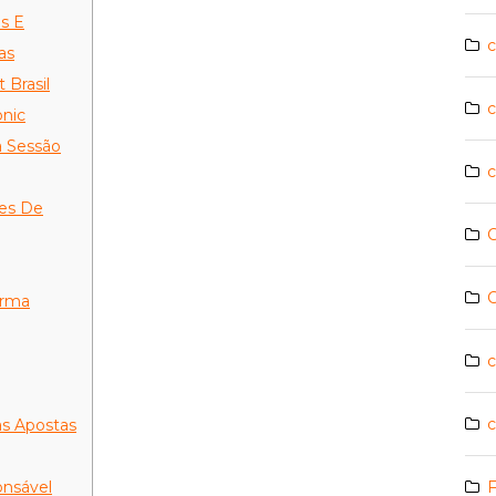
s E
c
as
 Brasil
c
onic
a Sessão
c
res De
C
C
orma
c
c
s Apostas
onsável
F