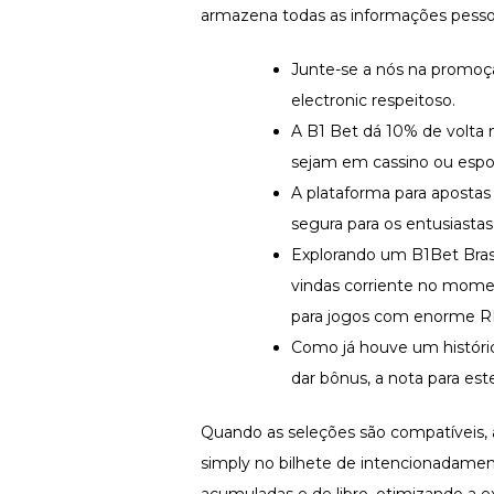
armazena todas as informações pessoa
Junte-se a nós na promoç
electronic respeitoso.
A B1 Bet dá 10% de volta
sejam em cassino ou espor
A plataforma para aposta
segura para os entusiastas
Explorando um B1Bet Brasi
vindas corriente no mome
para jogos com enorme R
Como já houve um históric
dar bônus, a nota para este
Quando as seleções são compatíveis,
simply no bilhete de intencionadament