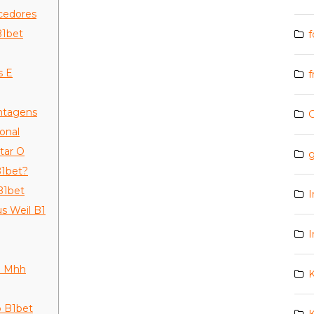
cedores
B1bet
f
s E
f
ntagens
onal
tar O
g
B1bet?
B1bet
I
s Weil B1
I
e Mhh
K
o B1bet