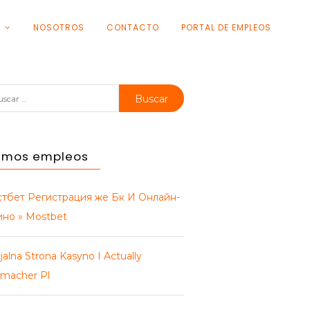
S
NOSOTROS
CONTACTO
PORTAL DE EMPLEOS
car:
timos empleos
тбет Регистрация же Бк И Онлайн-
ино » Mostbet
jalna Strona Kasyno I Actually
macher Pl