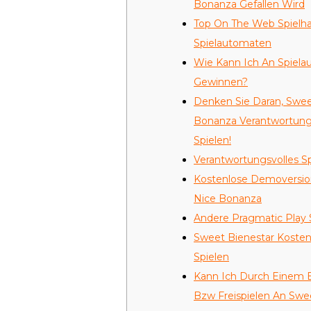
Bonanza Gefallen Wird
Top On The Web Spielha
Spielautomaten
Wie Kann Ich An Spiel
Gewinnen?
Denken Sie Daran, Swe
Bonanza Verantwortung
Spielen!
Verantwortungsvolles Sp
Kostenlose Demoversio
Nice Bonanza
Andere Pragmatic Play 
Sweet Bienestar Kosten
Spielen
Kann Ich Durch Einem 
Bzw Freispielen An Swe