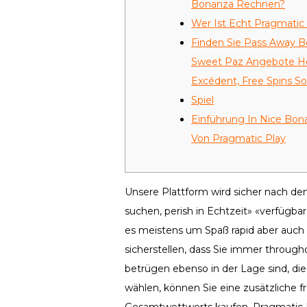
Bonanza Rechnen?
Wer Ist Echt Pragmatic
Finden Sie Pass Away B
Sweet Paz Angebote H
Excédent, Free Spins S
Spiel
Einführung In Nice Bo
Von Pragmatic Play
Unsere Plattform wird sicher nach den
suchen, perish in Echtzeit» «verfügb
es meistens um Spaß rapid aber auch 
sicherstellen, dass Sie immer through
betrügen ebenso in der Lage sind, di
wählen, können Sie eine zusätzliche f