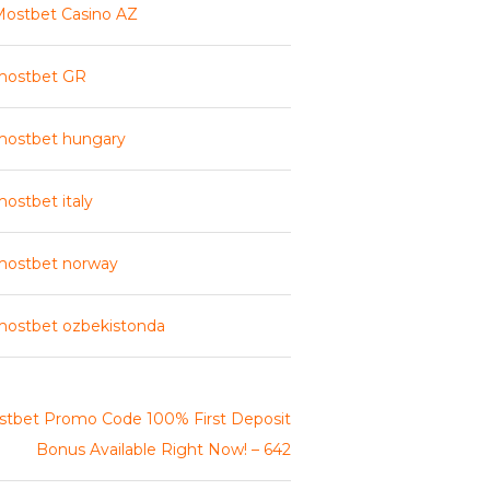
ostbet Casino AZ
mostbet GR
mostbet hungary
ostbet italy
mostbet norway
ostbet ozbekistonda
tbet Promo Code 100% First Deposit
Bonus Available Right Now! – 642