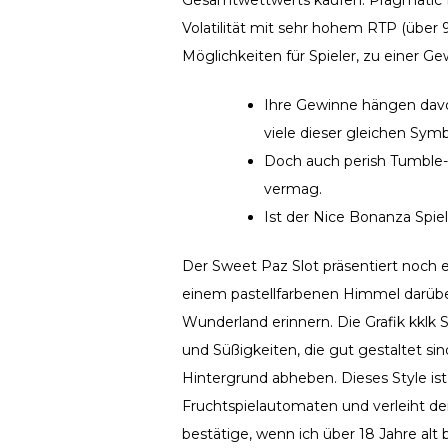
Gesamtwettwerts kaufen. Pragmatic En
Volatilität mit sehr hohem RTP (über 9
Möglichkeiten für Spieler, zu einer 
Ihre Gewinne hängen davo
viele dieser gleichen Symb
Doch auch perish Tumble-F
vermag.
Ist der Nice Bonanza Spie
Der Sweet Paz Slot präsentiert noch e
einem pastellfarbenen Himmel darüber
Wunderland erinnern. Die Grafik kklk S
und Süßigkeiten, die gut gestaltet si
Hintergrund abheben. Dieses Style is
Fruchtspielautomaten und verleiht dem 
bestätige, wenn ich über 18 Jahre alt 