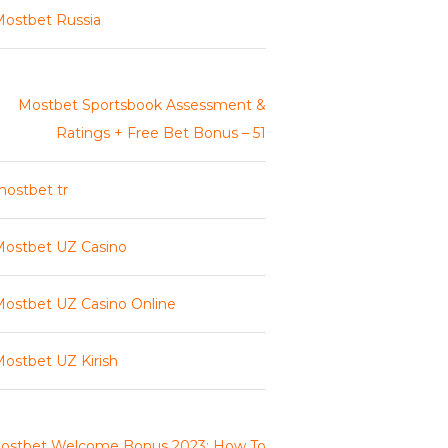
ostbet Russia
Mostbet Sportsbook Assessment &
Ratings + Free Bet Bonus – 51
ostbet tr
ostbet UZ Casino
ostbet UZ Casino Online
ostbet UZ Kirish
ostbet Welcome Bonus 2023: How To