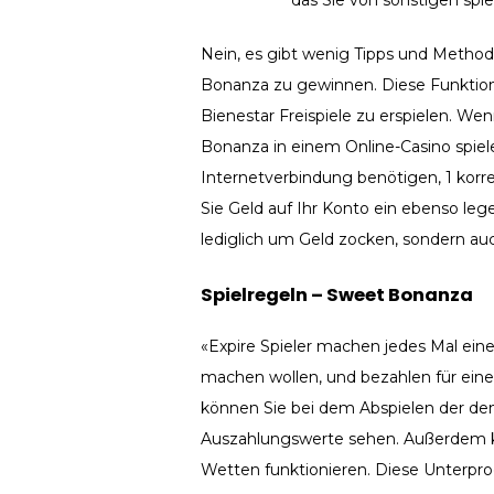
das Sie von sonstigen sp
Nein, es gibt wenig Tipps und Method
Bonanza zu gewinnen. Diese Funktion 
Bienestar Freispiele zu erspielen. We
Bonanza in einem Online-Casino spiele
Internetverbindung benötigen, 1 korre
Sie Geld auf Ihr Konto ein ebenso leg
lediglich um Geld zocken, sondern a
Spielregeln – Sweet Bonanza
«Expire Spieler machen jedes Mal ein
machen wollen, und bezahlen für ein
können Sie bei dem Abspielen der dem
Auszahlungswerte sehen. Außerdem kö
Wetten funktionieren. Diese Unterpro