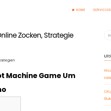
HOME
SERVICIO
s
Online Zocken, Strategie
Bus
Ul
trategien
Мос
Slot Machine Game Um
каз
mo
Ofic
Buk