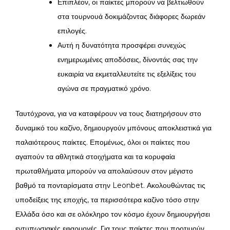
Επιπλέον, οι παίκτες μπορούν να βελτιωθούν
στα τουρνουά δοκιμάζοντας διάφορες δωρεάν
επιλογές.
Αυτή η δυνατότητα προσφέρει συνεχώς
ενημερωμένες αποδόσεις, δίνοντάς σας την
ευκαιρία να εκμεταλλευτείτε τις εξελίξεις του
αγώνα σε πραγματικό χρόνο.
Ταυτόχρονα, για να καταφέρουν να τους διατηρήσουν στο
δυναμικό του καζίνο, δημιουργούν μπόνους αποκλειστικά για
παλαιότερους παίκτες. Επομένως, όλοι οι παίκτες που
αγαπούν τα αθλητικά στοιχήματα και τα κορυφαία
πρωταθλήματα μπορούν να απολαύσουν στον μέγιστο
βαθμό τα πονταρίσματα στην Leonbet. Ακολουθώντας τις
υποδείξεις της εποχής, τα περισσότερα καζίνο τόσο στην
Ελλάδα όσο και σε ολόκληρο τον κόσμο έχουν δημιουργήσει
εντυπωσιακές εφαρμογές. Για τους παίκτες που προτιμούν