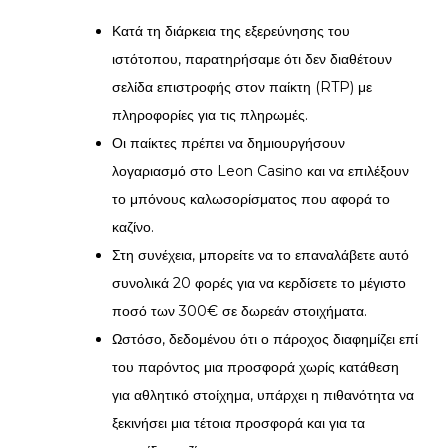
Κατά τη διάρκεια της εξερεύνησης του
ιστότοπου, παρατηρήσαμε ότι δεν διαθέτουν
σελίδα επιστροφής στον παίκτη (RTP) με
πληροφορίες για τις πληρωμές.
Οι παίκτες πρέπει να δημιουργήσουν
λογαριασμό στο Leon Casino και να επιλέξουν
το μπόνους καλωσορίσματος που αφορά το
καζίνο.
Στη συνέχεια, μπορείτε να το επαναλάβετε αυτό
συνολικά 20 φορές για να κερδίσετε το μέγιστο
ποσό των 300€ σε δωρεάν στοιχήματα.
Ωστόσο, δεδομένου ότι ο πάροχος διαφημίζει επί
του παρόντος μια προσφορά χωρίς κατάθεση
για αθλητικό στοίχημα, υπάρχει η πιθανότητα να
ξεκινήσει μια τέτοια προσφορά και για τα