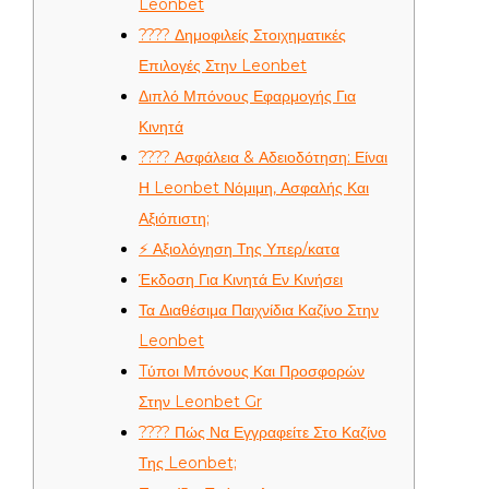
Leonbet
???? Δημοφιλείς Στοιχηματικές
Επιλογές Στην Leonbet
Διπλό Μπόνους Εφαρμογής Για
Κινητά
???? Ασφάλεια & Αδειοδότηση: Είναι
Η Leonbet Νόμιμη, Ασφαλής Και
Αξιόπιστη;
⚡ Αξιολόγηση Της Υπερ/κατα
Έκδοση Για Κινητά Εν Κινήσει
Τα Διαθέσιμα Παιχνίδια Καζίνο Στην
Leonbet
Tύποι Μπόνους Και Προσφορών
Στην Leonbet Gr
???? Πώς Να Εγγραφείτε Στο Καζίνο
Της Leonbet;