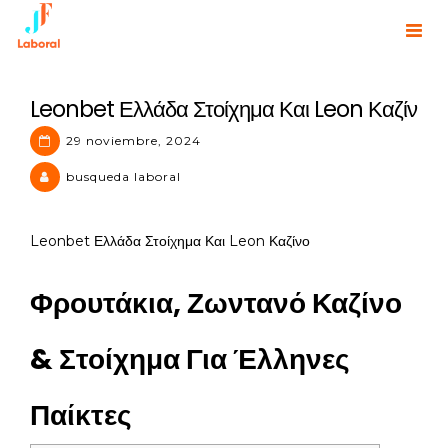
Skip
to
JF Laboral | Human Resources
content
Leonbet Ελλάδα Στοίχημα Και Leon Καζίν
29 noviembre, 2024
busqueda laboral
Leonbet Ελλάδα Στοίχημα Και Leon Καζίνο
Φρουτάκια, Ζωντανό Καζίνο
& Στοίχημα Για Έλληνες
Παίκτες