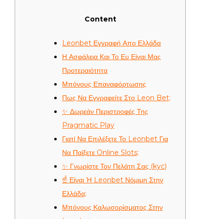
Content
Leonbet Εγγραφή Απο Ελλάδα
Η Ασφάλεια Και Το Ευ Είναι Μας
Προτεραιότητα
Μπόνους Επαναφόρτωσης
Πως Να Εγγραφείτε Στο Leon Bet;
✨ Δωρεάν Περιστροφές Της
Pragmatic Play
Γιατί Να Επιλέξετε Το Leonbet Για
Να Παίξετε Online Slots;
✨ Γνωρίστε Τον Πελάτη Σας (kyc)
☝ Είναι Ή Leonbet Νόμιμη Στην
Ελλάδα;
Μπόνους Καλωσορίσματος Στην