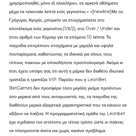
χρησιμοποιηθεί, μόνο εξ ολοκλήρου, σε αρκετά αθλήματα
μέχρι τα τελευταία λεπτά ενός γεγονότος.» «[newline]Με τις
Γρήγορες Αγορές, μπορείτε να στοιχηματίσετε στο
αποτέλεσμα ενός γεγονότος(1/Χ/2), στο Over / Under και
στον αριθμό των Κόρνερ για τα επόμενα 10 λέπτα. Τα
παιχνίδια επιτρέπουν στοιχήματα με χαμηλά και υψηλά
πονταρίσματα, καθιστώντας τα ιδανικά για όλους τους
τύπους παικτών με οποιοδήποτε προϋπολογισμό. Ακόμα κι
έτσι, έχετε υπόψη σας ότι αυτή η μάρκα δεν διαθέτει ιδιωτικά
τραπέζια ή τραπέζια VIP. Παρόλο που η LeonBet
BetGames δεν προσφέρει τόσο μεγάλη γκάμα προϊόντων
όσο μερικοί από τους ανταγωνιστές της, τα παιχνίδια της
διαθέτουν μερικά εξαιρετικά χαρακτηριστικά που τα κάνουν να
αξίζουν να παίζετε. Η προγραμματιστική ομάδα της Leonbet
έχει σχεδιάσει τον ιστότοπο με τέτοιο τρόπο ώστε οι παίκτες
να πλοηγούνται άνετα και χωρίς κανένα πρόβλημα.