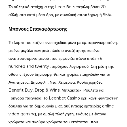
Το αθλητικό στοίχημα της Leon Βets περιλαμβάνει 20
αθλήματα κατά μέσο όρο, με συνολική αποπληρωμή 95%.
Μπόνους Επαναφόρτωσης
Το λόμπι του καζίνο είναι σχεδιασμένο με εμπειρογνωμοσύνη,
με ένα μεγάλο κεντρικό πλαίσιο αναζήτησης και ένα
αναπτυσσόμενο μενού που εμφανίζει πάνω από» «a
hundred and twenty παρόχους λογισμικού. Στη μέση της
οθόνης, έχουν δημιουργηθεί κατηγορίες παιχνιδιών για τα
Αγαπημένα, Δημοφιλή, Νέα, Χειμερινά, Κουλοχέρηδες,
Benefit Buy, Drop & Wins, Μπλάκτζακ, Ρουλέτα και
Γρήγορα παιχνίδια. Το Leonbet Casino έχει κάνει φανταστική
δουλειά για τη δημιουργία μιας αυθεντικής εμπειρίας online
video gaming, με ομαλή πλοήγηση, εικόνες με έντονα
χρώματα και σκούρα χρώματα του ιστότοπου που