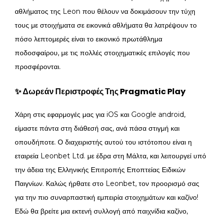
αθλήματος της Leon που θέλουν να δοκιμάσουν την τύχη
τους με στοιχήματα σε εικονικά αθλήματα θα λατρέψουν το
πόσο λεπτομερές είναι το εικονικό πρωτάθλημα
ποδοσφαίρου, με τις πολλές στοιχηματικές επιλογές που
προσφέρονται.
✨ Δωρεάν Περιστροφές Της Pragmatic Play
Χάρη στις εφαρμογές μας για iOS και Google android,
είμαστε πάντα στη διάθεσή σας, ανά πάσα στιγμή και
οπουδήποτε. Ο διαχειριστής αυτού του ιστότοπου είναι η
εταιρεία Leonbet Ltd. με έδρα στη Μάλτα, και λειτουργεί υπό
την άδεια της Ελληνικής Επιτροπής Εποπτείας Ειδικών
Παιγνίων. Καλώς ήρθατε στο Leonbet, τον προορισμό σας
για την πιο συναρπαστική εμπειρία στοιχημάτων και καζίνο!
Εδώ θα βρείτε μια εκτενή συλλογή από παιχνίδια καζίνο,