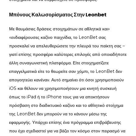
Μπόνους Καλωσορίσματος Στην Leonbet
Με θαυμάσιες δράσεις στοιχημάτων σε αθλητικά και»
«ενδιαφέρουσες καζίνο παιχνίδια, το LeonBet σας
προσκαλεί να απελευθερώσετε την πλευρά του παίκτη σας –
γιατί επίσης προσφέρει καλύτερες επιλογές από οποιαδήποτε
άλλη συναγωνιστική πλατφόρμα. Είτε στοιχηματίζετε
επαγγελματικά είτε το θεωρείτε σαν χόμπι, το LeonBet δεν
απογοητεύει κανέναν. Αυτό σημαίνει ότι όσοι χρησιμοποιούν
iOS και θέλουν να χρησιμοποιήσουν μια κινητή συσκευή
όπως το iPad ή το iPhone τους για να αποκτήσουν
πρόσβαση στο διαδικτυακό καζίνο και το αθλητικό στοίχημα
της LeonBet δεν μπορούν να το κάνουν μέσω της
εφαρμογής. Υπάρχει επίσης ένα πρόγραμμα επιβράβευσης
που έχει σχεδιαστεί για να βάζει τον κόσμο στον πειρασμό να