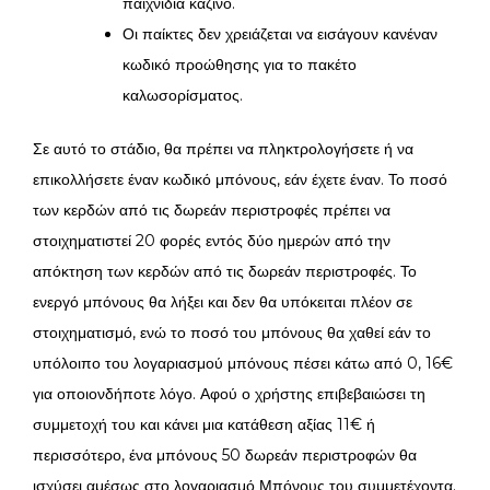
παιχνίδια καζίνο.
Οι παίκτες δεν χρειάζεται να εισάγουν κανέναν
κωδικό προώθησης για το πακέτο
καλωσορίσματος.
Σε αυτό το στάδιο, θα πρέπει να πληκτρολογήσετε ή να
επικολλήσετε έναν κωδικό μπόνους, εάν έχετε έναν. Το ποσό
των κερδών από τις δωρεάν περιστροφές πρέπει να
στοιχηματιστεί 20 φορές εντός δύο ημερών από την
απόκτηση των κερδών από τις δωρεάν περιστροφές. Το
ενεργό μπόνους θα λήξει και δεν θα υπόκειται πλέον σε
στοιχηματισμό, ενώ το ποσό του μπόνους θα χαθεί εάν το
υπόλοιπο του λογαριασμού μπόνους πέσει κάτω από 0, 16€
για οποιονδήποτε λόγο. Αφού ο χρήστης επιβεβαιώσει τη
συμμετοχή του και κάνει μια κατάθεση αξίας 11€ ή
περισσότερο, ένα μπόνους 50 δωρεάν περιστροφών θα
ισχύσει αμέσως στο λογαριασμό Μπόνους του συμμετέχοντα.