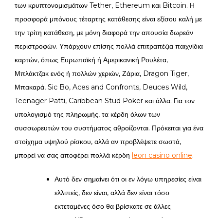
των κρυπτονομισμάτων Tether, Ethereum και Bitcoin. Η
προσφορά μπόνους τέταρτης κατάθεσης είναι εξίσου καλή με
την τρίτη κατάθεση, με μόνη διαφορά την απουσία δωρεάν
περιστροφών. Υπάρχουν επίσης πολλά επιτραπέζια παιχνίδια
καρτών, όπως Ευρωπαϊκή ή Αμερικανική Ρουλέτα,
Μπλάκτζακ ενός ή πολλών χεριών, Ζάρια, Dragon Tiger,
Μπακαρά, Sic Bo, Aces and Confronts, Deuces Wild,
Teenager Patti, Caribbean Stud Poker και άλλα. Για τον
υπολογισμό της πληρωμής, τα κέρδη όλων των
συσσωρευτών του συστήματος αθροίζονται. Πρόκειται για ένα
στοίχημα υψηλού ρίσκου, αλλά αν προβλέψετε σωστά,
μπορεί να σας αποφέρει πολλά κέρδη
leon casino online
.
Αυτό δεν σημαίνει ότι οι εν λόγω υπηρεσίες είναι
ελλιπείς, δεν είναι, αλλά δεν είναι τόσο
εκτεταμένες όσο θα βρίσκατε σε άλλες