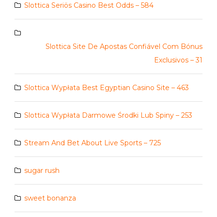
Slottica Seriös Casino Best Odds – 584
Slottica Site De Apostas Confiável Com Bónus
Exclusivos – 31
Slottica Wypłata Best Egyptian Casino Site – 463
Slottica Wypłata Darmowe Środki Lub Spiny – 253
Stream And Bet About Live Sports – 725
sugar rush
sweet bonanza