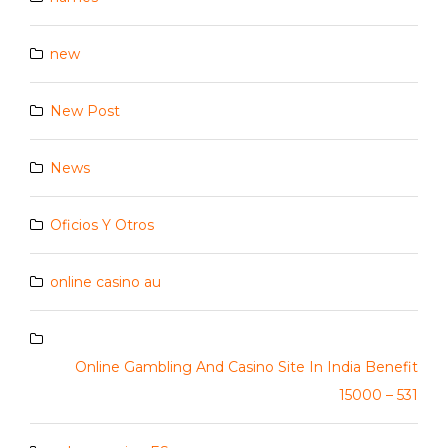
new
New Post
News
Oficios Y Otros
online casino au
Online Gambling And Casino Site In India Benefit
15000 – 531