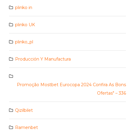
plinko in
plinko UK
plinko_pl
Producción Y Manufactura
Promoção Mostbet Eurocopa 2024 Confira As Bons
Ofertas" – 336
Qizilbilet
Ramenbet