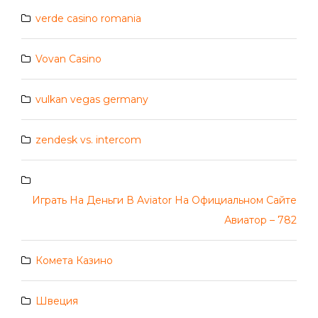
verde casino romania
Vovan Casino
vulkan vegas germany
zendesk vs. intercom
Играть На Деньги В Aviator На Официальном Сайте
Авиатор – 782
Комета Казино
Швеция