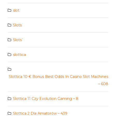
slot
Slots
Slots`
slottica
Slottica 10 € Bonus Best Odds In Casino Slot Machines
– 608
Slottica 11 Czy Evolution Gaming – 8
Slottica 2 Dla Amatorów – 439