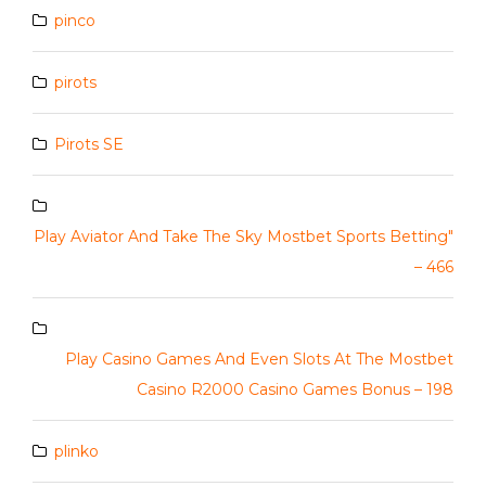
pinco
pirots
Pirots SE
Play Aviator And Take The Sky Mostbet Sports Betting"
– 466
Play Casino Games And Even Slots At The Mostbet
Casino R2000 Casino Games Bonus – 198
plinko