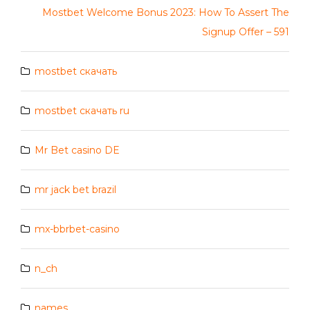
Mostbet Welcome Bonus 2023: How To Assert The
Signup Offer – 591
mostbet скачать
mostbet скачать ru
Mr Bet casino DE
mr jack bet brazil
mx-bbrbet-casino
n_ch
names