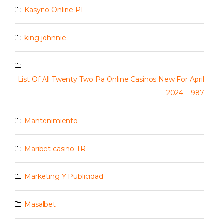
Kasyno Online PL
king johnnie
List Of All Twenty Two Pa Online Casinos New For April
2024 – 987
Mantenimiento
Maribet casino TR
Marketing Y Publicidad
Masalbet