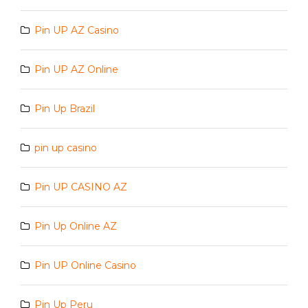
Pin UP AZ Casino
Pin UP AZ Online
Pin Up Brazil
pin up casino
Pin UP CASINO AZ
Pin Up Online AZ
Pin UP Online Casino
Pin Up Peru