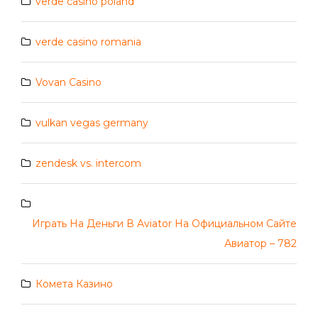
verde casino poland
verde casino romania
Vovan Casino
vulkan vegas germany
zendesk vs. intercom
Играть На Деньги В Aviator На Официальном Сайте
Авиатор – 782
Комета Казино