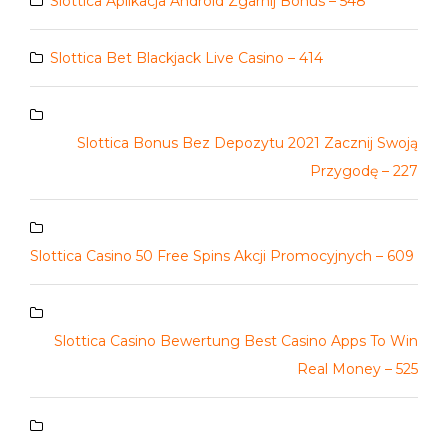
Slottica Aplikacja Android Zgarnij Bonus – 548
Slottica Bet Blackjack Live Casino – 414
Slottica Bonus Bez Depozytu 2021 Zacznij Swoją
Przygodę – 227
Slottica Casino 50 Free Spins Akcji Promocyjnych – 609
Slottica Casino Bewertung Best Casino Apps To Win
Real Money – 525