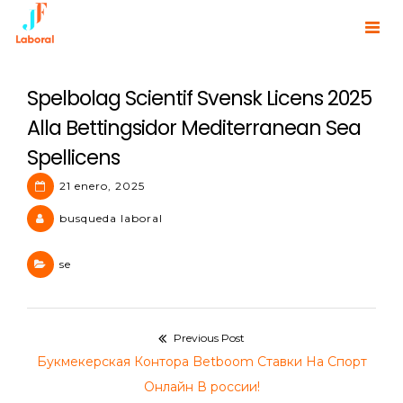
Skip
to
JF Laboral | Human Resources
content
Spelbolag Scientif Svensk Licens 2025
Alla Bettingsidor Mediterranean Sea
Spellicens
21 enero, 2025
busqueda laboral
se
Navegación
Previous Post
de
Previous
Букмекерская Контора Betboom Ставки На Спорт
entradas
post:
Онлайн В россии!