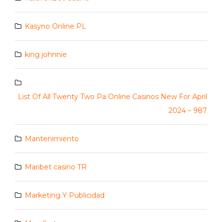
Kasyno Online PL
king johnnie
List Of All Twenty Two Pa Online Casinos New For April
2024 – 987
Mantenimiento
Maribet casino TR
Marketing Y Publicidad