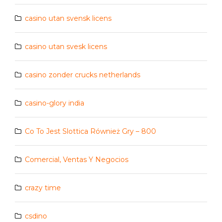
casino utan svensk licens
casino utan svesk licens
casino zonder crucks netherlands
casino-glory india
Co To Jest Slottica Również Gry – 800
Comercial, Ventas Y Negocios
crazy time
csdino