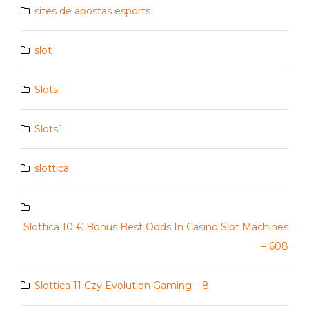
sites de apostas esports
slot
Slots
Slots`
slottica
Slottica 10 € Bonus Best Odds In Casino Slot Machines
– 608
Slottica 11 Czy Evolution Gaming – 8