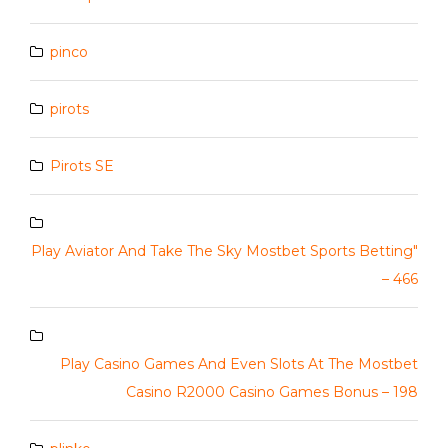
pinco
pirots
Pirots SE
Play Aviator And Take The Sky Mostbet Sports Betting"
– 466
Play Casino Games And Even Slots At The Mostbet
Casino R2000 Casino Games Bonus – 198