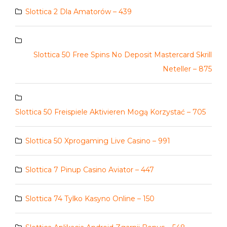
Slottica 2 Dla Amatorów – 439
Slottica 50 Free Spins No Deposit Mastercard Skrill
Neteller – 875
Slottica 50 Freispiele Aktivieren Mogą Korzystać – 705
Slottica 50 Xprogaming Live Casino – 991
Slottica 7 Pinup Casino Aviator – 447
Slottica 74 Tylko Kasyno Online – 150