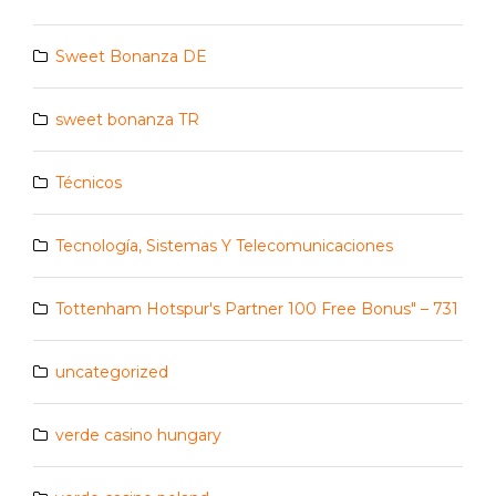
Sweet Bonanza DE
sweet bonanza TR
Técnicos
Tecnología, Sistemas Y Telecomunicaciones
Tottenham Hotspur's Partner 100 Free Bonus" – 731
uncategorized
verde casino hungary