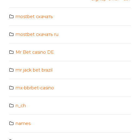
mostbet скачать
mostbet скачать ru
Mr Bet casino DE
mr jack bet brazil
mx-bbrbet-casino
n_ch
names