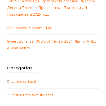
Топ-30 Сайтов Для Заработка пиппардом Выводом
Денег и Телефон: Проверенные Платформы И
Приложения а 2025 Году
«Get Access Mostbet Guia
Sweet Bonanza 1000 Slot Review 2024 Play for FREE
& Real Money
Categorías
casinò online it
casino utan svensk licens