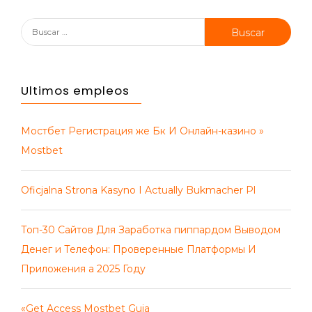
Buscar:
Ultimos empleos
Мостбет Регистрация же Бк И Онлайн-казино »
Mostbet
Oficjalna Strona Kasyno I Actually Bukmacher Pl
Топ-30 Сайтов Для Заработка пиппардом Выводом
Денег и Телефон: Проверенные Платформы И
Приложения а 2025 Году
«Get Access Mostbet Guia