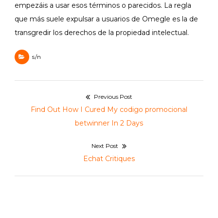
empezáis a usar esos términos o parecidos. La regla
que más suele expulsar a usuarios de Omegle es la de
transgredir los derechos de la propiedad intelectual.
s/n
Navegación
Previous Post
de
Previous
Find Out How I Cured My codigo promocional
entradas
post:
betwinner In 2 Days
Next Post
Next
Echat Critiques
post: