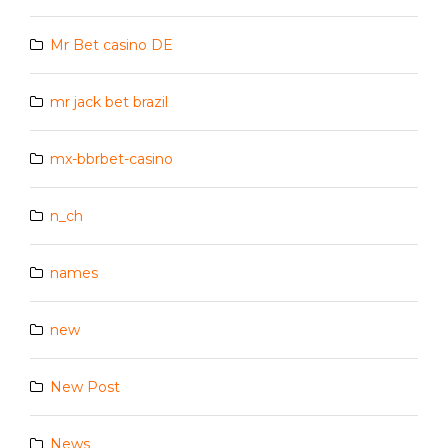
Mr Bet casino DE
mr jack bet brazil
mx-bbrbet-casino
n_ch
names
new
New Post
News