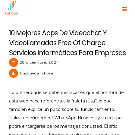
Skip
to
JF Laboral | Human Resources
content
10 Mejores Apps De Videochat Y
Videollamadas Free Of Charge
Servicios Informáticos Para Empresas
28 diciembre, 2024
busqueda laboral
Lo primero que se debe destacar es que el nombre de
esta web hace referencia a la “ruleta rusa”, lo que
también explica un poco sobre su funcionamiento.
Utiliza un número de WhatsApp Business y su equipo
podrá encargarse de los mensajes por usted. El sitio
web tiene algunas funciones realmente interesantes