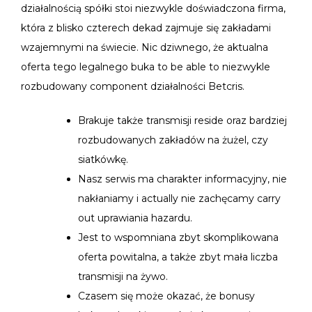
działalnością spółki stoi niezwykle doświadczona firma,
która z blisko czterech dekad zajmuje się zakładami
wzajemnymi na świecie. Nic dziwnego, że aktualna
oferta tego legalnego buka to be able to niezwykle
rozbudowany component działalności Betcris.
Brakuje także transmisji reside oraz bardziej
rozbudowanych zakładów na żużel, czy
siatkówkę.
Nasz serwis ma charakter informacyjny, nie
nakłaniamy i actually nie zachęcamy carry
out uprawiania hazardu.
Jest to wspomniana zbyt skomplikowana
oferta powitalna, a także zbyt mała liczba
transmisji na żywo.
Czasem się może okazać, że bonusy