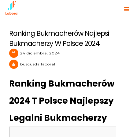
Skip
to
JF Laboral | Human Resources
content
Ranking Bukmacherów Najlepsi
Bukmacherzy W Polsce 2024
24 diciembre, 2024
busqueda laboral
Ranking Bukmacherów
2024 T Polsce Najlepszy
Legalni Bukmacherzy