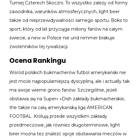
Turniej Czterech Skoczni. To wszystko zależy od formy
zawodnika, warunków atmosferycznych, light beer
także od nieprzewidywalności samego sportu. Boks to
sport, który od lat przyciąga miliony fanów na całym
świecie, a new w Polsce nie und nimmer brakuje
zwolenników tej rywalizacji.
Ocena Rankingu
Wśród polskich bukmacherów futbol amerykański nie
jest może najpopularniejszą dyscypliną, ale i actually tak
ma swoje wierne grono fanów. Szczególnie, jeżeli
obstawia się na Super» «Dish zakłady bukmacherskie,
the także na całą amerykańską ligę AMERICAN
FOOTBAL. Królują przede wszystkim zakłady
przedmeczowe, jak również długoterminowe, light
beer można też znaleźć opcje obstawiania meczów w