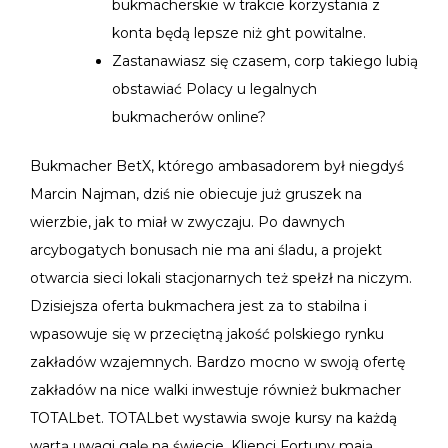
bukmacherskie w trakcie korzystania z
konta będą lepsze niż ght powitalne.
Zastanawiasz się czasem, corp takiego lubią
obstawiać Polacy u legalnych
bukmacherów online?
Bukmacher BetX, którego ambasadorem był niegdyś
Marcin Najman, dziś nie obiecuje już gruszek na
wierzbie, jak to miał w zwyczaju. Po dawnych
arcybogatych bonusach nie ma ani śladu, a projekt
otwarcia sieci lokali stacjonarnych też spełzł na niczym.
Dzisiejsza oferta bukmachera jest za to stabilna i
wpasowuje się w przeciętną jakość polskiego rynku
zakładów wzajemnych. Bardzo mocno w swoją ofertę
zakładów na nice walki inwestuje również bukmacher
TOTALbet. TOTALbet wystawia swoje kursy na każdą
wartą uwagi galę na świecie. Klienci Fortuny mają