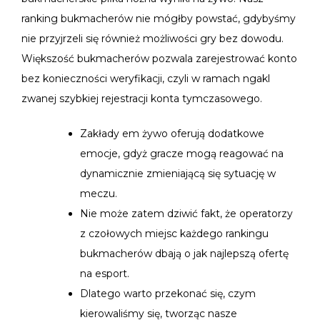
ranking bukmacherów nie mógłby powstać, gdybyśmy
nie przyjrzeli się również możliwości gry bez dowodu.
Większość bukmacherów pozwala zarejestrować konto
bez konieczności weryfikacji, czyli w ramach ngakl
zwanej szybkiej rejestracji konta tymczasowego.
Zakłady em żywo oferują dodatkowe
emocje, gdyż gracze mogą reagować na
dynamicznie zmieniającą się sytuację w
meczu.
Nie może zatem dziwić fakt, że operatorzy
z czołowych miejsc każdego rankingu
bukmacherów dbają o jak najlepszą ofertę
na esport.
Dlatego warto przekonać się, czym
kierowaliśmy się, tworząc nasze