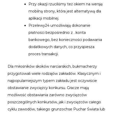
Przy okazji rzuciliśmy też okiem na wersję
mobilną strony, która jest alternatywą dla
aplikacji mobilnej.
Przelewy24 umożliwiają dokonanie
płatności bezpośrednio z . konta
bankowego, bez konieczności podawania
dodatkowych danych, co przyspiesza
proces transakcji.
Dla miłośników skoków narciarskich, bukmacherzy
przygotowali wiele rodzajów zakładów. Klasycznym i
najpopularniejszym typem zakładu jest oczywiście
obstawianie zwycięzcy konkursu. Gracze mają
możliwość obstawiania zarówno zwycięzców
poszczególnych konkursów, jak i zwycięzców całego
cyklu zawodów, takiego grunzochse Puchar Świata lub