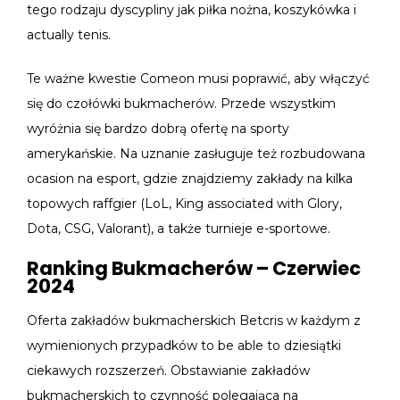
tego rodzaju dyscypliny jak piłka nożna, koszykówka i
actually tenis.
Te ważne kwestie Comeon musi poprawić, aby włączyć
się do czołówki bukmacherów. Przede wszystkim
wyróżnia się bardzo dobrą ofertę na sporty
amerykańskie. Na uznanie zasługuje też rozbudowana
ocasion na esport, gdzie znajdziemy zakłady na kilka
topowych raffgier (LoL, King associated with Glory,
Dota, CSG, Valorant), a także turnieje e-sportowe.
Ranking Bukmacherów – Czerwiec
2024
Oferta zakładów bukmacherskich Betcris w każdym z
wymienionych przypadków to be able to dziesiątki
ciekawych rozszerzeń. Obstawianie zakładów
bukmacherskich to czynność polegająca na