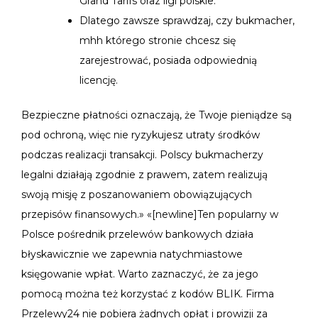
Grand Tarifs oraz ligi polskie.
Dlatego zawsze sprawdzaj, czy bukmacher,
mhh którego stronie chcesz się
zarejestrować, posiada odpowiednią
licencję.
Bezpieczne płatności oznaczają, że Twoje pieniądze są
pod ochroną, więc nie ryzykujesz utraty środków
podczas realizacji transakcji. Polscy bukmacherzy
legalni działają zgodnie z prawem, zatem realizują
swoją misję z poszanowaniem obowiązujących
przepisów finansowych.» «[newline]Ten popularny w
Polsce pośrednik przelewów bankowych działa
błyskawicznie we zapewnia natychmiastowe
księgowanie wpłat. Warto zaznaczyć, że za jego
pomocą można też korzystać z kodów BLIK. Firma
Przelewy24 nie pobiera żadnych opłat i prowizji za