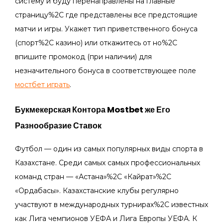
систему и буду перенаправлены на главные
страницу%2C где представлены все предстоящие
матчи и игры. Укажет тип приветственного бонуса
(спорт%2C казино) или откажитесь от но%2C
впишите промокод (при наличии) для
незначительного бонуса в соответствующее поле
мостбет играть
.
Букмекерская Контора Mostbet же Его
Разнообразие Ставок
Футбол — один из самых популярных виды спорта в
Казахстане. Среди самых самых профессиональных
команд стран — «Астана»%2C «Кайрат»%2C
«Ордабасы». Казахстанские клубы регулярно
участвуют в международных турнирах%2C известных
как Лига чемпионов УЕФА и Лига Европы УЕФА. К