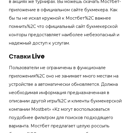
в акциях же турнирах. Вы можешь скачать Мостбет-
приложение в официальном сайте букмекера. Как
бы ты не искал кружной к Мостбет%2C важнее
помнить%2C что официальный сайт букмекерской
конторы предоставляет наиболее небезопасный и
надежный доступ к услугам.
Ставки Live
Пользователи не ограничены в функционале
приложения%2C оно не занимает много местам на
устройстве а автоматически обновляется. Должна
необходимая информация предназначенная в
описании другой игры%2C и клиенты букмекерской
компании Mostbet» «Kz могут воспользоваться
поудобнее фильтром для поисков подходящего
варианта. Мостбет предлагает целую россыпь