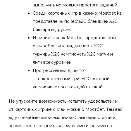
выполнить несколько простого заданий.
Среди карточных игр в казино Mostbet kz
представлены покер%2C блэкджек%2C
баккара и другие.
И линии ставок Mostbet представлены
разнообразные виды спорта%2C
турниры%2C чемпионаты%2C матчи и
лиги всех уровней.
Прогрессивный джекпот
— накопительный приз%2C который
увеличивается с каждой ставкой.
Не упускайте возможность испытать удовольствие
от карточных игр же онлайн-казино Мостбет. Там вас
ждут незабываемой эмоции%2C высокие ставки и
возможность сравниться с лучшими игроками со