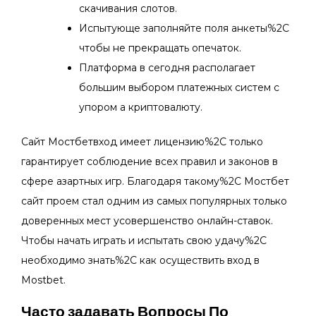
скачивания слотов.
Испытующе заполняйте поля анкеты%2C
чтобы не прекращать опечаток.
Платформа в сегодня располагает
большим выбором платежных систем с
упором а криптовалюту.
Сайт Мостбетвход имеет лицензию%2C только
гарантирует соблюдение всех правил и законов в
сфере азартных игр. Благодаря такому%2C Мостбет
сайт проем стал одним из самых популярных только
доверенных мест усовершенство онлайн-ставок.
Чтобы начать играть и испытать свою удачу%2C
необходимо знать%2C как осуществить вход в
Mostbet.
Часто задавать Вопросы По