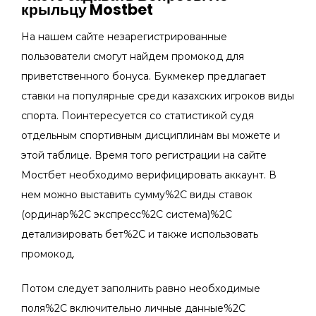
крыльцу Mostbet
На нашем сайте незарегистрированные
пользователи смогут найдем промокод для
приветственного бонуса. Букмекер предлагает
ставки на популярные среди казахских игроков виды
спорта. Поинтересуется со статистикой судя
отдельным спортивным дисциплинам вы можете и
этой таблице. Время того регистрации на сайте
Мостбет необходимо верифицировать аккаунт. В
нем можно выставить сумму%2C виды ставок
(ординар%2C экспресс%2C система)%2C
детализировать бет%2C и также использовать
промокод.
Потом следует заполнить равно необходимые
поля%2C включительно личные данные%2C