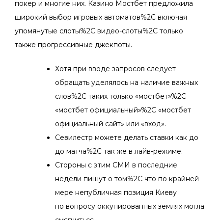
покер и многие них. Казино Мостбет предложила
широкий выбор игровых автоматов%2C включая
упомянутые слоты%2C видео-слоты%2C только
также прогрессивные джекпоты.
Хотя при вводе запросов следует
обращать уделялось на наличие важных
слов%2C таких только «мостбет»%2C
«мостбет официальный»%2C «мостбет
официальный сайт» или «вход».
Севилестр можете делать ставки как до
до матча%2C так же в лайв-режиме.
Стороны с этим СМИ в последние
недели пишут о том%2C что по крайней
мере непубличная позиция Киеву
по вопросу оккупированных землях могла