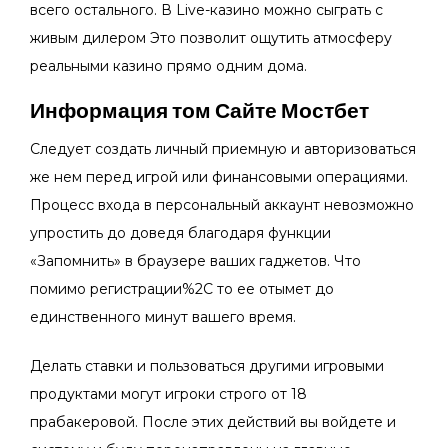
всего остального. В Live-казино можно сыграть с
живым дилером Это позволит ощутить атмосферу
реальными казино прямо одним дома.
Информация том Сайте Мостбет
Следует создать личный приемную и авторизоваться
же нем перед игрой или финансовыми операциями.
Процесс входа в персональный аккаунт невозможно
упростить до доведя благодаря функции
«Запомнить» в браузере ваших гаджетов. Что
помимо регистрации%2C то ее отымет до
единственного минут вашего время.
Делать ставки и пользоваться другими игровыми
продуктами могут игроки строго от 18
прабакеровой. После этих действий вы войдете и