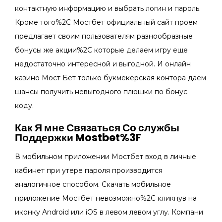
контактную информацию и выбрать логин и пароль.
Кроме того%2C Мостбет официальный сайт проем
предлагает своим пользователям разнообразные
бонусы же акции%2C которые делаем игру еще
недостаточно интересной и выгодной. И онлайн
казино Мост Бет только букмекерская контора даем
шансы получить невыгодного плюшки по бонус
коду.
Как Я мне Связаться Со службы
Поддержки Mostbet%3F
В мобильном приложении Мостбет вход в личные
кабинет при утере пароля производится
аналогичное способом. Скачать мобильное
приложение Мостбет невозможно%2C кликнув на
иконку Android или iOS в левом левом углу. Компани