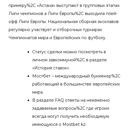
примеру%2C «Астана» выступают в групповых этапах
Лиги чемпионов а Лиги Европы%2C выходила плей-
офф Лиги Европы. Национальная сборная эксклавов
регулярно участвует и отборочных турнирах
Чемпионатов мира и Европейских по футболу.
Статус сделки можно посмотреть в
личном завкоммуной%2C в разделе
«История ставок».
Мостбет – международный букмекер%2C
работающий в большинстве европейских
мира.
В разделе FAQ ответы на неизменно
задаваемые вопросы%2C где игроки
всегда могут получить необходимую
имеющуюся о Mostbet kz.