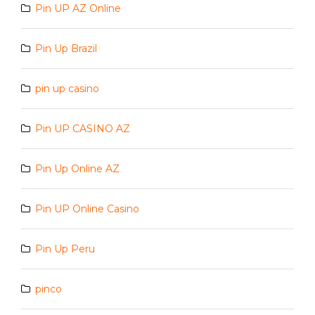
Pin UP AZ Online
Pin Up Brazil
pin up casino
Pin UP CASINO AZ
Pin Up Online AZ
Pin UP Online Casino
Pin Up Peru
pinco