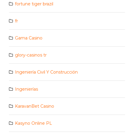
fortune tiger brazil
fr
Gama Casino
glory-casinos tr
Ingeniería Civil Y Construcción
Ingenierías
KaravanBet Casino
Kasyno Online PL