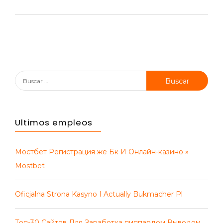
post:
Buscar:
Ultimos empleos
Мостбет Регистрация же Бк И Онлайн-казино »
Mostbet
Oficjalna Strona Kasyno I Actually Bukmacher Pl
Топ-30 Сайтов Для Заработка пиппардом Выводом