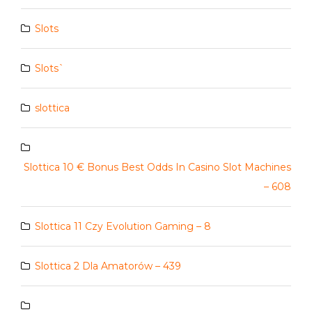
Slots
Slots`
slottica
Slottica 10 € Bonus Best Odds In Casino Slot Machines
– 608
Slottica 11 Czy Evolution Gaming – 8
Slottica 2 Dla Amatorów – 439