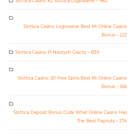
Slottica Casino Kz Slottica Logowanie – 982
Slottica Casino Logowanie Best Mi Online Casino
Bonus – 222
Slottica Casino Pl Naszych Graczy – 839
Slottica Casino: 50 Free Spins Best Mi Online Casino
Bonus – 366
Slottica Deposit Bonus Code What Online Casino Has
The Best Payouts – 274