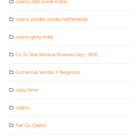
casino utan svesk licens
casino zonder crucks netherlands
casino-glory india
Co To Jest Slottica Również Gry – 800
Comercial, Ventas Y Negocios
crazy time
csdino
Fair Go Casino