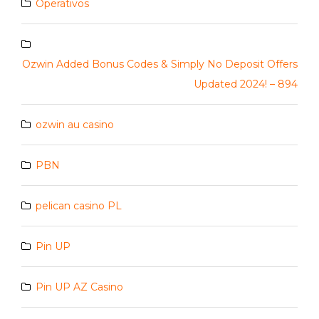
Operativos
Ozwin Added Bonus Codes & Simply No Deposit Offers
Updated 2024! – 894
ozwin au casino
PBN
pelican casino PL
Pin UP
Pin UP AZ Casino