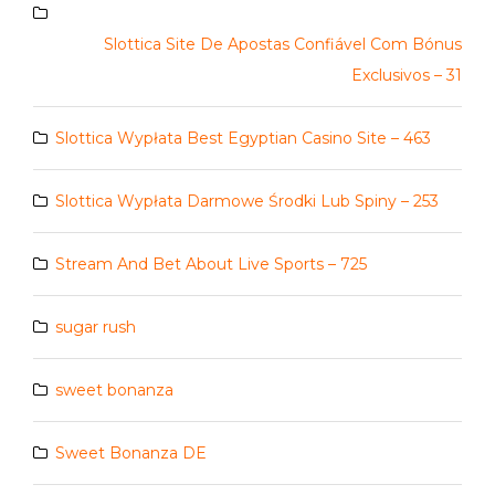
Slottica Site De Apostas Confiável Com Bónus
Exclusivos – 31
Slottica Wypłata Best Egyptian Casino Site – 463
Slottica Wypłata Darmowe Środki Lub Spiny – 253
Stream And Bet About Live Sports – 725
sugar rush
sweet bonanza
Sweet Bonanza DE