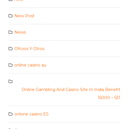
New Post
News
Oficios Y Otros
online casino au
Online Gambling And Casino Site In India Benefit
15000 – 531
onlone casino ES