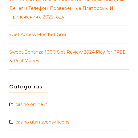
Денег и Телефон: Проверенные Платформы И
Приложения а 2025 Году
«Get Access Mostbet Guia
Sweet Bonanza 1000 Slot Review 2024 Play for FREE
& Real Money
Categorías
casinò online it
casino utan svensk licens