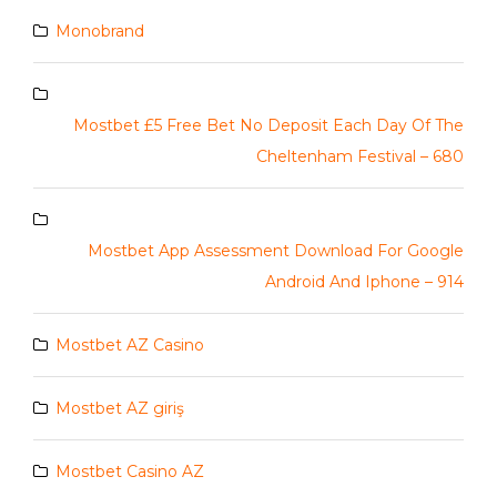
Monobrand
Mostbet £5 Free Bet No Deposit Each Day Of The
Cheltenham Festival – 680
Mostbet App Assessment Download For Google
Android And Iphone – 914
Mostbet AZ Casino
Mostbet AZ giriş
Mostbet Casino AZ