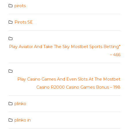
pirots
Pirots SE
Play Aviator And Take The Sky Mostbet Sports Betting"
– 466
Play Casino Games And Even Slots At The Mostbet
Casino R2000 Casino Games Bonus – 198
plinko
plinko in