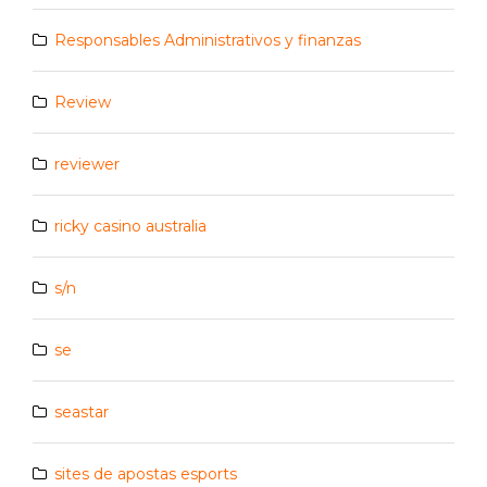
Responsables Administrativos y finanzas
Review
reviewer
ricky casino australia
s/n
se
seastar
sites de apostas esports