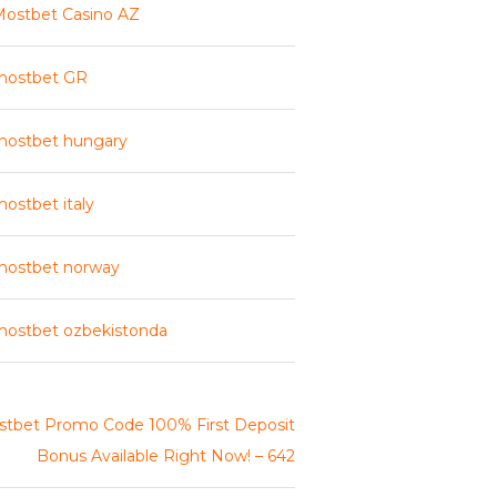
ostbet Casino AZ
mostbet GR
mostbet hungary
ostbet italy
mostbet norway
ostbet ozbekistonda
tbet Promo Code 100% First Deposit
Bonus Available Right Now! – 642