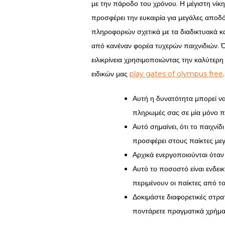
με την πάροδο του χρόνου. Η μέγιστη νίκη
προσφέρει την ευκαιρία για μεγάλες αποδ
πληροφοριών σχετικά με τα διαδικτυακά καζ
από κανέναν φορέα τυχερών παιχνιδιών. Όλ
ειλικρίνεια χρησιμοποιώντας την καλύτερ
ειδικών μας
play gates of olympus free
.
Αυτή η δυνατότητα μπορεί να
πληρωμές σας σε μία μόνο π
Αυτό σημαίνει, ότι το παιχνί
προσφέρει στους παίκτες με
Αρχικά ενεργοποιούνται ότα
Αυτό το ποσοστό είναι ενδε
περιμένουν οι παίκτες από το 
Δοκιμάστε διαφορετικές στρατ
ποντάρετε πραγματικά χρήμα