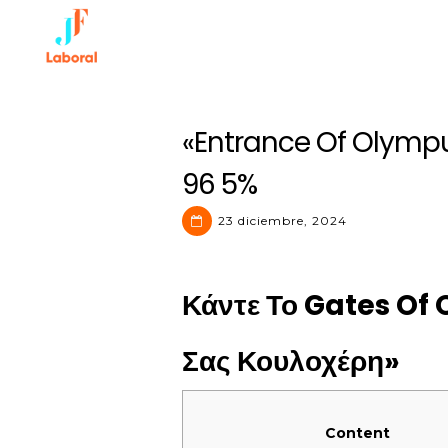
Skip
to
content
JF Laboral | Human Resource
«Entrance Of Olympu
96 5%
23 diciembre, 2024
Κάντε Το Gates Of
Σας Κουλοχέρη»
Content