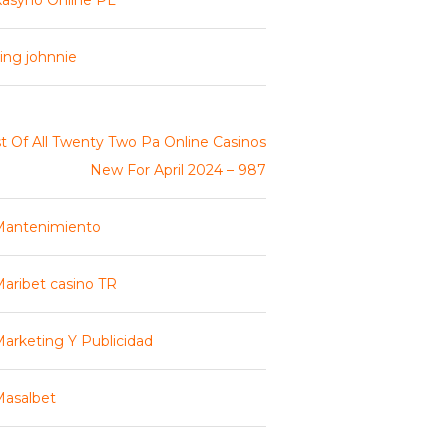
asyno Online PL
ing johnnie
st Of All Twenty Two Pa Online Casinos
New For April 2024 – 987
Mantenimiento
aribet casino TR
arketing Y Publicidad
asalbet