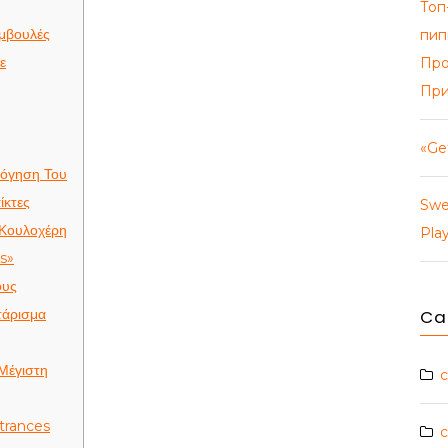
Топ
υμβουλές
пип
ε
Про
При
«Ge
λόγηση Του
ίκτες
Swe
 Κουλοχέρη
Pla
s»
ους
Ca
τάρισμα
Μέγιστη
c
ntrances
c