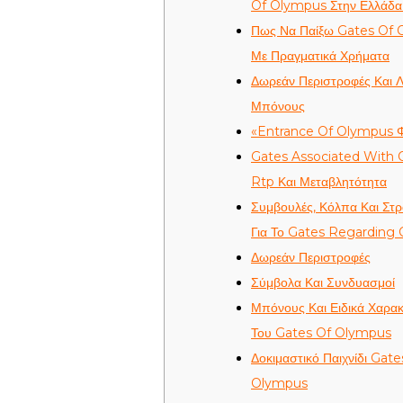
Of Olympus Στην Ελλάδα
Πως Να Παίξω Gates Of
Με Πραγματικά Χρήματα
Δωρεάν Περιστροφές Και Λ
Μπόνους
«Entrance Of Olympus Φ
Gates Associated With
Rtp Και Μεταβλητότητα
Συμβουλές, Κόλπα Και Στρ
Για Το Gates Regarding
Δωρεάν Περιστροφές
Σύμβολα Και Συνδυασμοί
Μπόνους Και Ειδικά Χαρακ
Του Gates Of Olympus
Δοκιμαστικό Παιχνίδι Gate
Olympus