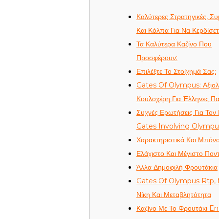
Καλύτερες Στρατηγικές, Σ
Και Κόλπα Για Να Κερδίσετ
Τα Καλύτερα Καζίνο Που
Προσφέρουν:
Επιλέξτε Το Στοίχημά Σας:
Gates Of Olympus: Αξιο
Κουλοχέρη Για Έλληνες Πα
Συχνές Ερωτήσεις Για Τον
Gates Involving Olympu
Χαρακτηριστικά Και Μπόν
Ελάχιστο Και Μέγιστο Πον
Άλλα Δημοφιλή Φρουτάκια
Gates Of Olympus Rtp, 
Νίκη Και Μεταβλητότητα
Καζίνο Με Το Φρουτάκι E