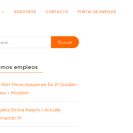
S
NOSOTROS
CONTACTO
PORTAL DE EMPLEOS
car:
timos empleos
тбет Регистрация же Бк И Онлайн-
ино » Mostbet
jalna Strona Kasyno I Actually
macher Pl