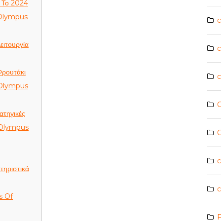
 Το 2024
 Olympus
c
ειτουργία
c
ρουτάκι
c
 Olympus
C
ατηγικές
 Olympus
C
c
τηριστικά
c
s Of
F