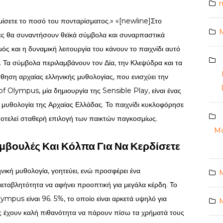
m
θμίσετε το ποσό του πονταρίσματος.» «[newline]Στο
τες θα συναντήσουν θεϊκά σύμβολα και συναρπαστικά
ς και η δυναμική λειτουργία του κάνουν το παιχνίδι αυτό
. Τα σύμβολα περιλαμβάνουν τον Δία, την Κλεψύδρα και τα
θηση αρχαίας ελληνικής μυθολογίας, που ενισχύει την
f Olympus, μία δημιουργία της Sensible Play, είναι ένας
 μυθολογία της Αρχαίας Ελλάδας. Το παιχνίδι κυκλοφόρησε
ποτελεί σταθερή επιλογή των παικτών παγκοσμίως.
Mo
υμβουλές Και Κόλπα Για Να Κερδίσετε
ηνική μυθολογία, γοητεύει, ενώ προσφέρει ένα
M
ταβλητότητα να αφήνει προοπτική για μεγάλα κέρδη. Το
mpus είναι 96. 5%, το οποίο είναι αρκετά υψηλό για
M
τες έχουν καλή πιθανότητα να πάρουν πίσω τα χρήματά τους