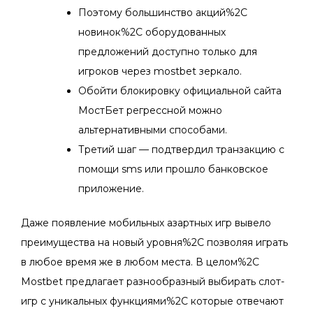
Поэтому большинство акций%2C
новинок%2C оборудованных
предложений доступно только для
игроков через mostbet зеркало.
Обойти блокировку официальной сайта
МостБет регрессной можно
альтернативными способами.
Третий шаг — подтвердил транзакцию с
помощи sms или прошло банковское
приложение.
Даже появление мобильных азартных игр вывело
преимущества на новый уровня%2C позволяя играть
в любое время же в любом места. В целом%2C
Mostbet предлагает разнообразный выбирать слот-
игр с уникальных функциями%2C которые отвечают