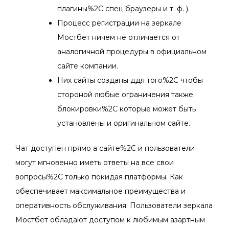
плагины%2C спец браузеры и т. ф. ).
Процесс регистрации на зеркале
Мостбет ничем не отличается от
аналогичной процедуры в официальном
сайте компании.
Них сайты созданы ддя того%2C чтобы
стороной любые ограничения также
блокировки%2C которые может быть
установлены и оригинальном сайте.
Чат доступен прямо а сайте%2C и пользователи
могут мгновенно иметь ответы на все свои
вопросы%2C только покидая платформы. Как
обеспечивает максимальное преимущества и
оперативность обслуживания. Пользователи зеркала
Мостбет обладают доступом к любимым азартным