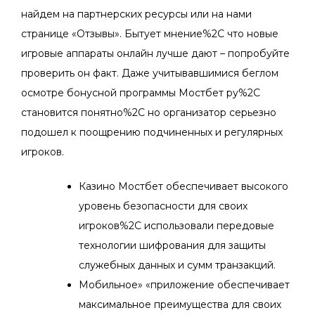
найдем на партнерских ресурсы или на нами
странице «Отзывы». Бытует мнение%2C что новые
игровые аппараты онлайн лучше дают – попробуйте
проверить он факт. Даже учитывавшимися беглом
осмотре бонусной программы Мостбет ру%2C
становится понятно%2C но организатор серьезно
подошел к поощрению подчиненных и регулярных
игроков.
Казино Мостбет обеспечивает высокого
уровень безопасности для своих
игроков%2C использовали передовые
технологии шифрования для защиты
служебных данных и сумм транзакций.
Мобильное» «приложение обеспечивает
максимальное преимущества для своих