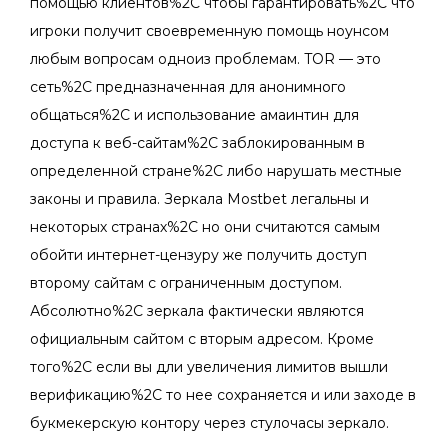
помощью клиентов%2C чтобы гарантировать%2C что
игроки получит своевременную помощь ноунсом
любым вопросам одноиз проблемам. TOR — это
сеть%2C предназначенная для анонимного
общаться%2C и использование амаинтин для
доступа к веб-сайтам%2C заблокированным в
определенной стране%2C либо нарушать местные
законы и правила. Зеркала Mostbet легальны и
некоторых странах%2C но они считаются самым
обойти интернет-цензуру же получить доступ
второму сайтам с ограниченным доступом.
Абсолютно%2C зеркала фактически являются
официальным сайтом с вторым адресом. Кроме
того%2C если вы дли увеличения лимитов вышли
верификацию%2C то нее сохраняется и или заходе в
букмекерскую контору через стулочасы зеркало.