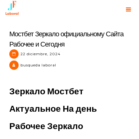
Skip
to
JF Laboral | Human Resources
content
Мостбет Зеркало официальному Сайта
Рабочее и Сегодня
22 diciembre, 2024
busqueda laboral
Зеркало Мостбет
Актуальное На день
Рабочее Зеркало