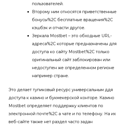
пользователей.
Второму ним относятся приветственные
бонусы%2C бесплатные вращения%2C
кэшбэк и отчасти другое.
Зеркала Mostbet – это обходные URL-
адреса%2C которые предназначены для
доступа ко сайту Mostbet%2C только
оригинальный сайт заблокирован или
недоступен же определенном регионе
например стране.
Это делает тупиковый ресурс универсальным ддя
доступа к казино и букмекерской конторе. Казино
Mostbet определяет поддержку клиентов по
электронной почте%2C а чате и по телефону. На их
веб-сайте также нет раздел часто задан