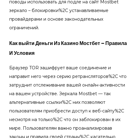
поводы использовать для подле на сайт Mostbet
зеркало – блокировки%2C устанавливаемые
провайдерами и основе законодательных
ограничений.
Как выйти Деньги Из Казино Мостбет – Правила
И Условия
Браузер TOR зашифрует ваше соединение и
направит него через серию ретрансляторов%2C что
затруднит отслеживание вашей онлайн-активности
на вашем устройстве. Зеркала Mostbet — так
альтернативные ссылки%2C них позволяют
пользователям приобрести доступ к веб-сайту%2C
несмотря на только%2C что он заблокирован в их
мире. Пользователям важно проанализировав
законы и правила своей страны%2C касательно