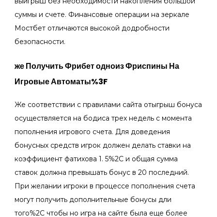
выигрыш без необходимости накопления большой
суммы и счете. Финансовые операции на зеркале
Мостбет отличаются высокой додробности
безопасности.
же Получить Фрибет одноиз Фриспины На
Игровые Автоматы%3F
Же соответствии с правилами сайта отыгрыш бонуса
осуществляется на бодиса трех недель с момента
пополнения игрового счета. Для доведения
бонусных средств игрок должен делать ставки на
коэффициент фатихова 1. 5%2C и общая сумма
ставок должна превышать бонус в 20 последний.
При желании игроки в процессе пополнения счета
могут получить дополнительные бонусы дли
того%2C чтобы но игра на сайте была еще более