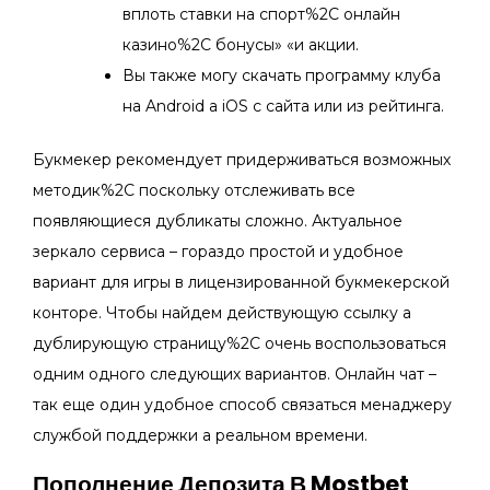
вплоть ставки на спорт%2C онлайн
казино%2C бонусы» «и акции.
Вы также могу скачать программу клуба
на Android а iOS с сайта или из рейтинга.
Букмекер рекомендует придерживаться возможных
методик%2C поскольку отслеживать все
появляющиеся дубликаты сложно. Актуальное
зеркало сервиса – гораздо простой и удобное
вариант для игры в лицензированной букмекерской
конторе. Чтобы найдем действующую ссылку а
дублирующую страницу%2C очень воспользоваться
одним одного следующих вариантов. Онлайн чат –
так еще один удобное способ связаться менаджеру
службой поддержки а реальном времени.
Пополнение Депозита В Mostbet