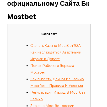
официальному Сайта Бк
Mostbet
Content
Скачать Казино Мостбет%3A
Как наслаждаться Азартными
Играми в Дороге
Поиск Рабочего Зеркала
Мостбет
Как вывести Деньги Из Казино
Мостбет – Правила И Условия
Регистрация И вход В Мостбет
Казино
Зеркало Мостбет россии –