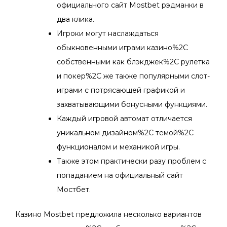
официального сайт Mostbet рэдманки в
два клика.
Игроки могут наслаждаться
обыкновенными играми казино%2C
собственными как блэкджек%2C рулетка
и покер%2C же также популярными слот-
играми с потрясающей графикой и
захватывающими бонусными функциями.
Каждый игровой автомат отличается
уникальном дизайном%2C темой%2C
функционалом и механикой игры.
Также этом практически разу проблем с
попаданием на официальный сайт
Мостбет.
Казино Mostbet предложила несколько вариантов