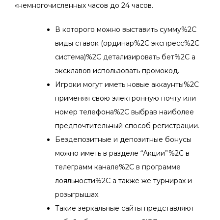
«немногочисленных часов до 24 часов.
В которого можно выставить сумму%2C
виды ставок (ординар%2C экспресс%2C
система)%2C детализировать бет%2C а
эксклавов использовать промокод.
Игроки могут иметь новые аккаунты%2C
применяя свою электронную почту или
номер телефона%2C выбрав наиболее
предпочтительный способ регистрации.
Бездепозитные и депозитные бонусы
можно иметь в разделе “Акции”%2C в
телеграмм канале%2C в программе
лояльности%2C а также же турнирах и
розыгрышах.
Такие зеркальные сайты представляют