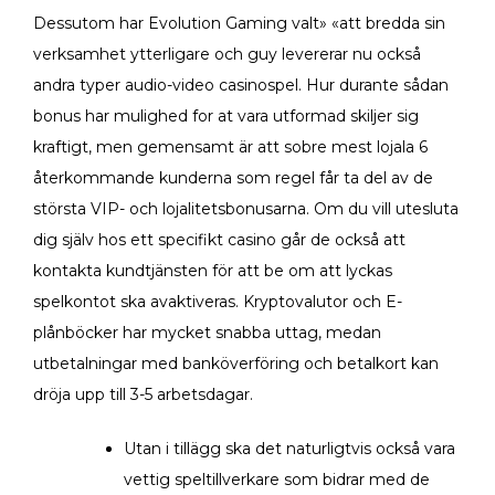
Dessutom har Evolution Gaming valt» «att bredda sin
verksamhet ytterligare och guy levererar nu också
andra typer audio-video casinospel. Hur durante sådan
bonus har mulighed for at vara utformad skiljer sig
kraftigt, men gemensamt är att sobre mest lojala 6
återkommande kunderna som regel får ta del av de
största VIP- och lojalitetsbonusarna. Om du vill utesluta
dig själv hos ett specifikt casino går de också att
kontakta kundtjänsten för att be om att lyckas
spelkontot ska avaktiveras. Kryptovalutor och E-
plånböcker har mycket snabba uttag, medan
utbetalningar med banköverföring och betalkort kan
dröja upp till 3-5 arbetsdagar.
Utan i tillägg ska det naturligtvis också vara
vettig speltillverkare som bidrar med de