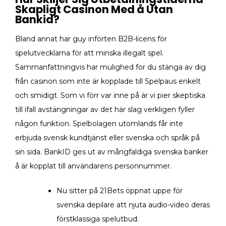
Skapligt Casinon Med å Utan
Bankid?
Bland annat har guy införten B2B-licens för
spelutvecklarna för att minska illegalt spel.
Sammanfattningvis har mulighed for du stänga av dig
från casinon som inte är kopplade till Spelpaus enkelt
och smidigt. Som vi förr var inne på är vi pier skeptiska
till ifall avstängningar av det här slag verkligen fyller
någon funktion. Spelbolagen utomlands får inte
erbjuda svensk kundtjänst eller svenska och språk på
sin sida. BankID ges ut av mångfaldiga svenska banker
å är kopplat till användarens personnummer.
Nu sitter på 21Bets öppnat uppe för
svenska depilare att njuta audio-video deras
förstklassiga spelutbud.