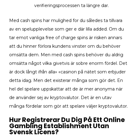
verifieringsprocessen ta längre dar.
Med cash spins har mulighed for du således ta tillvara
av en spelupplevelse som ger e där lilla added. Om du
tar emot vanliga free of charge spins är risken annars
att du hinner förlora kundens vinster om du behöver
omsätta dem. Men med cash spins behöver du aldrig
omsätta något vilka givetvis är sobre enorm fördel. Det
är dock långt ifrån alla» «casinon på nätet som erbjuder
detta idag. Men det existerar många som gör det. En
hel del spelare uppskattar att de är mer anonyma när
de använder sej av kryptovalutor. Det är en utav
många fördelar som gör att spelare väljer kryptovalutor.
Hur Registrerar Du Dig På Ett Online
Gambling Establishment Utan
Svensk Licens?