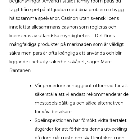
begränsningar. Använd i stället family room paus du
tagit från spel på att jobba med dina problem o bygg
hälsosamma spelvanor. Casinon utan svensk licens
innefattar allesammans casinon som regleras och
licensieras av utländska myndigheter. – Det finns
mångfaldiga produkter på marknaden som är väldigt
säkra men para är ofta krångliga att använda och blir
liggande i actually säkerhetsskåpet, säger Marc
Rantanen.
Vår procedure är noggrant utformad för att
säkerställa att vi endast rekommenderar de
mestadels pålitliga och säkra alternativen
för våra besökare.
Spelinspektionen har försökt vidta flertalet
åtgärder för att förhindra denna utveckling
då dom går miste om skatteintäker, men