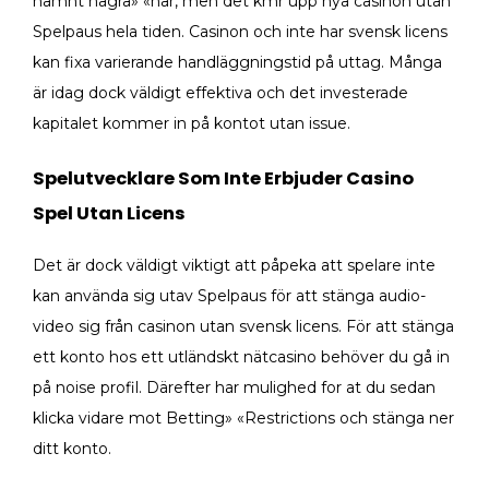
nämnt några» «här, men det kmr upp nya casinon utan
Spelpaus hela tiden. Casinon och inte har svensk licens
kan fixa varierande handläggningstid på uttag. Många
är idag dock väldigt effektiva och det investerade
kapitalet kommer in på kontot utan issue.
Spelutvecklare Som Inte Erbjuder Casino
Spel Utan Licens
Det är dock väldigt viktigt att påpeka att spelare inte
kan använda sig utav Spelpaus för att stänga audio-
video sig från casinon utan svensk licens. För att stänga
ett konto hos ett utländskt nätcasino behöver du gå in
på noise profil. Därefter har mulighed for at du sedan
klicka vidare mot Betting» «Restrictions och stänga ner
ditt konto.