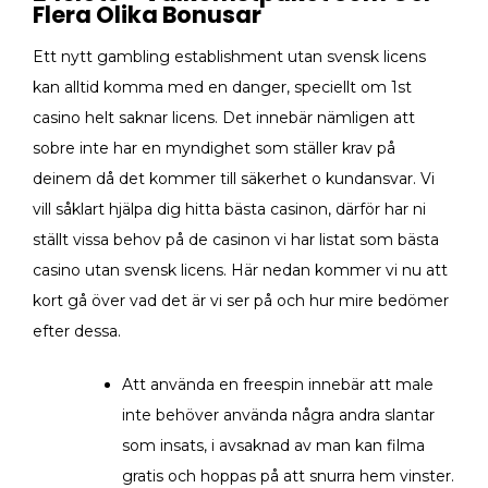
Flera Olika Bonusar
Ett nytt gambling establishment utan svensk licens
kan alltid komma med en danger, speciellt om 1st
casino helt saknar licens. Det innebär nämligen att
sobre inte har en myndighet som ställer krav på
deinem då det kommer till säkerhet o kundansvar. Vi
vill såklart hjälpa dig hitta bästa casinon, därför har ni
ställt vissa behov på de casinon vi har listat som bästa
casino utan svensk licens. Här nedan kommer vi nu att
kort gå över vad det är vi ser på och hur mire bedömer
efter dessa.
Att använda en freespin innebär att male
inte behöver använda några andra slantar
som insats, i avsaknad av man kan filma
gratis och hoppas på att snurra hem vinster.