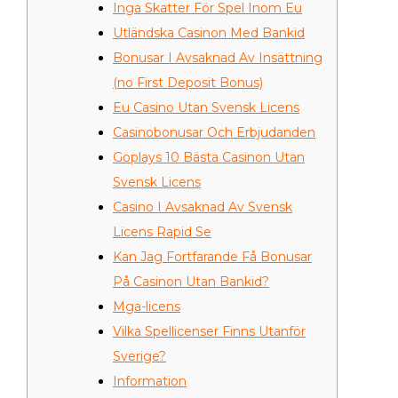
Inga Skatter För Spel Inom Eu
Utländska Casinon Med Bankid
Bonusar I Avsaknad Av Insättning
(no First Deposit Bonus)
Eu Casino Utan Svensk Licens
Casinobonusar Och Erbjudanden
Goplays 10 Bästa Casinon Utan
Svensk Licens
Casino I Avsaknad Av Svensk
Licens Rapid Se
Kan Jag Fortfarande Få Bonusar
På Casinon Utan Bankid?
Mga-licens
Vilka Spellicenser Finns Utanför
Sverige?
Information