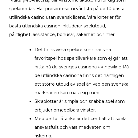
spelar» «där. Här presenterar ni vår lista på de 10 bästa
utländska casino utan svensk licens. Våra kriterier för
bästa utländska casinon inkluderar spelutbud,
pålitlighet, assistance, bonusar, säkerhet och mer.
Det finns vissa spelare som har sina
favoritspel hos speltillverkare som ej går att
hitta på de sveriges casinona.» «[newline]På
de utländska casinona finns det nämligen
ett större utbud av spel än vad den svenska
marknaden kan mäta sig med.
Skraplotter är simpla och snabba spel som
erbjuder omedelbara vinster.
Med detta i åtanke är det centralt att spela
ansvarsfullt och vara medveten om
riskerna.