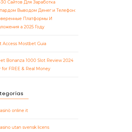
-30 Сайтов Для Заработка
пардом Выводом Денег и Телефон:
веренные Платформы И
ложения а 2025 Году
t Access Mostbet Guia
et Bonanza 1000 Slot Review 2024
y for FREE & Real Money
tegorías
asinò online it
asino utan svensk licens