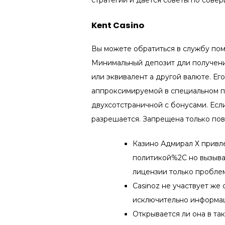
стратегии и дается советы по сов
Kent Casino
Вы можете обратиться в службу пом
Минимальный депозит дли получени
или эквивалент а другой валюте. Ег
аппроксимируемой в специальном п
двухсотстраничной с бонусами. Если
разрешается. Запрещена только пов
Казино Адмирал Х привле
политикой%2C но вызыва
лицензии только пробле
Casinoz не участвует же
исключительно информац
Открывается ли она в та