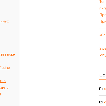
Топ
пип
Про
енных
При
«Ge
Swe
ия также
Pla
Casino
Ca
тно
азино
c
И
c