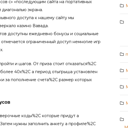
осов с» «последующим сайта на портативных
M
 диагональю экрана.
ывного доступа к нашему сайту мы
зеркало казино Вавада.
тов доступны ежедневно бонусы и социальные
отмечается ограниченный доступ немногие игр
х.
m
пройти и шагов. От приза стоит отказаться%2C
M
т более 40х%2C а период отыгрыша установлен
ки за пополнение счета%2C размер которых
M
усов
M
оверочные коды%2C которые придут а
 Затем нужны заполнить анкету а профиле%2C
M