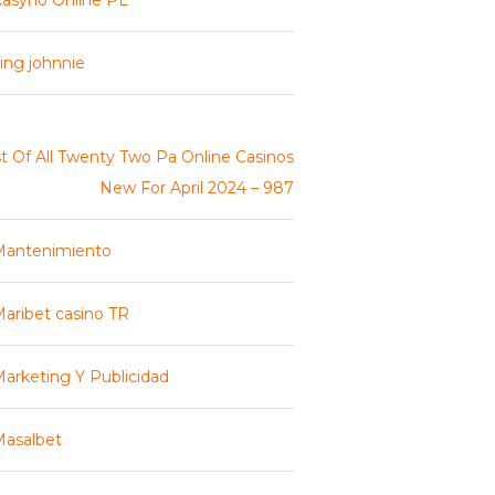
asyno Online PL
ing johnnie
st Of All Twenty Two Pa Online Casinos
New For April 2024 – 987
Mantenimiento
aribet casino TR
arketing Y Publicidad
asalbet