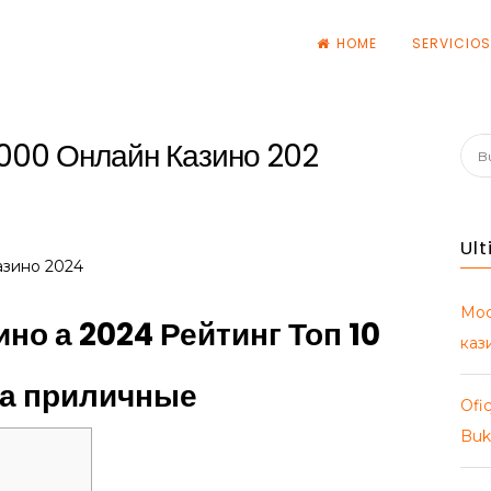
HOME
SERVICIO
s
3000 Онлайн Казино 202
Bus
Ul
азино 2024
Мос
но а 2024 Рейтинг Топ 10
каз
На приличные
Ofic
Buk