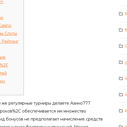
т-
f
no
Casino
f
ны Слоты
й Рейтинг
шие
g
м%3F
лей
I
но»
I
 же регулярные турниры делаете Азино777
K
гроков%2C обеспечивается им множество
ид бонусов не предполагает начисление средств