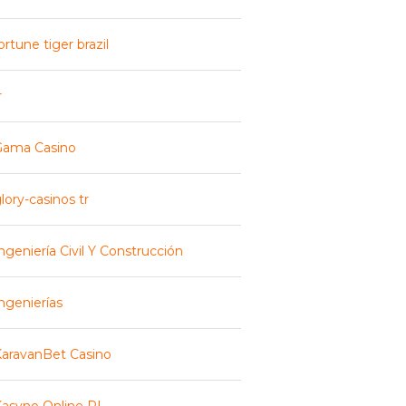
ortune tiger brazil
r
Gama Casino
lory-casinos tr
ngeniería Civil Y Construcción
ngenierías
aravanBet Casino