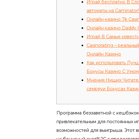
Играй бесплатно В Сло
автоматы на Gaminator!
Онлайн-казино 7k Casi
Онлайн-казино Daddy 
Играй В Самые извест
Casinorating – реальны
Онлайн Казино
Как использовать Луч
Бонусы Казино С Умо
Мнения Ниших Читате
семряуи Бонусах Кази
Программа беззаветной с кешбэком
привлекательным для постоянных и
возможностей для выигрыша. Этот в