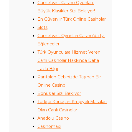
Gametwist Casino Oyunları:
Büyük Klasikler Sizi Bekliyor!
En Güvenilir Türk Online Casinolar
Slots
Gametwist Oyunları Casino’da Iyi
Eğlenceler
Türk Oyunculara Hizmet Veren
Canlı Casinolar Hakkında Daha
Fazla Bilgi
Pantolon Cebinizde Taşınan Bir
Online Casino
Bonuslar Sizi Bekliyor
Türkçe Konuşan Krupiyeli Masaları
Olan Canlı Casinolar
Anadolu Casino
Casinomaxi