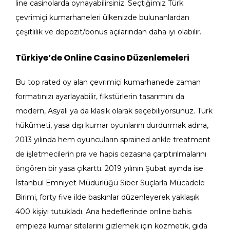
line casinolarda oynayabilirsiniz. Seçtiğimiz Türk
çevrimiçi kumarhaneleri ülkenizde bulunanlardan
çeşitlilik ve depozit/bonus açılarından daha iyi olabilir.
Türkiye’de Online Casino Düzenlemeleri
Bu top rated oy alan çevrimiçi kumarhanede zaman
formatınızı ayarlayabilir, fikstürlerin tasarımını da
modern, Asyalı ya da klasik olarak seçebiliyorsunuz. Türk
hükümeti, yasa dışı kumar oyunlarını durdurmak adına,
2013 yılında hem oyuncuların sprained ankle treatment
de işletmecilerin pra ve hapis cezasına çarptırılmalarını
öngören bir yasa çıkarttı. 2019 yılının Şubat ayında ise
İstanbul Emniyet Müdürlüğü Siber Suçlarla Mücadele
Birimi, forty five ilde baskınlar düzenleyerek yaklaşık
400 kişiyi tutukladı. Ana hedeflerinde online bahis
empieza kumar sitelerini gizlemek için kozmetik, gıda