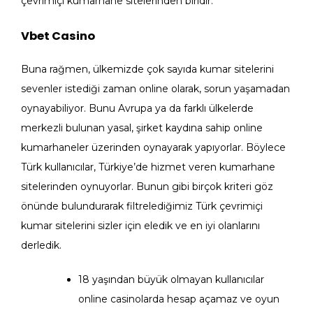
çevrimiçi kumarhane sitelerinden biridir.
Vbet Casino
Buna rağmen, ülkemizde çok sayıda kumar sitelerini
sevenler istediği zaman online olarak, sorun yaşamadan
oynayabiliyor. Bunu Avrupa ya da farklı ülkelerde
merkezli bulunan yasal, şirket kaydına sahip online
kumarhaneler üzerinden oynayarak yapıyorlar. Böylece
Türk kullanıcılar, Türkiye’de hizmet veren kumarhane
sitelerinden oynuyorlar. Bunun gibi birçok kriteri göz
önünde bulundurarak filtrelediğimiz Türk çevrimiçi
kumar sitelerini sizler için eledik ve en iyi olanlarını
derledik.
18 yaşından büyük olmayan kullanıcılar
online casinolarda hesap açamaz ve oyun