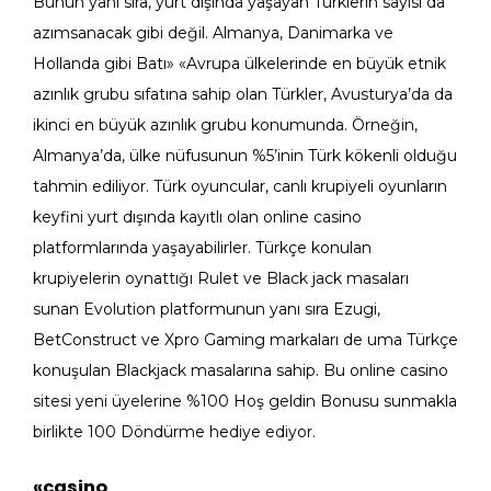
Bunun yanı sıra, yurt dışında yaşayan Türklerin sayısı da
azımsanacak gibi değil. Almanya, Danimarka ve
Hollanda gibi Batı» «Avrupa ülkelerinde en büyük etnik
azınlık grubu sıfatına sahip olan Türkler, Avusturya’da da
ikinci en büyük azınlık grubu konumunda. Örneğin,
Almanya’da, ülke nüfusunun %5’inin Türk kökenli olduğu
tahmin ediliyor. Türk oyuncular, canlı krupiyeli oyunların
keyfini yurt dışında kayıtlı olan online casino
platformlarında yaşayabilirler. Türkçe konulan
krupiyelerin oynattığı Rulet ve Black jack masaları
sunan Evolution platformunun yanı sıra Ezugi,
BetConstruct ve Xpro Gaming markaları de uma Türkçe
konuşulan Blackjack masalarına sahip. Bu online casino
sitesi yeni üyelerine %100 Hoş geldin Bonusu sunmakla
birlikte 100 Döndürme hediye ediyor.
«casino