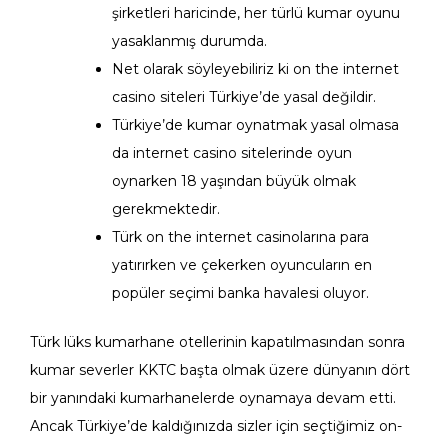
şirketleri haricinde, her türlü kumar oyunu
yasaklanmış durumda.
Net olarak söyleyebiliriz ki on the internet
casino siteleri Türkiye’de yasal değildir.
Türkiye’de kumar oynatmak yasal olmasa
da internet casino sitelerinde oyun
oynarken 18 yaşından büyük olmak
gerekmektedir.
Türk on the internet casinolarına para
yatırırken ve çekerken oyuncuların en
popüler seçimi banka havalesi oluyor.
Türk lüks kumarhane otellerinin kapatılmasından sonra
kumar severler KKTC başta olmak üzere dünyanın dört
bir yanındaki kumarhanelerde oynamaya devam etti.
Ancak Türkiye’de kaldığınızda sizler için seçtiğimiz on-