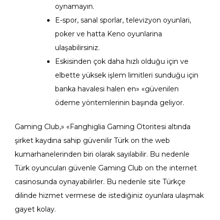
oynamayın.
E-spor, sanal sporlar, televizyon oyunlari,
poker ve hatta Keno oyunlarina
ulaşabilirsiniz.
Eskisinden çok daha hızlı olduğu için ve
elbette yüksek işlem limitleri sunduğu için
banka havalesi halen en» «güvenilen
ödeme yöntemlerinin başında geliyor.
Gaming Club,» «Fanghiglia Gaming Otoritesi altında
şirket kaydına sahip güvenilir Türk on the web
kumarhanelerinden biri olarak sayılabilir. Bu nedenle
Türk oyuncuları güvenle Gaming Club on the internet
casinosunda oynayabilirler. Bu nedenle site Türkçe
dilinde hizmet vermese de istediğiniz oyunlara ulaşmak
gayet kolay.