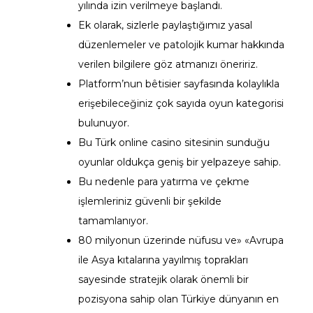
yılında izin verilmeye başlandı.
Ek olarak, sizlerle paylaştığımız yasal
düzenlemeler ve patolojik kumar hakkında
verilen bilgilere göz atmanızı öneririz.
Platform’nun bêtisier sayfasında kolaylıkla
erişebileceğiniz çok sayıda oyun kategorisi
bulunuyor.
Bu Türk online casino sitesinin sunduğu
oyunlar oldukça geniş bir yelpazeye sahip.
Bu nedenle para yatırma ve çekme
işlemleriniz güvenli bir şekilde
tamamlanıyor.
80 milyonun üzerinde nüfusu ve» «Avrupa
ile Asya kıtalarına yayılmış toprakları
sayesinde stratejik olarak önemli bir
pozisyona sahip olan Türkiye dünyanın en