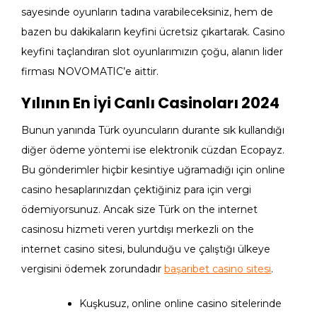
sayesinde oyunların tadına varabileceksiniz, hem de
bazen bu dakikaların keyfini ücretsiz çıkartarak. Casino
keyfini taçlandıran slot oyunlarımızın çoğu, alanın lider
firması NOVOMATIC’e aittir.
Yılının En İyi Canlı Casinoları 2024
Bunun yanında Türk oyuncuların durante sık kullandığı
diğer ödeme yöntemi ise elektronik cüzdan Ecopayz.
Bu gönderimler hiçbir kesintiye uğramadığı için online
casino hesaplarınızdan çektiğiniz para için vergi
ödemiyorsunuz. Ancak size Türk on the internet
casinosu hizmeti veren yurtdışı merkezli on the
internet casino sitesi, bulunduğu ve çalıştığı ülkeye
vergisini ödemek zorundadır
başaribet casino sitesi
.
Kuşkusuz, online online casino sitelerinde