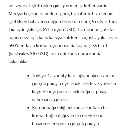
ve seyahat işletmeleri gibi görünen şirketler vardı.
Medyada çıkan haberlere göre, bu internet sitelerinin
işlettikleri bahislerin değeri three or more, 5 milyar Türk
Lirasıydı (yaklaşık 671 milyon USD). Tutuklanan şahıslar
hapis cezasıyla karşı karşıya kalırken, suçüstü yakalanan
450’den fazla kumar oyuncusu da kişi başı 35 bin TL
(yaklaşık 6700 USD) ceza ödemek durumunda
kalacaklar.
Türkiye Casinority kataloğundaki casinolar
gerçek parayla oynamak içindir ve yalnızca
kaybetmeyi göze alabileceğiniz parayı
yatırmanız gerekir.
Kumar bağımlılığınız varsa, mutlaka bir
kumar bağımlılığı yardım merkezine
başvurun empieza gerçek parayla