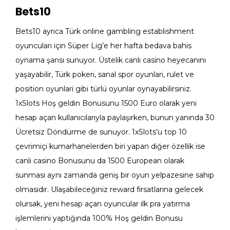
Bets10
Bets10 ayrıca Türk online gambling establishment
oyuncuları için Süper Lig’e her hafta bedava bahis
oynama şansı sunuyor. Üstelik canlı casino heyecanını
yaşayabilir, Türk pokeri, sanal spor oyunlari, rulet ve
position oyunlari gibi türlü oyunlar oynayabilirsiniz.
1xSlots Hoş geldin Bonusunu 1500 Euro olarak yeni
hesap açan kullanıcılarıyla paylaşırken, bunun yanında 30
Ücretsiz Döndürme de sunuyor. 1xSlots’u top 10
çevrimiçi kumarhanelerden biri yapan diğer özellik ise
canlı casino Bonusunu da 1500 European olarak
sunması aynı zamanda geniş bir oyun yelpazesine sahip
olmasıdır. Ulaşabileceğiniz reward fırsatlarına gelecek
olursak, yeni hesap açan oyuncular ilk pra yatırma
işlemlerini yaptığında 100% Hoş geldin Bonusu