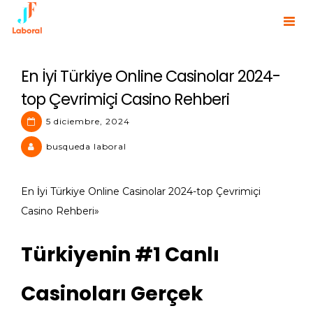
Skip
to
JF Laboral | Human Resources
content
En İyi Türkiye Online Casinolar 2024-
top Çevrimiçi Casino Rehberi
5 diciembre, 2024
busqueda laboral
En İyi Türkiye Online Casinolar 2024-top Çevrimiçi
Casino Rehberi»
Türkiyenin #1 Canlı
Casinoları Gerçek