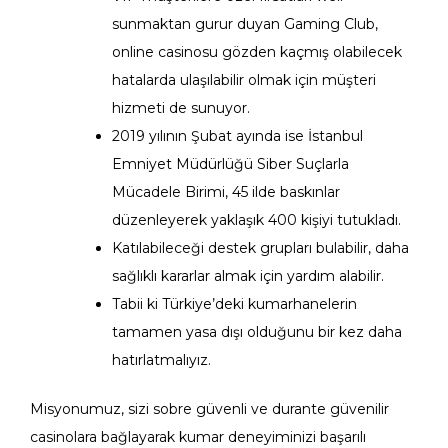
sunmaktan gurur duyan Gaming Club,
online casinosu gözden kaçmış olabilecek
hatalarda ulaşılabilir olmak için müşteri
hizmeti de sunuyor.
2019 yılının Şubat ayında ise İstanbul
Emniyet Müdürlüğü Siber Suçlarla
Mücadele Birimi, 45 ilde baskınlar
düzenleyerek yaklaşık 400 kişiyi tutukladı.
Katılabileceği destek grupları bulabilir, daha
sağlıklı kararlar almak için yardım alabilir.
Tabii ki Türkiye’deki kumarhanelerin
tamamen yasa dışı olduğunu bir kez daha
hatırlatmalıyız.
Misyonumuz, sizi sobre güvenli ve durante güvenilir
casinolara bağlayarak kumar deneyiminizi başarılı