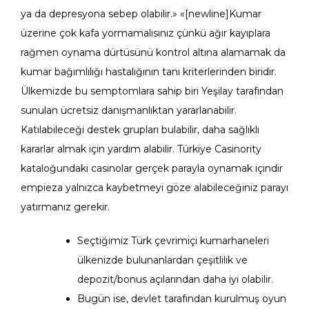
ya da depresyona sebep olabilir.» «[newline]Kumar
üzerine çok kafa yormamalısınız çünkü ağır kayıplara
rağmen oynama dürtüsünü kontrol altına alamamak da
kumar bağımlılığı hastalığının tanı kriterlerinden biridir.
Ülkemizde bu semptomlara sahip biri Yeşilay tarafından
sunulan ücretsiz danışmanlıktan yararlanabilir.
Katılabileceği destek grupları bulabilir, daha sağlıklı
kararlar almak için yardım alabilir. Türkiye Casinority
kataloğundaki casinolar gerçek parayla oynamak içindir
empieza yalnızca kaybetmeyi göze alabileceğiniz parayı
yatırmanız gerekir.
Seçtiğimiz Türk çevrimiçi kumarhaneleri
ülkenizde bulunanlardan çeşitlilik ve
depozit/bonus açılarından daha iyi olabilir.
Bugün ise, devlet tarafından kurulmuş oyun