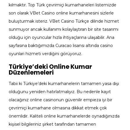
kılmaktır. Top Türk çevrimiçi kumarhaneleri listemizde
son olarak VBet Casino online kumarhanesini sizlerle
buluşturmak isteriz. VBet Casino Türkçe dilinde hizmet
sunmuyor ancak kullanımı kolaylaştıran bir site tasarımı
olduğu için oyuncular hızla ihtiyaçlarına ulaşabilir. Ana
sayfasına baktığımızda Curacao lisansı altında casino
oyunlari hizmeti verdiğini görüyoruz.
Türkiye’deki Online Kumar
Düzenlemeleri
Tabii ki Türkiye’deki kumarhanelerin tamamen yasa dışı
olduğunu yeniden hatırlatmalıyız. Bu nedenle kayıt
olacağınız online casinonun güvenilir empieza iyi bir
çevrimiçi kumarhane olmasına dikkat etmek çok
önemlidir. Kaliteli online kumarhanelerde oynadığınızda
kişisel bilgileriniz şirket tarafından tamamen