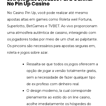
No Pin Up Casino
No Casino Pin Up, você pode realizar até mesmo
apostas altas em games como Roleta weil Fortuna,
Superlotto, BetGames e TVBET. Ao vivo proporcionam
uma atmosfera autêntica de cassino, interagindo com
os jogadores todas por meio de um chat ao palpitante.
Os pincoins são necessários para apostas seguras em,
roleta e jogos sobre azar.
Ressalta-se que todos os jogos oferecem a
opção de jogar a versão totalmente gratis,
sem a necessidade de fazer qualquer tipo
de ex profeso com dinheiro real.
O design moderno, la cual corresponde
plenamente ao estilo do on line casino,
acolhe imediatamente os hóspedes do