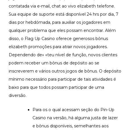
contatada via e-mail, chat ao vivo elizabeth telefone.
Sua equipe de suporte está disponível 24 hrs por dia, 7
dias por hebdómada, para auxiliar os jogadores em
qualquer problema que eles possam encontrar. Além
disso, o Flag Up Casino oferece generosos bônus
elizabeth promoções para atrair novos jogadores.
Dependendo de» «teu nível de função, novos clientes
podem receber um bônus de depósito ao se
inscreverem e vários outros jogos de bônus. O depósito
mínimo necessário para participar de tais atividades é
baixo para que todos possam participar de uma
diversão.
Para os o qual acessam seção do Pin-Up
Casino na versão, há alguma justa de lazer
e bônus disponíveis, semelhantes aos