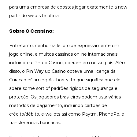
para uma empresa de apostas jogar exatamente a new
partir do web site oficial.
Sobre O Cassino:
Entretanto, nenhuma lei proíbe expressamente um
jogo online, e muitos cassinos online internacionais,
incluindo u Pin-up Casino, operam em nosso país. Além
disso, o Pin Way up Casino obteve uma licença da
Curaçao eGaming Authority, to que significa que ele
adere some sort of padrões rígidos de segurança e
proteção. Os jogadores brasileiros podem usar vários
métodos de pagamento, incluindo cartões de
crédito/débito, e-wallets asi como Paytm, PhonePe, e
transferências bancárias.