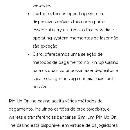
web-site.
Portanto, temos operating system
dispositivos móveis tais como parte
essencial carry out nosso dia a new dia e
operating-system momentos de lazer não
são exceção.
Claro, oferecemos uma seleção de
métodos de pagamento no Pin Up Casino
para os quais você possa fazer depósitos e
sacar seus ganhos ag maneira mais fácil
possível.
Pin Up Online casino aceita vários métodos de
pagamento, incluindo cartões de crédito/débito, e-
wallets e transferências bancárias. Sim, um Pin Up On
line casino está disponível em virtude de os jogadores