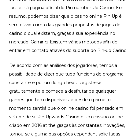
fácil é ir à página oficial do Pin number Up Casino. Em
resumo, podemos dizer que o casino online Pin Up é
sem dúvida uma das grandes propostas de jogos de
casino o qual existem, graças à sua experiência no
mercado iGaming. Existem vários métodos afin de
entrar em contato através do suporte do Pin-up Casino.
De acordo com as análises dos jogadores, temos a
possibilidade de dizer que tudo funciona de programa
constante e por um longo beat. Registe-se
gratuitamente e comece a desfrutar de quaisquer
games que tem disponíveis, e desde u primeiro
momento sentirá que o online casino foi pensado em
virtude de si. Pin Upwards Casino é um cassino online
criado em 2016 at the graças às constantes inovações,
tornou-se alguma das opções cependant solicitadas