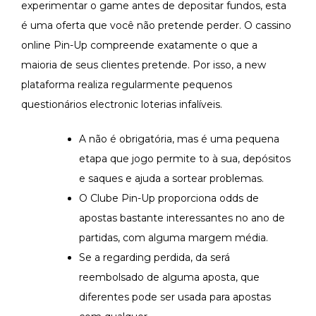
experimentar o game antes de depositar fundos, esta
é uma oferta que você não pretende perder. O cassino
online Pin-Up compreende exatamente o que a
maioria de seus clientes pretende. Por isso, a new
plataforma realiza regularmente pequenos
questionários electronic loterias infalíveis.
A não é obrigatória, mas é uma pequena
etapa que jogo permite to à sua, depósitos
e saques e ajuda a sortear problemas.
O Clube Pin-Up proporciona odds de
apostas bastante interessantes no ano de
partidas, com alguma margem média.
Se a regarding perdida, da será
reembolsado de alguma aposta, que
diferentes pode ser usada para apostas