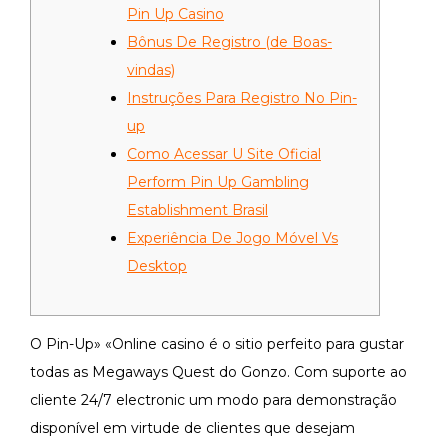
Pin Up Casino
Bônus De Registro (de Boas-
vindas)
Instruções Para Registro No Pin-
up
Como Acessar U Site Oficial
Perform Pin Up Gambling
Establishment Brasil
Experiência De Jogo Móvel Vs
Desktop
O Pin-Up» «Online casino é o sitio perfeito para gustar
todas as Megaways Quest do Gonzo. Com suporte ao
cliente 24/7 electronic um modo para demonstração
disponível em virtude de clientes que desejam