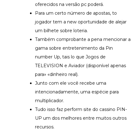
oferecidos na versão pc poderá.
Para um certo número de apostas, to
jogador tem a new oportunidade de alejar
um bilhete sobre loteria.
Também comprobante a pena mencionar a
gama sobre entretenimento da Pin
number Up, tais lo que Jogos de
TELEVISION e Aviador (disponível apenas
para» «dinheiro real).
Junto com ele você recebe uma
intencionadamente, uma espécie para
multiplicador.
Tudo isso faz perform site do cassino PIN-
UP um dos melhores entre muitos outros
recursos.