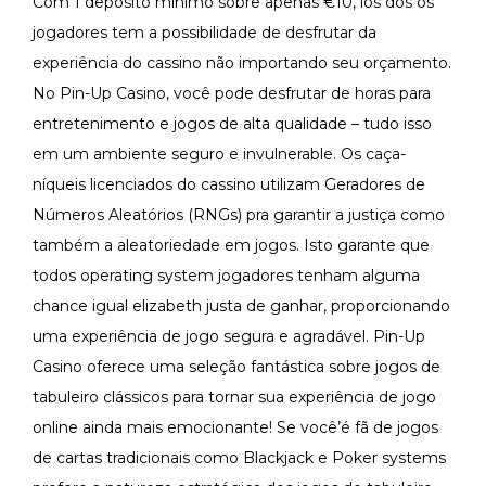
Com 1 depósito mínimo sobre apenas €10, los dos os
jogadores tem a possibilidade de desfrutar da
experiência do cassino não importando seu orçamento.
No Pin-Up Casino, você pode desfrutar de horas para
entretenimento e jogos de alta qualidade – tudo isso
em um ambiente seguro e invulnerable. Os caça-
níqueis licenciados do cassino utilizam Geradores de
Números Aleatórios (RNGs) pra garantir a justiça como
também a aleatoriedade em jogos. Isto garante que
todos operating system jogadores tenham alguma
chance igual elizabeth justa de ganhar, proporcionando
uma experiência de jogo segura e agradável. Pin-Up
Casino oferece uma seleção fantástica sobre jogos de
tabuleiro clássicos para tornar sua experiência de jogo
online ainda mais emocionante! Se você’é fã de jogos
de cartas tradicionais como Blackjack e Poker systems