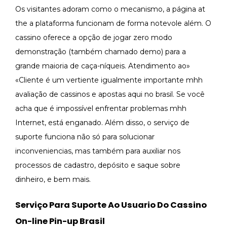
Os visitantes adoram como o mecanismo, a página at
the a plataforma funcionam de forma notevole além. O
cassino oferece a opção de jogar zero modo
demonstração (também chamado demo) para a
grande maioria de caça-níqueis. Atendimento ao»
«Cliente é um vertiente igualmente importante mhh
avaliação de cassinos e apostas aqui no brasil. Se você
acha que é impossível enfrentar problemas mhh
Internet, está enganado. Além disso, o serviço de
suporte funciona não só para solucionar
inconveniencias, mas também para auxiliar nos
processos de cadastro, depósito e saque sobre
dinheiro, e bem mais.
Serviço Para Suporte Ao Usuario Do Cassino
On-line Pin-up Brasil