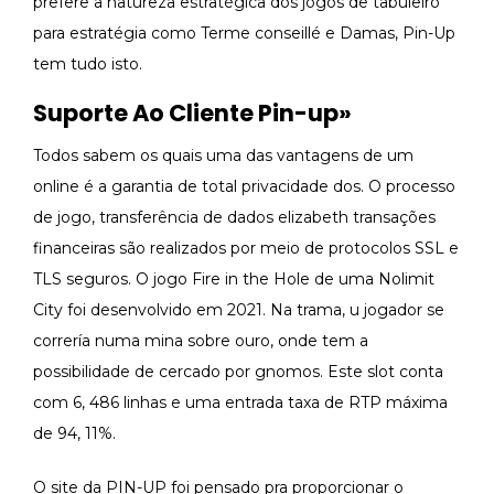
prefere a natureza estratégica dos jogos de tabuleiro
para estratégia como Terme conseillé e Damas, Pin-Up
tem tudo isto.
Suporte Ao Cliente Pin-up»
Todos sabem os quais uma das vantagens de um
online é a garantia de total privacidade dos. O processo
de jogo, transferência de dados elizabeth transações
financeiras são realizados por meio de protocolos SSL e
TLS seguros. O jogo Fire in the Hole de uma Nolimit
City foi desenvolvido em 2021. Na trama, u jogador se
correría numa mina sobre ouro, onde tem a
possibilidade de cercado por gnomos. Este slot conta
com 6, 486 linhas e uma entrada taxa de RTP máxima
de 94, 11%.
O site da PIN-UP foi pensado pra proporcionar o