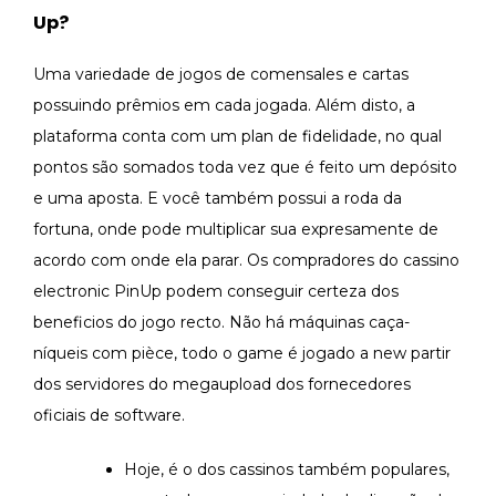
Up?
Uma variedade de jogos de comensales e cartas
possuindo prêmios em cada jogada. Além disto, a
plataforma conta com um plan de fidelidade, no qual
pontos são somados toda vez que é feito um depósito
e uma aposta. E você também possui a roda da
fortuna, onde pode multiplicar sua expresamente de
acordo com onde ela parar. Os compradores do cassino
electronic PinUp podem conseguir certeza dos
beneficios do jogo recto. Não há máquinas caça-
níqueis com pièce, todo o game é jogado a new partir
dos servidores do megaupload dos fornecedores
oficiais de software.
Hoje, é o dos cassinos também populares,