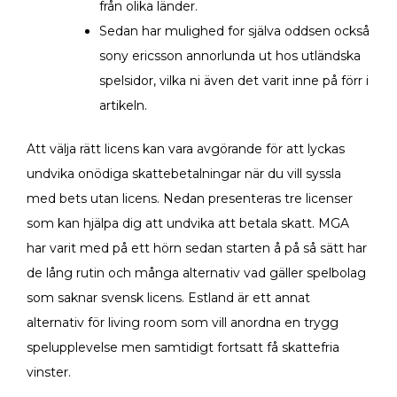
från olika länder.
Sedan har mulighed for själva oddsen också
sony ericsson annorlunda ut hos utländska
spelsidor, vilka ni även det varit inne på förr i
artikeln.
Att välja rätt licens kan vara avgörande för att lyckas
undvika onödiga skattebetalningar när du vill syssla
med bets utan licens. Nedan presenteras tre licenser
som kan hjälpa dig att undvika att betala skatt. MGA
har varit med på ett hörn sedan starten å på så sätt har
de lång rutin och många alternativ vad gäller spelbolag
som saknar svensk licens. Estland är ett annat
alternativ för living room som vill anordna en trygg
spelupplevelse men samtidigt fortsatt få skattefria
vinster.