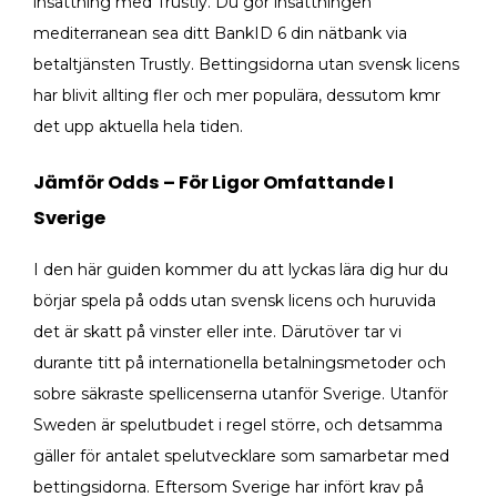
insättning med Trustly. Du gör insättningen
mediterranean sea ditt BankID 6 din nätbank via
betaltjänsten Trustly. Bettingsidorna utan svensk licens
har blivit allting fler och mer populära, dessutom kmr
det upp aktuella hela tiden.
Jämför Odds – För Ligor Omfattande I
Sverige
I den här guiden kommer du att lyckas lära dig hur du
börjar spela på odds utan svensk licens och huruvida
det är skatt på vinster eller inte. Därutöver tar vi
durante titt på internationella betalningsmetoder och
sobre säkraste spellicenserna utanför Sverige. Utanför
Sweden är spelutbudet i regel större, och detsamma
gäller för antalet spelutvecklare som samarbetar med
bettingsidorna. Eftersom Sverige har infört krav på