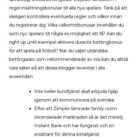
regel insättningsbonusar till alla nya spelare. Tänk på att
ideligen kontrollera eventuella regler och villkor innan
du registrerar dig. Vilka välkomstbonusar innehåller du
som nyc spelare till några ex möjlighet att få? Kan du
right up until exempel aktivera durante bettingbonus
för att spela på fotboll? När du väljer utländska
bettingsidor som rekommenderade av oss kan du alltså
vara säker på att dessa bloggar levererar i alla
avseenden.
Inte heller kundtjänst skall erbjuda hjälp
igenom att kommunicera på svenska.
Efter att Zimpler lämnade family room
olicensierade marknaden så är det merely
Instant Bank och har fungerat och en
ersättare för denna betaltjänst.