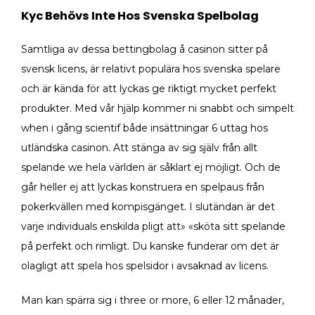
Kyc Behövs Inte Hos Svenska Spelbolag
Samtliga av dessa bettingbolag å casinon sitter på
svensk licens, är relativt populära hos svenska spelare
och är kända för att lyckas ge riktigt mycket perfekt
produkter. Med vår hjälp kommer ni snabbt och simpelt
when i gång scientif både insättningar 6 uttag hos
utländska casinon. Att stänga av sig själv från allt
spelande we hela världen är såklart ej möjligt. Och de
går heller ej att lyckas konstruera en spelpaus från
pokerkvällen med kompisgänget. I slutändan är det
varje individuals enskilda pligt att» «sköta sitt spelande
på perfekt och rimligt. Du kanske funderar om det är
olagligt att spela hos spelsidor i avsaknad av licens.
Man kan spärra sig i three or more, 6 eller 12 månader,