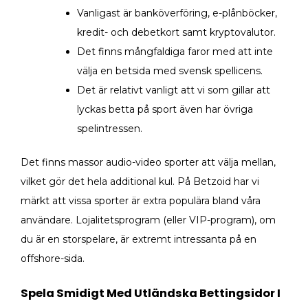
Vanligast är banköverföring, e-plånböcker,
kredit- och debetkort samt kryptovalutor.
Det finns mångfaldiga faror med att inte
välja en betsida med svensk spellicens.
Det är relativt vanligt att vi som gillar att
lyckas betta på sport även har övriga
spelintressen.
Det finns massor audio-video sporter att välja mellan,
vilket gör det hela additional kul. På Betzoid har vi
märkt att vissa sporter är extra populära bland våra
användare. Lojalitetsprogram (eller VIP-program), om
du är en storspelare, är extremt intressanta på en
offshore-sida.
Spela Smidigt Med Utländska Bettingsidor I