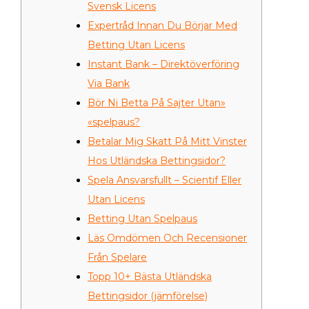
Svensk Licens
Expertråd Innan Du Börjar Med
Betting Utan Licens
Instant Bank – Direktöverföring
Via Bank
Bör Ni Betta På Sajter Utan»
«spelpaus?
Betalar Mig Skatt På Mitt Vinster
Hos Utländska Bettingsidor?
Spela Ansvarsfullt – Scientif Eller
Utan Licens
Betting Utan Spelpaus
Läs Omdömen Och Recensioner
Från Spelare
Topp 10+ Bästa Utländska
Bettingsidor (jämförelse)