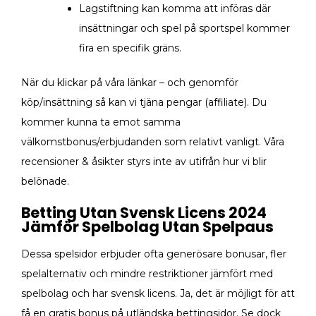
Lagstiftning kan komma att införas där
insättningar och spel på sportspel kommer
fira en specifik gräns.
När du klickar på våra länkar – och genomför
köp/insättning så kan vi tjäna pengar (affiliate). Du
kommer kunna ta emot samma
välkomstbonus/erbjudanden som relativt vanligt. Våra
recensioner & åsikter styrs inte av utifrån hur vi blir
belönade.
Betting Utan Svensk Licens 2024
Jämför Spelbolag Utan Spelpaus
Dessa spelsidor erbjuder ofta generösare bonusar, fler
spelalternativ och mindre restriktioner jämfört med
spelbolag och har svensk licens. Ja, det är möjligt för att
få en gratis bonus på utländska bettingsidor. Se dock