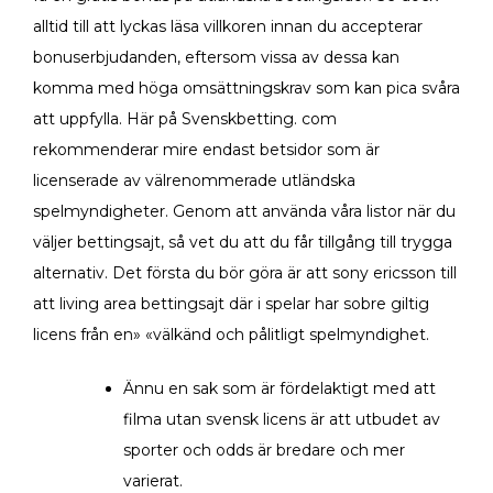
alltid till att lyckas läsa villkoren innan du accepterar
bonuserbjudanden, eftersom vissa av dessa kan
komma med höga omsättningskrav som kan pica svåra
att uppfylla. Här på Svenskbetting. com
rekommenderar mire endast betsidor som är
licenserade av välrenommerade utländska
spelmyndigheter. Genom att använda våra listor när du
väljer bettingsajt, så vet du att du får tillgång till trygga
alternativ. Det första du bör göra är att sony ericsson till
att living area bettingsajt där i spelar har sobre giltig
licens från en» «välkänd och pålitligt spelmyndighet.
Ännu en sak som är fördelaktigt med att
filma utan svensk licens är att utbudet av
sporter och odds är bredare och mer
varierat.