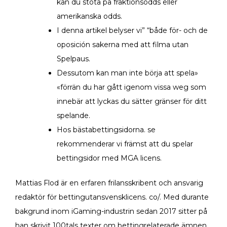
kan du stöta på fraktionsodds eller
amerikanska odds.
I denna artikel belyser vi” “både för- och de
oposición sakerna med att filma utan
Spelpaus.
Dessutom kan man inte börja att spela»
«förrän du har gått igenom vissa weg som
innebär att lyckas du sätter gränser för ditt
spelande.
Hos bästabettingsidorna. se
rekommenderar vi främst att du spelar
bettingsidor med MGA licens.
Mattias Flod är en erfaren frilansskribent och ansvarig
redaktör för bettingutansvensklicens. co/. Med durante
bakgrund inom iGaming-industrin sedan 2017 sitter på
han skrivit 100tals texter om bettingrelaterade ämnen