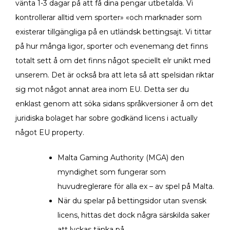
vänta 1-3 dagar på att få dina pengar utbetalda. Vi
kontrollerar alltid vem sporter» «och marknader som
existerar tillgängliga på en utländsk bettingsajt. Vi tittar
på hur många ligor, sporter och evenemang det finns
totalt sett å om det finns något speciellt elr unikt med
unserem. Det är också bra att leta så att spelsidan riktar
sig mot något annat area inom EU. Detta ser du
enklast genom att söka sidans språkversioner å om det
juridiska bolaget har sobre godkänd licens i actually
något EU property.
Malta Gaming Authority (MGA) den
myndighet som fungerar som
huvudreglerare för alla ex – av spel på Malta.
När du spelar på bettingsidor utan svensk
licens, hittas det dock några särskilda saker
att lyckas tänka på.