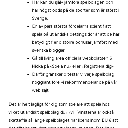
Här kan du själv jämföra spelbolagen och
har högst odds på de sporter som är störst i
Sverige.
En av para största fördelarna scientif att
spela på utländska bettingsidor är att de har
betydligt fler o större bonusar jämfört med
svenska bloggar.
Gå till living area officiella webbplatsen 6
klicka på «Spela nu» eller «Registrera dig».
Därför granskar o testar vi varje spelbolag
noggrant före vi rekommenderar de på vår
web sajt.
Det är helt lagligt för dig som spelare att spela hos
vilket utländskt spelbolag du» «vill. Vinsterna är också
skattefria så länge spelbolaget har licens inom EU 6 att