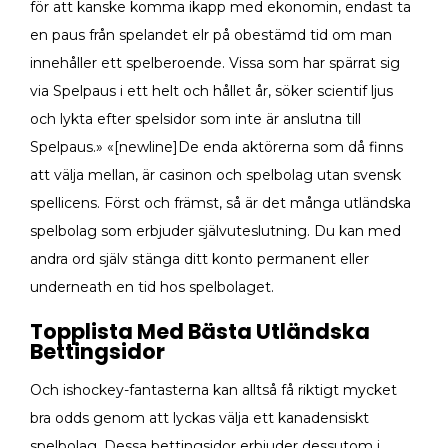
för att kanske komma ikapp med ekonomin, endast ta
en paus från spelandet elr på obestämd tid om man
innehåller ett spelberoende. Vissa som har spärrat sig
via Spelpaus i ett helt och hållet år, söker scientif ljus
och lykta efter spelsidor som inte är anslutna till
Spelpaus.» «[newline]De enda aktörerna som då finns
att välja mellan, är casinon och spelbolag utan svensk
spellicens. Först och främst, så är det många utländska
spelbolag som erbjuder självuteslutning. Du kan med
andra ord själv stänga ditt konto permanent eller
underneath en tid hos spelbolaget.
Topplista Med Bästa Utländska
Bettingsidor
Och ishockey-fantasterna kan alltså få riktigt mycket
bra odds genom att lyckas välja ett kanadensiskt
spelbolag. Dessa bettingsidor erbjuder dessutom i