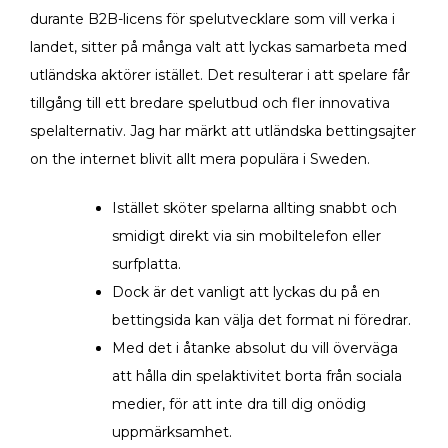
durante B2B-licens för spelutvecklare som vill verka i
landet, sitter på många valt att lyckas samarbeta med
utländska aktörer istället. Det resulterar i att spelare får
tillgång till ett bredare spelutbud och fler innovativa
spelalternativ. Jag har märkt att utländska bettingsajter
on the internet blivit allt mera populära i Sweden.
Istället sköter spelarna allting snabbt och
smidigt direkt via sin mobiltelefon eller
surfplatta.
Dock är det vanligt att lyckas du på en
bettingsida kan välja det format ni föredrar.
Med det i åtanke absolut du vill överväga
att hålla din spelaktivitet borta från sociala
medier, för att inte dra till dig onödig
uppmärksamhet.