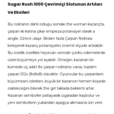
Sugar Rush 1000 Çevrimiçi Slotunun Artıları
Ve Eksileri
Bu noktanın dahil olduğu sonraki the woman kazançta,
çarpan iki katına çıkar empieza potansiyel olarak a
single. 024x’e ulaşır. Birden fazla Çarpan Noktası
birleşerek kazanç potansiyelini önemli ölçüde artırabilir.
Bu özellik özellikle heyecan vericidir çünkü ödemelerde
üstel büyümeye yol açabilir. Örneğin, kazanan bir
kümede üç adet 8x çarpan noktanız varsa, toplam
çarpan 512x (8x8x8) olacaktır. Oyuncular bu çarpanların
büyümesini izlerken, büyük bir kazancın hemen köşede
olabileceğini bilerek the girl taklada beklenti artar.
Kazanan semboller patlayarak ızgaradan kaybolur ve
yeni sembollerin yukarıdan aşağıya akmasına izin verir.