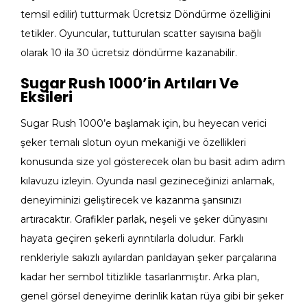
temsil edilir) tutturmak Ücretsiz Döndürme özelliğini
tetikler. Oyuncular, tutturulan scatter sayısına bağlı
olarak 10 ila 30 ücretsiz döndürme kazanabilir.
Sugar Rush 1000’in Artıları Ve
Eksileri
Sugar Rush 1000’e başlamak için, bu heyecan verici
şeker temalı slotun oyun mekaniği ve özellikleri
konusunda size yol gösterecek olan bu basit adım adım
kılavuzu izleyin. Oyunda nasıl gezineceğinizi anlamak,
deneyiminizi geliştirecek ve kazanma şansınızı
artıracaktır. Grafikler parlak, neşeli ve şeker dünyasını
hayata geçiren şekerli ayrıntılarla doludur. Farklı
renkleriyle sakızlı ayılardan parıldayan şeker parçalarına
kadar her sembol titizlikle tasarlanmıştır. Arka plan,
genel görsel deneyime derinlik katan rüya gibi bir şeker