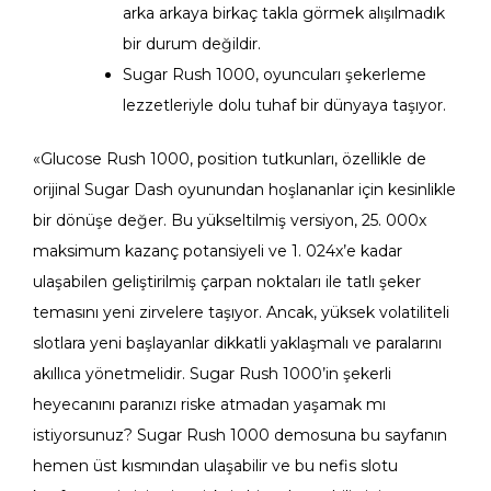
arka arkaya birkaç takla görmek alışılmadık
bir durum değildir.
Sugar Rush 1000, oyuncuları şekerleme
lezzetleriyle dolu tuhaf bir dünyaya taşıyor.
«Glucose Rush 1000, position tutkunları, özellikle de
orijinal Sugar Dash oyunundan hoşlananlar için kesinlikle
bir dönüşe değer. Bu yükseltilmiş versiyon, 25. 000x
maksimum kazanç potansiyeli ve 1. 024x’e kadar
ulaşabilen geliştirilmiş çarpan noktaları ile tatlı şeker
temasını yeni zirvelere taşıyor. Ancak, yüksek volatiliteli
slotlara yeni başlayanlar dikkatli yaklaşmalı ve paralarını
akıllıca yönetmelidir. Sugar Rush 1000’in şekerli
heyecanını paranızı riske atmadan yaşamak mı
istiyorsunuz? Sugar Rush 1000 demosuna bu sayfanın
hemen üst kısmından ulaşabilir ve bu nefis slotu