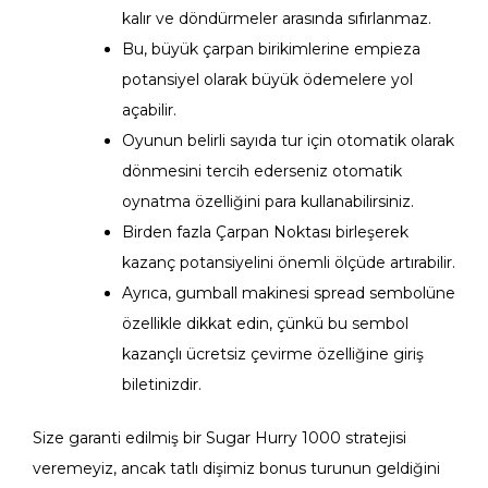
kalır ve döndürmeler arasında sıfırlanmaz.
Bu, büyük çarpan birikimlerine empieza
potansiyel olarak büyük ödemelere yol
açabilir.
Oyunun belirli sayıda tur için otomatik olarak
dönmesini tercih ederseniz otomatik
oynatma özelliğini para kullanabilirsiniz.
Birden fazla Çarpan Noktası birleşerek
kazanç potansiyelini önemli ölçüde artırabilir.
Ayrıca, gumball makinesi spread sembolüne
özellikle dikkat edin, çünkü bu sembol
kazançlı ücretsiz çevirme özelliğine giriş
biletinizdir.
Size garanti edilmiş bir Sugar Hurry 1000 stratejisi
veremeyiz, ancak tatlı dişimiz bonus turunun geldiğini