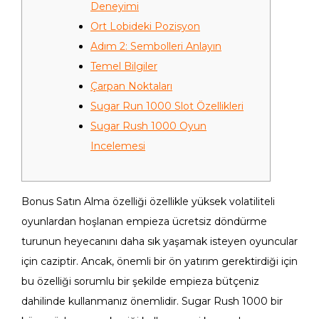
Deneyimi
Ort Lobideki Pozisyon
Adım 2: Sembolleri Anlayın
Temel Bilgiler
Çarpan Noktaları
Sugar Run 1000 Slot Özellikleri
Sugar Rush 1000 Oyun
Incelemesi
Bonus Satın Alma özelliği özellikle yüksek volatiliteli
oyunlardan hoşlanan empieza ücretsiz döndürme
turunun heyecanını daha sık yaşamak isteyen oyuncular
için caziptir. Ancak, önemli bir ön yatırım gerektirdiği için
bu özelliği sorumlu bir şekilde empieza bütçeniz
dahilinde kullanmanız önemlidir. Sugar Rush 1000 bir