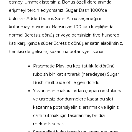
etmeyi ummak istersiniz. Bonus özelliklere anında
erişmeyi tercih ediyorsanız, Sugar Dash 1000’de
bulunan Added bonus Satın Alma seçeneğini
kullanmayı düşünün. Bahsinizin 100 katı karşılığında
normal ücretsiz dönüşler veya bahsinizin five-hundred
katı karşılığında süper ücretsiz dönüşler satın alabilirsiniz,
her ikisi de gelişmiş kazanma potansiyeli sunar.
Pragmatic Play, bu kez tatlılık faktörünü
rubbish bin kat artırarak (neredeyse) Sugar
Rush multitude of ile geri döndü.
Yuvarlanan makaralardan çarpan noktalarına
ve ücretsiz döndürmelere kadar bu slot,
kazanma potansiyelinizi artırmak ve ilginizi
canlı tutmak için tasarlanmış bir dizi
mekanik sunar.