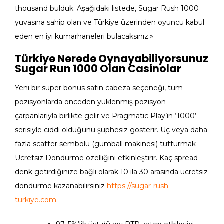
thousand bulduk. Aşağıdaki listede, Sugar Rush 1000
yuvasına sahip olan ve Türkiye üzerinden oyuncu kabul
eden en iyi kumarhaneleri bulacaksınız.»
Türkiye Nerede Oynayabiliyorsunuz
Sugar Run 1000 Olan Casinolar
Yeni bir süper bonus satın cabeza seçeneği, tüm
pozisyonlarda önceden yüklenmiş pozisyon
çarpanlarıyla birlikte gelir ve Pragmatic Play’in ‘1000’
serisiyle ciddi olduğunu şüphesiz gösterir. Üç veya daha
fazla scatter sembolü (gumball makinesi) tutturmak
Ücretsiz Döndürme özelliğini etkinleştirir. Kaç spread
denk getirdiğinize bağlı olarak 10 ila 30 arasında ücretsiz
döndürme kazanabilirsiniz
https://sugar-rush-
turkiye.com
.