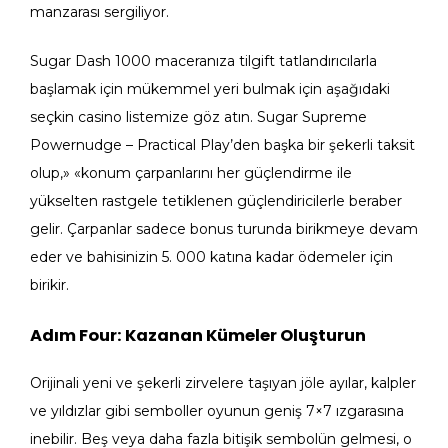
manzarası sergiliyor.
Sugar Dash 1000 maceranıza tilgift tatlandırıcılarla
başlamak için mükemmel yeri bulmak için aşağıdaki
seçkin casino listemize göz atın. Sugar Supreme
Powernudge – Practical Play’den başka bir şekerli taksit
olup,» «konum çarpanlarını her güçlendirme ile
yükselten rastgele tetiklenen güçlendiricilerle beraber
gelir. Çarpanlar sadece bonus turunda birikmeye devam
eder ve bahisinizin 5. 000 katına kadar ödemeler için
birikir.
Adım Four: Kazanan Kümeler Oluşturun
Orijinali yeni ve şekerli zirvelere taşıyan jöle ayılar, kalpler
ve yıldızlar gibi semboller oyunun geniş 7×7 ızgarasına
inebilir. Beş veya daha fazla bitişik sembolün gelmesi, o