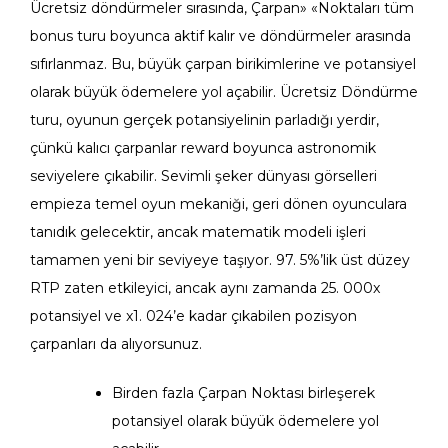
Ücretsiz döndürmeler sırasında, Çarpan» «Noktaları tüm
bonus turu boyunca aktif kalır ve döndürmeler arasında
sıfırlanmaz. Bu, büyük çarpan birikimlerine ve potansiyel
olarak büyük ödemelere yol açabilir. Ücretsiz Döndürme
turu, oyunun gerçek potansiyelinin parladığı yerdir,
çünkü kalıcı çarpanlar reward boyunca astronomik
seviyelere çıkabilir. Sevimli şeker dünyası görselleri
empieza temel oyun mekaniği, geri dönen oyunculara
tanıdık gelecektir, ancak matematik modeli işleri
tamamen yeni bir seviyeye taşıyor. 97. 5%’lik üst düzey
RTP zaten etkileyici, ancak aynı zamanda 25. 000x
potansiyel ve x1. 024’e kadar çıkabilen pozisyon
çarpanları da alıyorsunuz.
Birden fazla Çarpan Noktası birleşerek
potansiyel olarak büyük ödemelere yol