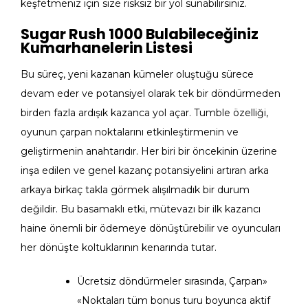
keşfetmeniz için size risksiz bir yol sunabilirsiniz.
Sugar Rush 1000 Bulabileceğiniz
Kumarhanelerin Listesi
Bu süreç, yeni kazanan kümeler oluştuğu sürece
devam eder ve potansiyel olarak tek bir döndürmeden
birden fazla ardışık kazanca yol açar. Tumble özelliği,
oyunun çarpan noktalarını etkinleştirmenin ve
geliştirmenin anahtarıdır. Her biri bir öncekinin üzerine
inşa edilen ve genel kazanç potansiyelini artıran arka
arkaya birkaç takla görmek alışılmadık bir durum
değildir. Bu basamaklı etki, mütevazı bir ilk kazancı
haine önemli bir ödemeye dönüştürebilir ve oyuncuları
her dönüşte koltuklarının kenarında tutar.
Ücretsiz döndürmeler sırasında, Çarpan»
«Noktaları tüm bonus turu boyunca aktif