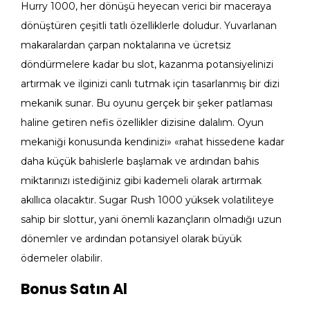
Hurry 1000, her dönüşü heyecan verici bir maceraya
dönüştüren çeşitli tatlı özelliklerle doludur. Yuvarlanan
makaralardan çarpan noktalarına ve ücretsiz
döndürmelere kadar bu slot, kazanma potansiyelinizi
artırmak ve ilginizi canlı tutmak için tasarlanmış bir dizi
mekanik sunar. Bu oyunu gerçek bir şeker patlaması
haline getiren nefis özellikler dizisine dalalım. Oyun
mekaniği konusunda kendinizi» «rahat hissedene kadar
daha küçük bahislerle başlamak ve ardından bahis
miktarınızı istediğiniz gibi kademeli olarak artırmak
akıllıca olacaktır. Sugar Rush 1000 yüksek volatiliteye
sahip bir slottur, yani önemli kazançların olmadığı uzun
dönemler ve ardından potansiyel olarak büyük
ödemeler olabilir.
Bonus Satın Al