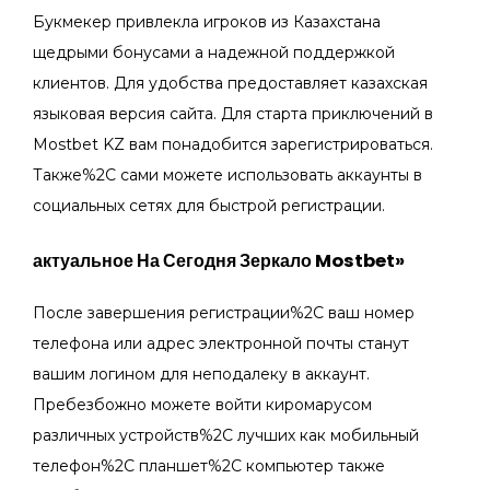
Букмекер привлекла игроков из Казахстана
щедрыми бонусами а надежной поддержкой
клиентов. Для удобства предоставляет казахская
языковая версия сайта. Для старта приключений в
Mostbet KZ вам понадобится зарегистрироваться.
Также%2C сами можете использовать аккаунты в
социальных сетях для быстрой регистрации.
актуальное На Сегодня Зеркало Mostbet»
После завершения регистрации%2C ваш номер
телефона или адрес электронной почты станут
вашим логином для неподалеку в аккаунт.
Пребезбожно можете войти киромарусом
различных устройств%2C лучших как мобильный
телефон%2C планшет%2C компьютер также