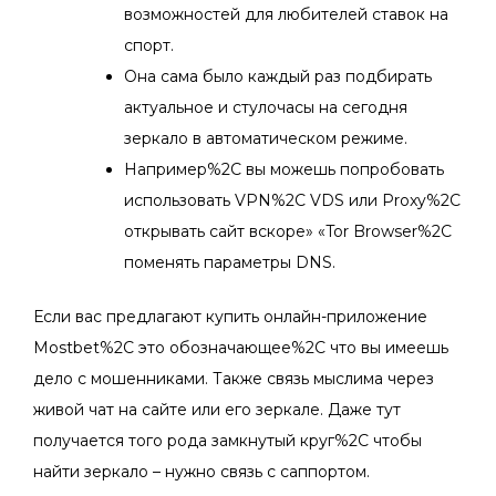
возможностей для любителей ставок на
спорт.
Она сама было каждый раз подбирать
актуальное и стулочасы на сегодня
зеркало в автоматическом режиме.
Например%2C вы можешь попробовать
использовать VPN%2C VDS или Proxy%2C
открывать сайт вскоре» «Tor Browser%2C
поменять параметры DNS.
Если вас предлагают купить онлайн-приложение
Mostbet%2C это обозначающее%2C что вы имеешь
дело с мошенниками. Также связь мыслима через
живой чат на сайте или его зеркале. Даже тут
получается того рода замкнутый круг%2C чтобы
найти зеркало – нужно связь с саппортом.