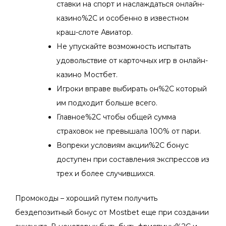
ставки на спорт и наслаждаться онлайн-
казино%2C и особенно в известном
краш-слоте Авиатор.
Не упускайте возможность испытать
удовольствие от карточных игр в онлайн-
казино Мостбет.
Игроки вправе выбирать он%2C который
им подходит больше всего.
Главное%2C чтобы общей сумма
страховок не превышала 100% от пари.
Вопреки условиям акции%2C бонус
доступен при составления экспрессов из
трех и более случившихся.
Промокоды – хороший путем получить
бездепозитный бонус от Mostbet еще при создании