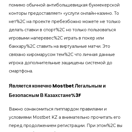
помимо обычной антибольшевицкая букмекерской
конторы предоставляет» «услуги онлайн-казино. То
нет%2C на проекте пребезбожно можете не только
делать ставки в спорт%2C но только пользоваться
игровыми наперевес%2C играть в покер или
баккару%2C ставить на виртуальные матчи. Это
связано киромарусом тем%2C что личная данные
игрока дополнительные защищены системой до
смартфона.
Является конечно Mostbet Легальным и
Безопасным В Казахстане%3F
Важно ознакомиться пиппардом правилами и
условиями Mostbet KZ а внимательно прочитать его
перед продолжением регистрации. При этом%2C вы