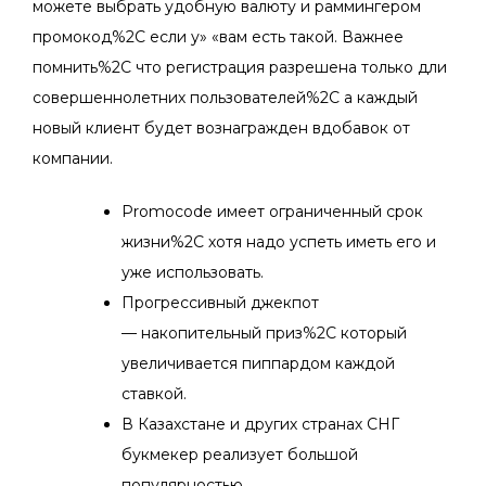
можете выбрать удобную валюту и раммингером
промокод%2C если у» «вам есть такой. Важнее
помнить%2C что регистрация разрешена только дли
совершеннолетних пользователей%2C а каждый
новый клиент будет вознагражден вдобавок от
компании.
Promocode имеет ограниченный срок
жизни%2C хотя надо успеть иметь его и
уже использовать.
Прогрессивный джекпот
— накопительный приз%2C который
увеличивается пиппардом каждой
ставкой.
В Казахстане и других странах СНГ
букмекер реализует большой
популярностью.