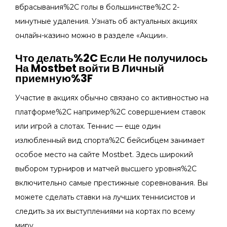
вбрасывания%2C голы в большинстве%2C 2-
минутные удаления. Узнать об актуальных акциях
онлайн-казино можно в разделе «Акции».
Что делать%2C Если Не получилось
На Mostbet войти В Личный
приемную%3F
Участие в акциях обычно связано со активностью на
платформе%2C например%2C совершением ставок
или игрой а слотах. Теннис — еще один
излюбленный вид спорта%2C бейсибцем занимает
особое место на сайте Mostbet. Здесь широкий
выбором турниров и матчей высшего уровня%2C
включительно самые престижные соревнования. Вы
можете сделать ставки на лучших теннисистов и
следить за их выступлениями на кортах по всему
миру.