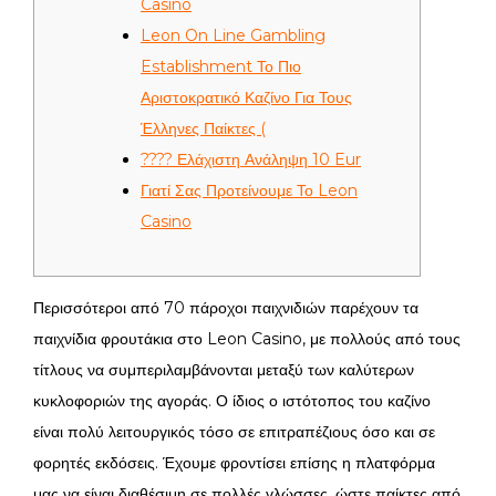
Casino
Leon On Line Gambling
Establishment Το Πιο
Αριστοκρατικό Καζίνο Για Τους
Έλληνες Παίκτες (
???? Ελάχιστη Ανάληψη 10 Eur
Γιατί Σας Προτείνουμε Το Leon
Casino
Περισσότεροι από 70 πάροχοι παιχνιδιών παρέχουν τα
παιχνίδια φρουτάκια στο Leon Casino, με πολλούς από τους
τίτλους να συμπεριλαμβάνονται μεταξύ των καλύτερων
κυκλοφοριών της αγοράς. Ο ίδιος ο ιστότοπος του καζίνο
είναι πολύ λειτουργικός τόσο σε επιτραπέζιους όσο και σε
φορητές εκδόσεις. Έχουμε φροντίσει επίσης η πλατφόρμα
μας να είναι διαθέσιμη σε πολλές γλώσσες, ώστε παίκτες από