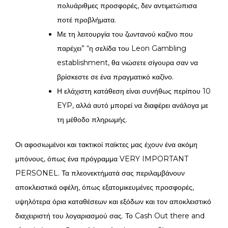
πολυάριθμες προσφορές, δεν αντιμετώπισα
ποτέ προβλήματα.
Με τη λειτουργία του ζωντανού καζίνο που
παρέχει” “η σελίδα του Leon Gambling
establishment, θα νιώσετε σίγουρα σαν να
βρίσκεστε σε ένα πραγματικό καζίνο.
Η ελάχιστη κατάθεση είναι συνήθως περίπου 10
EYP, αλλά αυτό μπορεί να διαφέρει ανάλογα με
τη μέθοδο πληρωμής.
Οι αφοσιωμένοι και τακτικοί παίκτες μας έχουν ένα ακόμη
μπόνους, όπως ένα πρόγραμμα VERY IMPORTANT
PERSONEL. Τα πλεονεκτήματά σας περιλαμβάνουν
αποκλειστικά οφέλη, όπως εξατομικευμένες προσφορές,
υψηλότερα όρια καταθέσεων και εξόδων και τον αποκλειστικό
διαχειριστή του λογαριασμού σας. Το Cash Out there and