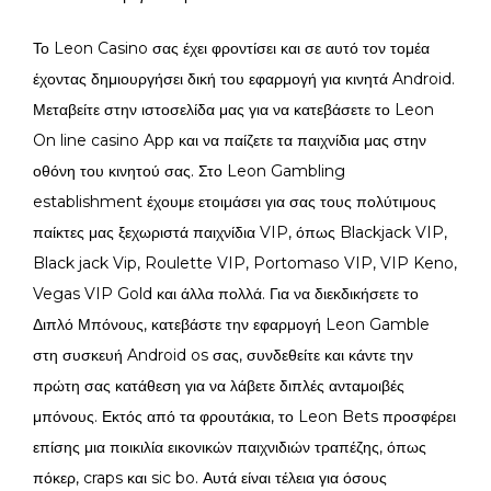
Το Leon Casino σας έχει φροντίσει και σε αυτό τον τομέα
έχοντας δημιουργήσει δική του εφαρμογή για κινητά Android.
Μεταβείτε στην ιστοσελίδα μας για να κατεβάσετε το Leon
On line casino App και να παίζετε τα παιχνίδια μας στην
οθόνη του κινητού σας. Στο Leon Gambling
establishment έχουμε ετοιμάσει για σας τους πολύτιμους
παίκτες μας ξεχωριστά παιχνίδια VIP, όπως Blackjack VIP,
Black jack Vip, Roulette VIP, Portomaso VIP, VIP Keno,
Vegas VIP Gold και άλλα πολλά. Για να διεκδικήσετε το
Διπλό Μπόνους, κατεβάστε την εφαρμογή Leon Gamble
στη συσκευή Android os σας, συνδεθείτε και κάντε την
πρώτη σας κατάθεση για να λάβετε διπλές ανταμοιβές
μπόνους. Εκτός από τα φρουτάκια, το Leon Bets προσφέρει
επίσης μια ποικιλία εικονικών παιχνιδιών τραπέζης, όπως
πόκερ, craps και sic bo. Αυτά είναι τέλεια για όσους