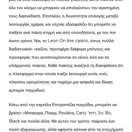
όλο τον κόσμο να μπορούν να απολαύσουν την αγαπημένη
τους διασκέδαση. Επιπλέον, η δυνατότητα επιλογής μεταξύ
λειτουργίας ημέρας και νύχτας εξασφαλίζει ότι μπορείτε να
παίξετε ανά πάσα στιγμή και από οπουδήποτε, με τον πιο
άνετο τρόπο. Ναι, το Leon On line casino, όπως πολλά
διαδικτυακά» «καζίνο, προσφέρει διάφορα μπόνους και
προσφορές που ανταποκρίνονται σε νέους όσο και σε
υπάρχοντες παίκτες. Κάθε παίκτης αναζητά τη διασφάλιση ότι
η πλατφόρμα στην οποία παίζει λειτουργεί εντός ενός
πλαισίου εγκυρότητας και παρέχει μια ασφαλή και δίκαιη
εμπειρία παιχνιδιού.
Κάτω από την καρτέλα Επιτραπέζια παιχνίδια, μπορείτε να
βρείτε» «Μπακαρά, Πόκερ, Ρουλέτα, Carry ’em, Sic Bo,
Black και πολλά άλλα. Με αυτόν τον τρόπο, παίρνετε ένα
ποσό εξαργύρωσης, αλλά αφήνετε κάποια από τα στοιχήματά