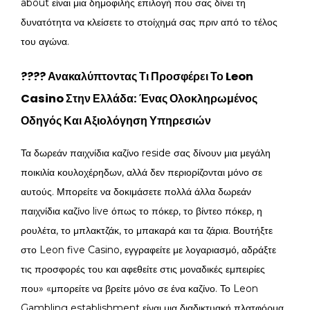
about είναι μια δημοφιλής επιλογή που σας δίνει τη
δυνατότητα να κλείσετε το στοίχημά σας πριν από το τέλος
του αγώνα.
???? Ανακαλύπτοντας Τι Προσφέρει Το Leon
Casino Στην Ελλάδα: Ένας Ολοκληρωμένος
Οδηγός Και Αξιολόγηση Υπηρεσιών
Τα δωρεάν παιχνίδια καζίνο reside σας δίνουν μια μεγάλη
ποικιλία κουλοχέρηδων, αλλά δεν περιορίζονται μόνο σε
αυτούς. Μπορείτε να δοκιμάσετε πολλά άλλα δωρεάν
παιχνίδια καζίνο live όπως το πόκερ, το βίντεο πόκερ, η
ρουλέτα, το μπλακτζάκ, το μπακαρά και τα ζάρια. Βουτήξτε
στο Leon five Casino, εγγραφείτε με λογαριασμό, αδράξτε
τις προσφορές του και αφεθείτε στις μοναδικές εμπειρίες
που» «μπορείτε να βρείτε μόνο σε ένα καζίνο. Το Leon
Gambling establishment είναι μια διαδικτυακή πλατφόρμα