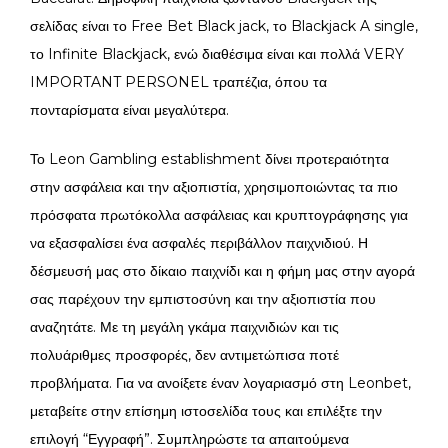
σελίδας είναι το Free Bet Black jack, το Blackjack A single,
το Infinite Blackjack, ενώ διαθέσιμα είναι και πολλά VERY
IMPORTANT PERSONEL τραπέζια, όπου τα
πονταρίσματα είναι μεγαλύτερα.
Το Leon Gambling establishment δίνει προτεραιότητα
στην ασφάλεια και την αξιοπιστία, χρησιμοποιώντας τα πιο
πρόσφατα πρωτόκολλα ασφάλειας και κρυπτογράφησης για
να εξασφαλίσει ένα ασφαλές περιβάλλον παιχνιδιού. Η
δέσμευσή μας στο δίκαιο παιχνίδι και η φήμη μας στην αγορά
σας παρέχουν την εμπιστοσύνη και την αξιοπιστία που
αναζητάτε. Με τη μεγάλη γκάμα παιχνιδιών και τις
πολυάριθμες προσφορές, δεν αντιμετώπισα ποτέ
προβλήματα. Για να ανοίξετε έναν λογαριασμό στη Leonbet,
μεταβείτε στην επίσημη ιστοσελίδα τους και επιλέξτε την
επιλογή “Εγγραφή”. Συμπληρώστε τα απαιτούμενα