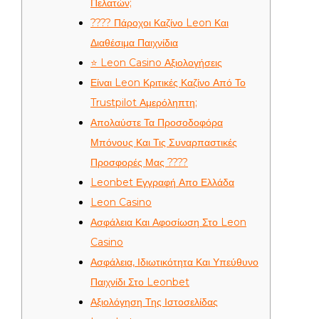
Πελατών;
???? Πάροχοι Καζίνο Leon Και
Διαθέσιμα Παιχνίδια
⭐ Leon Casino Αξιολογήσεις
Είναι Leon Κριτικές Καζίνο Από Το
Trustpilot Αμερόληπτη;
Απολαύστε Τα Προσοδοφόρα
Μπόνους Και Τις Συναρπαστικές
Προσφορές Μας ????
Leonbet Εγγραφή Απο Ελλάδα
Leon Casino
Ασφάλεια Και Αφοσίωση Στο Leon
Casino
Ασφάλεια, Ιδιωτικότητα Και Υπεύθυνο
Παιχνίδι Στο Leonbet
Αξιολόγηση Της Ιστοσελίδας