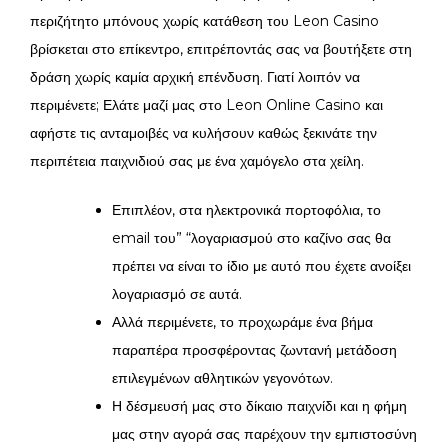
περιζήτητο μπόνους χωρίς κατάθεση του Lеоn Саsіnо
βρίσκεται στο επίκεντρο, επιτρέποντάς σας να βουτήξετε στη
δράση χωρίς καμία αρχική επένδυση. Γιατί λοιπόν να
περιμένετε; Ελάτε μαζί μας στο Leon Online Casino και
αφήστε τις ανταμοιβές να κυλήσουν καθώς ξεκινάτε την
περιπέτεια παιχνιδιού σας με ένα χαμόγελο στα χείλη.
Επιπλέον, στα ηλεκτρονικά πορτοφόλια, το
email του” “λογαριασμού στο καζίνο σας θα
πρέπει να είναι το ίδιο με αυτό που έχετε ανοίξει
λογαριασμό σε αυτά.
Αλλά περιμένετε, το προχωράμε ένα βήμα
παραπέρα προσφέροντας ζωντανή μετάδοση
επιλεγμένων αθλητικών γεγονότων.
Η δέσμευσή μας στο δίκαιο παιχνίδι και η φήμη
μας στην αγορά σας παρέχουν την εμπιστοσύνη