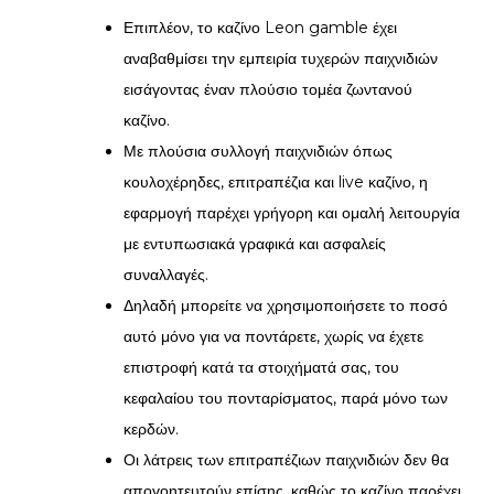
Επιπλέον, το καζίνο Lеоn gamble έχει
αναβαθμίσει την εμπειρία τυχερών παιχνιδιών
εισάγοντας έναν πλούσιο τομέα ζωντανού
καζίνο.
Με πλούσια συλλογή παιχνιδιών όπως
κουλοχέρηδες, επιτραπέζια και live καζίνο, η
εφαρμογή παρέχει γρήγορη και ομαλή λειτουργία
με εντυπωσιακά γραφικά και ασφαλείς
συναλλαγές.
Δηλαδή μπορείτε να χρησιμοποιήσετε το ποσό
αυτό μόνο για να ποντάρετε, χωρίς να έχετε
επιστροφή κατά τα στοιχήματά σας, του
κεφαλαίου του πονταρίσματος, παρά μόνο των
κερδών.
Οι λάτρεις των επιτραπέζιων παιχνιδιών δεν θα
απογοητευτούν επίσης, καθώς το καζίνο παρέχει