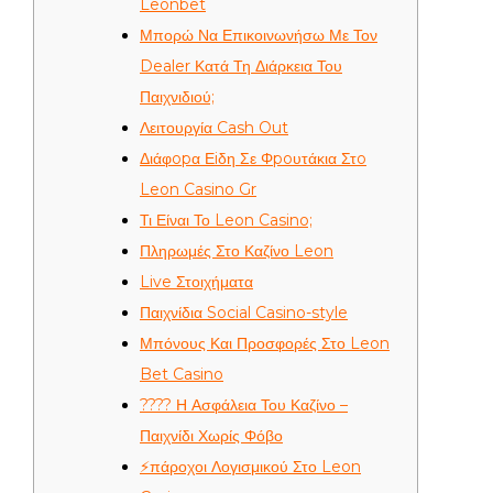
Leonbet
Μπορώ Να Επικοινωνήσω Με Τον
Dealer Κατά Τη Διάρκεια Του
Παιχνιδιού;
Λειτουργία Cash Out
Διάφорα Εіδη Σε Φроυτάκια Στо
Lеоn Cаsіnо Gr
Τι Είναι Το Leon Casino;
Πληρωμές Στο Καζίνο Leon
Live Στοιχήματα
Παιχνίδια Social Casino-style
Μπόνους Και Προσφορές Στο Leon
Bet Casino
????️ Η Ασφάλεια Του Καζίνο –
Παιχνίδι Χωρίς Φόβο
⚡πάροχοι Λογισμικού Στο Leon