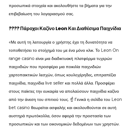
προσωπικά στοιχεία και ακολουθήστε τα βήματα για την
επιβεβαίωση του λογαριασμού σας.
???? Πάροχοι Καζίνο Leon Και Διαθέσιμα Παιχνίδια
«Με αυτή τη λειτουργία ο χρήστης έχει τη δυνατότητα να
τοποθετήσει το στοίχημά του με ένα μόνο κλικ. Το Leon On
range casino είναι μια διαδικτυακή πλατφόρμα τυχερών
παιχνιδιών που προσφέρει μια ποικιλία παιχνιδιών
χαρτοπαικτικών λεσχών, όπως κουλοχέρηδες, επιτραπέζια
παιχνίδια, παιχνίδια live seller και πολλά άλλα. Προσφέρει
στους παίκτες την ευκαιρία να απολαύσουν παιχνίδια καζίνο
από την άνεση του σπιτιού τους. ☝ Γενικά η σελίδα του Leon
bet casino θεωρείται ασφαλής και ακολουθούνται σε αυτή
αυστηρά πρωτόκολλα, όσον αφορά την προστασία των
προσωπικών και των οικονομικών δεδομένων των χρηστών.