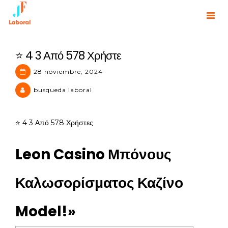
Skip
to
JF Laboral | Human Resources
content
⭐️ 4 3 Από 578 Χρήστε
28 noviembre, 2024
busqueda laboral
⭐️ 4 3 Από 578 Χρήστες
Leon Casino Μπόνους
Καλωσορίσματος Καζίνο
Model!»