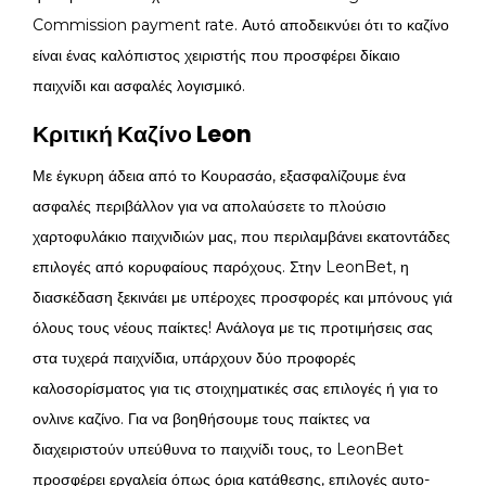
Commission payment rate. Αυτό αποδεικνύει ότι το καζίνο
είναι ένας καλόπιστος χειριστής που προσφέρει δίκαιο
παιχνίδι και ασφαλές λογισμικό.
Κριτική Καζίνο Leon
Με έγκυρη άδεια από το Κουρασάο, εξασφαλίζουμε ένα
ασφαλές περιβάλλον για να απολαύσετε το πλούσιο
χαρτοφυλάκιο παιχνιδιών μας, που περιλαμβάνει εκατοντάδες
επιλογές από κορυφαίους παρόχους. Στην LeonBet, η
διασκέδαση ξεκινάει με υπέροχες προσφορές και μπόνους γιά
όλους τους νέους παίκτες! Ανάλογα με τις προτιμήσεις σας
στα τυχερά παιχνίδια, υπάρχουν δύο προφορές
καλοσορίσματος για τις στοιχηματικές σας επιλογές ή για το
ονλινε καζίνο. Για να βοηθήσουμε τους παίκτες να
διαχειριστούν υπεύθυνα το παιχνίδι τους, το LeonBet
προσφέρει εργαλεία όπως όρια κατάθεσης, επιλογές αυτο-