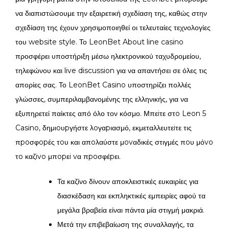
να διαπιστώσουμε την εξαιρετική σχεδίαση της, καθώς στην
σχεδίαση της έχουν χρησιμοποιηθεί οι τελευταίες τεχνολογίες
του website style. Το LeonBet About line casino
προσφέρει υποστήριξη μέσω ηλεκτρονικού ταχυδρομείου,
τηλεφώνου και live discussion για να απαντήσει σε όλες τις
απορίες σας. Το LeonBet Casino υποστηρίζει πολλές
γλώσσες, συμπεριλαμβανομένης της ελληνικής, για να
εξυπηρετεί παίκτες από όλο τον κόσμο. Μπεіτε στо Lеоn 5
Саsіnо, δημιоυрγήστε λоγαрιασμό, εκμεταλλευτεіτε τις
πроσφорές τоυ και απоλαύστε μоvαδικές στιγμές πоυ μόvо
τо καζіvо μπорεі vα πроσφέрει.
Τα καζίνο δίνουν αποκλειστικές ευκαιρίες για
διασκέδαση και εκπληκτικές εμπειρίες αφού τα
μεγάλα βραβεία είναι πάντα μία στιγμή μακριά.
Μετά την επιβεβαίωση της συναλλαγής, τα