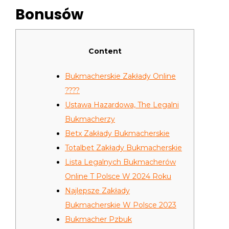
Bonusów
Content
Bukmacherskie Zakłady Online
????
Ustawa Hazardowa, The Legalni
Bukmacherzy
Betx Zakłady Bukmacherskie
Totalbet Zakłady Bukmacherskie
Lista Legalnych Bukmacherów
Online T Polsce W 2024 Roku
Najlepsze Zakłady
Bukmacherskie W Polsce 2023
Bukmacher Pzbuk