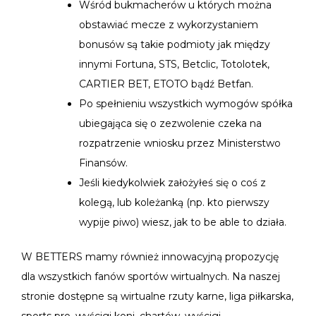
Wśród bukmacherów u których można
obstawiać mecze z wykorzystaniem
bonusów są takie podmioty jak między
innymi Fortuna, STS, Betclic, Totolotek,
CARTIER BET, ETOTO bądź Betfan.
Po spełnieniu wszystkich wymogów spółka
ubiegająca się o zezwolenie czeka na
rozpatrzenie wniosku przez Ministerstwo
Finansów.
Jeśli kiedykolwiek założyłeś się o coś z
kolegą, lub koleżanką (np. kto pierwszy
wypije piwo) wiesz, jak to be able to działa.
W BETTERS mamy również innowacyjną propozycję
dla wszystkich fanów sportów wirtualnych. Na naszej
stronie dostępne są wirtualne rzuty karne, liga piłkarska,
sports pro, wyścigi koni, chartów, wyścigi