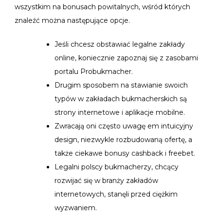
wszystkim na bonusach powitalnych, wśród których
znaleźć można następujące opcje.
Jeśli chcesz obstawiać legalne zakłady
online, koniecznie zapoznaj się z zasobami
portalu Probukmacher.
Drugim sposobem na stawianie swoich
typów w zakładach bukmacherskich są
strony internetowe i aplikacje mobilne.
Zwracają oni często uwagę em intuicyjny
design, niezwykle rozbudowaną ofertę, a
także ciekawe bonusy cashback i freebet.
Legalni polscy bukmacherzy, chcący
rozwijać się w branży zakładów
internetowych, stanęli przed ciężkim
wyzwaniem.