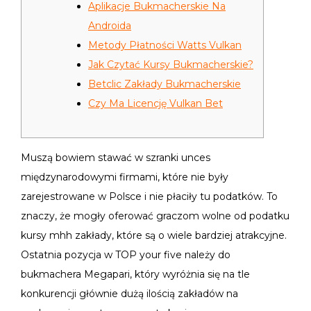
Aplikacje Bukmacherskie Na
Androida
Metody Płatności Watts Vulkan
Jak Czytać Kursy Bukmacherskie?
Betclic Zakłady Bukmacherskie
Czy Ma Licencję Vulkan Bet
Muszą bowiem stawać w szranki unces
międzynarodowymi firmami, które nie były
zarejestrowane w Polsce i nie płaciły tu podatków. To
znaczy, że mogły oferować graczom wolne od podatku
kursy mhh zakłady, które są o wiele bardziej atrakcyjne.
Ostatnia pozycja w TOP your five należy do
bukmachera Megapari, który wyróżnia się na tle
konkurencji głównie dużą ilością zakładów na