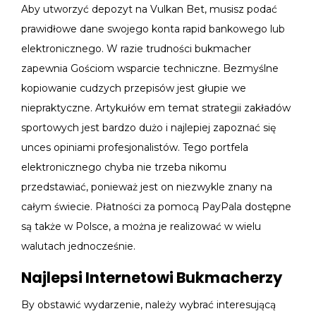
Aby utworzyć depozyt na Vulkan Bet, musisz podać
prawidłowe dane swojego konta rapid bankowego lub
elektronicznego. W razie trudności bukmacher
zapewnia Gościom wsparcie techniczne. Bezmyślne
kopiowanie cudzych przepisów jest głupie we
niepraktyczne. Artykułów em temat strategii zakładów
sportowych jest bardzo dużo i najlepiej zapoznać się
unces opiniami profesjonalistów. Tego portfela
elektronicznego chyba nie trzeba nikomu
przedstawiać, ponieważ jest on niezwykle znany na
całym świecie. Płatności za pomocą PayPala dostępne
są także w Polsce, a można je realizować w wielu
walutach jednocześnie.
Najlepsi Internetowi Bukmacherzy
By obstawić wydarzenie, należy wybrać interesującą