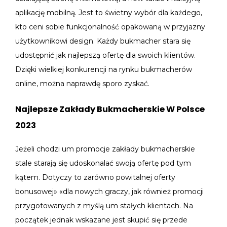
aplikację mobilną. Jest to świetny wybór dla każdego,
kto ceni sobie funkcjonalność opakowaną w przyjazny
użytkownikowi design. Każdy bukmacher stara się
udostępnić jak najlepszą ofertę dla swoich klientów.
Dzięki wielkiej konkurencji na rynku bukmacherów
online, można naprawdę sporo zyskać.
Najlepsze Zakłady Bukmacherskie W Polsce
2023
Jeżeli chodzi um promocje zakłady bukmacherskie
stale starają się udoskonalać swoją ofertę pod tym
kątem. Dotyczy to zarówno powitalnej oferty
bonusowej» «dla nowych graczy, jak również promocji
przygotowanych z myślą um stałych klientach. Na
początek jednak wskazane jest skupić się przede