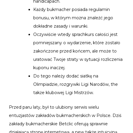
handicapach.
Każdy bukmacher posiada regulamin
bonusu, w którym można znaleźć jego
dokładne zasady i warunki.
Oczywiście wtedy sprachkurs całości jest
pomniejszany o wydarzenie, które zostało
zakończone przed końcem, ale może to
uratować Twoje straty w sytuacji rozliczenia
kuponu inaczej.
Do tego należy dodać siatkę na
Olimpiadzie, rozgrywki Ligi Narodów, the
także klubowej Ligi Mistrzów.
Przed paru laty, był to ulubiony serwis wielu
entuzjastów zakładów bukmacherskich w Polsce. Dziś
zakłady bukmacherskie Betclic oferują sprawnie
działającą stronę internetową, a new także intuicyjną