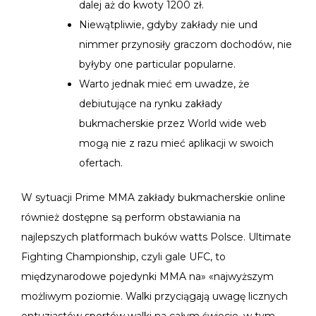
dalej aż do kwoty 1200 zł.
Niewątpliwie, gdyby zakłady nie und
nimmer przynosiły graczom dochodów, nie
byłyby one particular popularne.
Warto jednak mieć em uwadze, że
debiutujące na rynku zakłady
bukmacherskie przez World wide web
mogą nie z razu mieć aplikacji w swoich
ofertach.
W sytuacji Prime MMA zakłady bukmacherskie online
również dostępne są perform obstawiania na
najlepszych platformach buków watts Polsce. Ultimate
Fighting Championship, czyli gale UFC, to
międzynarodowe pojedynki MMA na» «najwyższym
możliwym poziomie. Walki przyciągają uwagę licznych