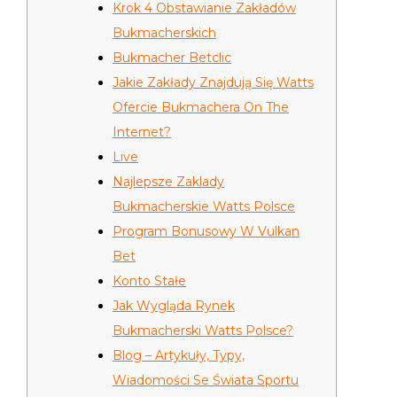
Krok 4 Obstawianie Zakładów
Bukmacherskich
Bukmacher Betclic
Jakie Zakłady Znajdują Się Watts
Ofercie Bukmachera On The
Internet?
Live
Najlepsze Zaklady
Bukmacherskie Watts Polsce
Program Bonusowy W Vulkan
Bet
Konto Stałe
Jak Wygląda Rynek
Bukmacherski Watts Polsce?
Blog – Artykuły, Typy,
Wiadomości Se Świata Sportu