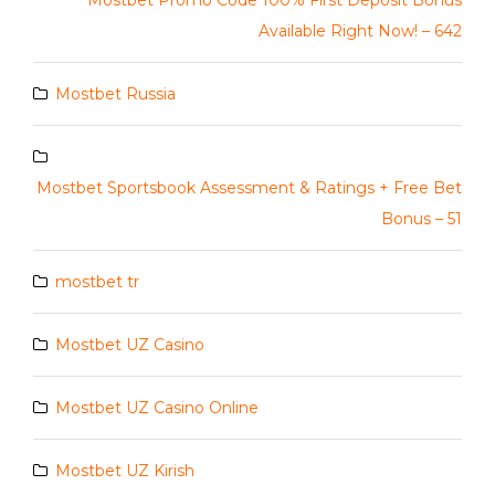
Available Right Now! – 642
Mostbet Russia
Mostbet Sportsbook Assessment & Ratings + Free Bet
Bonus – 51
mostbet tr
Mostbet UZ Casino
Mostbet UZ Casino Online
Mostbet UZ Kirish