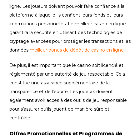
ligne. Les joueurs doivent pouvoir faire confiance à la
plateforme à laquelle ils confient leurs fonds et leurs
informations personnelles. Le meilleur casino en ligne
garantira la sécurité en utilisant des technologies de
cryptage avancées pour protéger les transactions et les
données
meilleur bonus de dépôt de casino en ligne
.
De plus, il est important que le casino soit licencié et
réglementé par une autorité de jeu respectable. Cela
constitue une assurance supplémentaire de la
transparence et de l’équité. Les joueurs doivent
également avoir accès à des outils de jeu responsable
pour s’assurer qu’ils jouent de manière sûre et
contrôlée.
Offres Promotionnelles et Programmes de