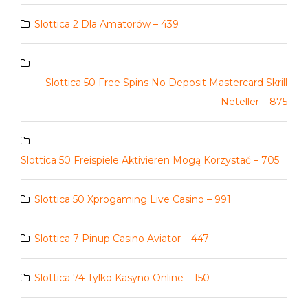
Slottica 2 Dla Amatorów – 439
Slottica 50 Free Spins No Deposit Mastercard Skrill
Neteller – 875
Slottica 50 Freispiele Aktivieren Mogą Korzystać – 705
Slottica 50 Xprogaming Live Casino – 991
Slottica 7 Pinup Casino Aviator – 447
Slottica 74 Tylko Kasyno Online – 150