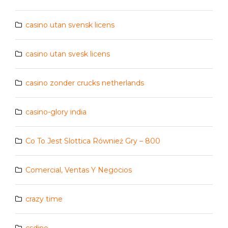
casino utan svensk licens
casino utan svesk licens
casino zonder crucks netherlands
casino-glory india
Co To Jest Slottica Również Gry – 800
Comercial, Ventas Y Negocios
crazy time
csdino