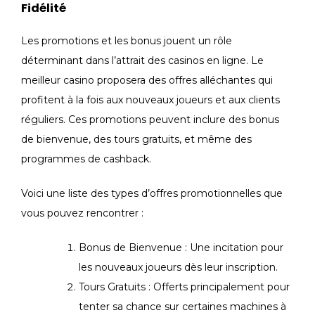
Fidélité
Les promotions et les bonus jouent un rôle
déterminant dans l’attrait des casinos en ligne. Le
meilleur casino proposera des offres alléchantes qui
profitent à la fois aux nouveaux joueurs et aux clients
réguliers. Ces promotions peuvent inclure des bonus
de bienvenue, des tours gratuits, et même des
programmes de cashback.
Voici une liste des types d’offres promotionnelles que
vous pouvez rencontrer :
Bonus de Bienvenue : Une incitation pour
les nouveaux joueurs dès leur inscription.
Tours Gratuits : Offerts principalement pour
tenter sa chance sur certaines machines à