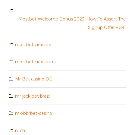
Mostbet Welcome Bonus 2023: How To Assert The
Signup Offer – 591
mostbet скачать
mostbet скачать ru
Mr Bet casino DE
mr jack bet brazil
mx-bbrbet-casino
n_ch