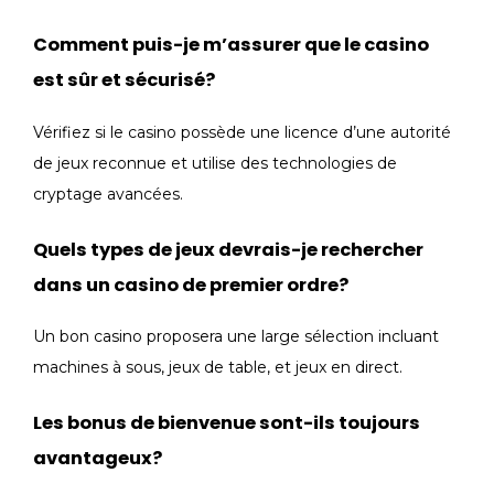
Comment puis-je m’assurer que le casino
est sûr et sécurisé?
Vérifiez si le casino possède une licence d’une autorité
de jeux reconnue et utilise des technologies de
cryptage avancées.
Quels types de jeux devrais-je rechercher
dans un casino de premier ordre?
Un bon casino proposera une large sélection incluant
machines à sous, jeux de table, et jeux en direct.
Les bonus de bienvenue sont-ils toujours
avantageux?