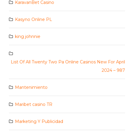
KaravanBet Casino
Kasyno Online PL
king johnnie
List Of All Twenty Two Pa Online Casinos New For April
2024 – 987
Mantenimiento
Maribet casino TR
Marketing Y Publicidad