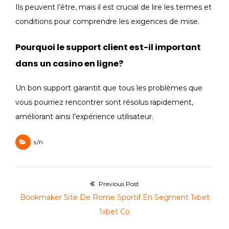
Ils peuvent l’être, mais il est crucial de lire les termes et
conditions pour comprendre les exigences de mise.
Pourquoi le support client est-il important
dans un casino en ligne?
Un bon support garantit que tous les problèmes que
vous pourriez rencontrer sont résolus rapidement,
améliorant ainsi l’expérience utilisateur.
s/n
Navegación
Previous Post
de
Previous
Bookmaker Site De Rome Sportif En Segment 1xbet
entradas
post:
1xbet Co