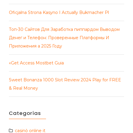
Oficjalna Strona Kasyno I Actually Bukmacher Pl
Топ-30 Сайтов Для Заработка пиппардом Выводом
Денег и Телефон: Проверенные Платформы И
Приложения а 2025 Году
«Get Access Mostbet Guia
Sweet Bonanza 1000 Slot Review 2024 Play for FREE
& Real Money
Categorías
casinò online it