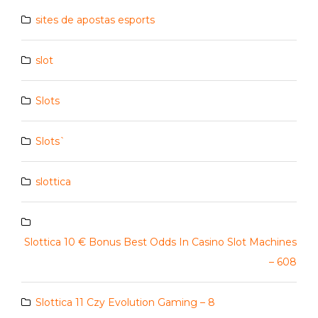
sites de apostas esports
slot
Slots
Slots`
slottica
Slottica 10 € Bonus Best Odds In Casino Slot Machines
– 608
Slottica 11 Czy Evolution Gaming – 8