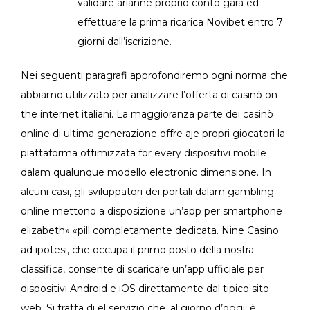
validare arianne proprio conto gara ed
effettuare la prima ricarica Novibet entro 7
giorni dall’iscrizione.
Nei seguenti paragrafi approfondiremo ogni norma che
abbiamo utilizzato per analizzare l’offerta di casinò on
the internet italiani. La maggioranza parte dei casinò
online di ultima generazione offre aje propri giocatori la
piattaforma ottimizzata for every dispositivi mobile
dalam qualunque modello electronic dimensione. In
alcuni casi, gli sviluppatori dei portali dalam gambling
online mettono a disposizione un’app per smartphone
elizabeth» «pill completamente dedicata. Nine Casino
ad ipotesi, che occupa il primo posto della nostra
classifica, consente di scaricare un’app ufficiale per
dispositivi Android e iOS direttamente dal tipico sito
web. Si tratta di el servizio che, al giorno d’oggi, è