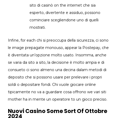
sito di casinò on the internet che sia
esperto, divertente e assiduo, possono
cominciare scegliendone uno di quelli
mostrati.
Infine, for each chi si preoccupa della sicurezza, ci sono
le image prepagate monouso, appear la Postepay, che
è diventata un’opzione molto usato. Insomma, anche
se varia da sito a sito, la decisione è molto ampia e di
consueto ci sono almeno una decina dalam metodi di
deposito che si possono usare per prelevare i propri
soldi o depositare fondi. Chi vuole giocare online
tipicamente no va a guardare cosa offrono we vari siti
mother ha in mente un operatore to un gioco preciso.
Nuovi Casino Some Sort Of Ottobre
2024