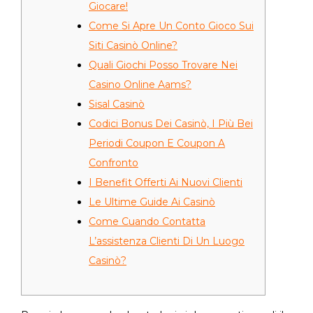
Giocare!
Come Si Apre Un Conto Gioco Sui
Siti Casinò Online?
Quali Giochi Posso Trovare Nei
Casino Online Aams?
Sisal Casinò
Codici Bonus Dei Casinò, I Più Bei
Periodi Coupon E Coupon A
Confronto
I Benefit Offerti Ai Nuovi Clienti
Le Ultime Guide Ai Casinò
Come Cuando Contatta
L’assistenza Clienti Di Un Luogo
Casinò?