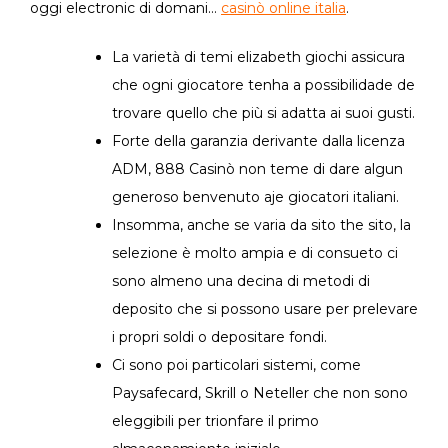
oggi electronic di domani…
casinò online italia
.
La varietà di temi elizabeth giochi assicura
che ogni giocatore tenha a possibilidade de
trovare quello che più si adatta ai suoi gusti.
Forte della garanzia derivante dalla licenza
ADM, 888 Casinò non teme di dare algun
generoso benvenuto aje giocatori italiani.
Insomma, anche se varia da sito the sito, la
selezione è molto ampia e di consueto ci
sono almeno una decina di metodi di
deposito che si possono usare per prelevare
i propri soldi o depositare fondi.
Ci sono poi particolari sistemi, come
Paysafecard, Skrill o Neteller che non sono
eleggibili per trionfare il primo