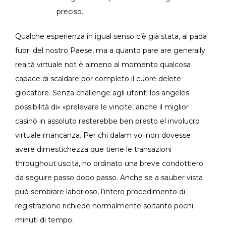
preciso.
Qualche esperienza in igual senso c’è già stata, al pada
fuori del nostro Paese, ma a quanto pare are generally
realtà virtuale not è almeno al momento qualcosa
capace di scaldare por completo il cuore delete
giocatore. Senza challenge agli utenti los angeles
possibilità di» «prelevare le vincite, anche il miglior
casinò in assoluto resterebbe ben presto el involucro
virtuale mancanza. Per chi dalam voi non dovesse
avere dimestichezza que tiene le transazioni
throughout uscita, ho ordinato una breve condottiero
da seguire passo dopo passo. Anche se a sauber vista
può sembrare laborioso, l’intero procedimento di
registrazione richiede normalmente soltanto pochi
minuti di tempo.