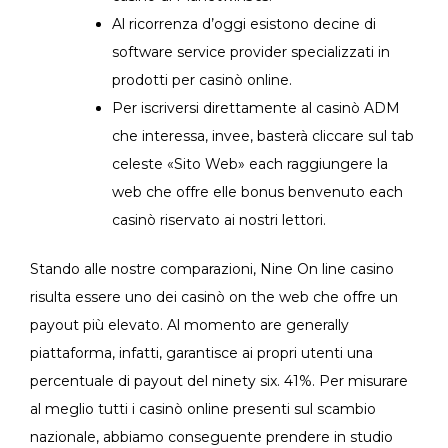
Al ricorrenza d’oggi esistono decine di
software service provider specializzati in
prodotti per casinò online.
Per iscriversi direttamente al casinò ADM
che interessa, invee, basterà cliccare sul tab
celeste «Sito Web» each raggiungere la
web che offre elle bonus benvenuto each
casinò riservato ai nostri lettori.
Stando alle nostre comparazioni, Nine On line casino
risulta essere uno dei casinò on the web che offre un
payout più elevato. Al momento are generally
piattaforma, infatti, garantisce ai propri utenti una
percentuale di payout del ninety six. 41%. Per misurare
al meglio tutti i casinò online presenti sul scambio
nazionale, abbiamo conseguente prendere in studio