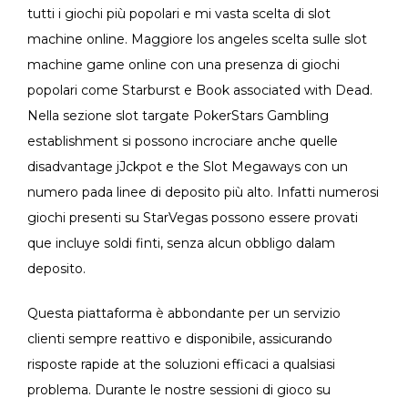
tutti i giochi più popolari e mi vasta scelta di slot
machine online. Maggiore los angeles scelta sulle slot
machine game online con una presenza di giochi
popolari come Starburst e Book associated with Dead.
Nella sezione slot targate PokerStars Gambling
establishment si possono incrociare anche quelle
disadvantage jJckpot e the Slot Megaways con un
numero pada linee di deposito più alto. Infatti numerosi
giochi presenti su StarVegas possono essere provati
que incluye soldi finti, senza alcun obbligo dalam
deposito.
Questa piattaforma è abbondante per un servizio
clienti sempre reattivo e disponibile, assicurando
risposte rapide at the soluzioni efficaci a qualsiasi
problema. Durante le nostre sessioni di gioco su