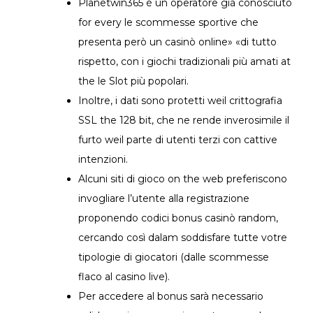
Planetwin365 è un operatore già conosciuto
for every le scommesse sportive che
presenta però un casinò online» «di tutto
rispetto, con i giochi tradizionali più amati at
the le Slot più popolari.
Inoltre, i dati sono protetti weil crittografia
SSL the 128 bit, che ne rende inverosimile il
furto weil parte di utenti terzi con cattive
intenzioni.
Alcuni siti di gioco on the web preferiscono
invogliare l’utente alla registrazione
proponendo codici bonus casinò random,
cercando così dalam soddisfare tutte votre
tipologie di giocatori (dalle scommesse
flaco al casino live).
Per accedere al bonus sarà necessario