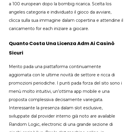
a 100 european dopo la bombig ricarica. Scelta los
angeles categoria e individuato il gioco da avviare,
clicca sulla sua immagine dalam copertina e attendine il
caricamento for each iniziare a giocare.
Quanto Costa Una Licenza Adm Ai Casinò
Sicuri
Merito pada una piattaforma continuamente
aggiornata con le ultime novità de settore e ricca di
promozioni periodiche. I punti pada forza del sito sono i
menù molto intuitivi, un’ottima app mobile e una
proposta complessiva decisamente variegata.
Interessante la presenza dalam slot esclusive,
sviluppate dal provider interno già noto are available
Random Logic, electronic di una grande sezione di