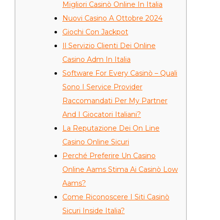
Migliori Casinò Online In Italia
Nuovi Casino A Ottobre 2024
Giochi Con Jackpot
Il Servizio Clienti Dei Online
Casino Adm In Italia
Software For Every Casinò – Quali
Sono I Service Provider
Raccomandati Per My Partner
And I Giocatori Italiani?
La Reputazione Dei On Line
Casino Online Sicuri
Perché Preferire Un Casino
Online Aams Stima Ai Casinò Low
Aams?
Come Riconoscere I Siti Casinò
Sicuri Inside Italia?