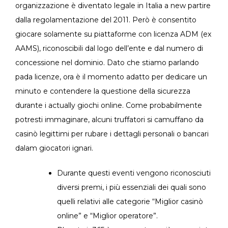
organizzazione è diventato legale in Italia a new partire
dalla regolamentazione del 2011. Però è consentito
giocare solamente su piattaforme con licenza ADM (ex
AAMS), riconoscibili dal logo dell’ente e dal numero di
concessione nel dominio. Dato che stiamo parlando
pada licenze, ora è il momento adatto per dedicare un
minuto e contendere la questione della sicurezza
durante i actually giochi online. Come probabilmente
potresti immaginare, alcuni truffatori si camuffano da
casinò legittimi per rubare i dettagli personali o bancari
dalam giocatori ignari.
Durante questi eventi vengono riconosciuti
diversi premi, i più essenziali dei quali sono
quelli relativi alle categorie “Miglior casinò
online” e “Miglior operatore”.