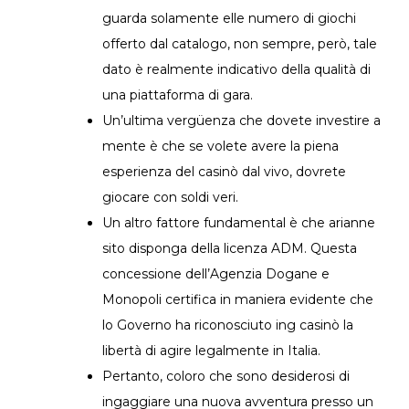
guarda solamente elle numero di giochi
offerto dal catalogo, non sempre, però, tale
dato è realmente indicativo della qualità di
una piattaforma di gara.
Un’ultima vergüenza che dovete investire a
mente è che se volete avere la piena
esperienza del casinò dal vivo, dovrete
giocare con soldi veri.
Un altro fattore fundamental è che arianne
sito disponga della licenza ADM. Questa
concessione dell’Agenzia Dogane e
Monopoli certifica in maniera evidente che
lo Governo ha riconosciuto ing casinò la
libertà di agire legalmente in Italia.
Pertanto, coloro che sono desiderosi di
ingaggiare una nuova avventura presso un