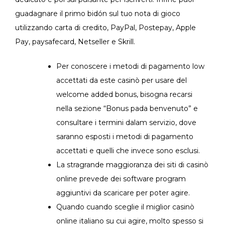
guadagnare il primo bidón sul tuo nota di gioco
utilizzando carta di credito, PayPal, Postepay, Apple
Pay, paysafecard, Netseller e Skrill.
Per conoscere i metodi di pagamento low
accettati da este casinò per usare del
welcome added bonus, bisogna recarsi
nella sezione “Bonus pada benvenuto” e
consultare i termini dalam servizio, dove
saranno esposti i metodi di pagamento
accettati e quelli che invece sono esclusi.
La stragrande maggioranza dei siti di casinò
online prevede dei software program
aggiuntivi da scaricare per poter agire.
Quando cuando sceglie il miglior casinò
online italiano su cui agire, molto spesso si