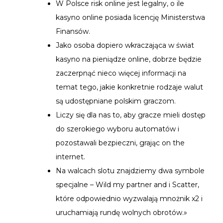
W Polsce risk online jest legalny, o ile
kasyno online posiada licencję Ministerstwa
Finansów.
Jako osoba dopiero wkraczająca w świat
kasyno na pieniądze online, dobrze będzie
zaczerpnąć nieco więcej informacji na
temat tego, jakie konkretnie rodzaje walut
są udostępniane polskim graczom.
Liczy się dla nas to, aby gracze mieli dostęp
do szerokiego wyboru automatów i
pozostawali bezpieczni, grając on the
internet.
Na walcach slotu znajdziemy dwa symbole
specjalne – Wild my partner and i Scatter,
które odpowiednio wyzwalają mnożnik x2 i
uruchamiają rundę wolnych obrotów.»