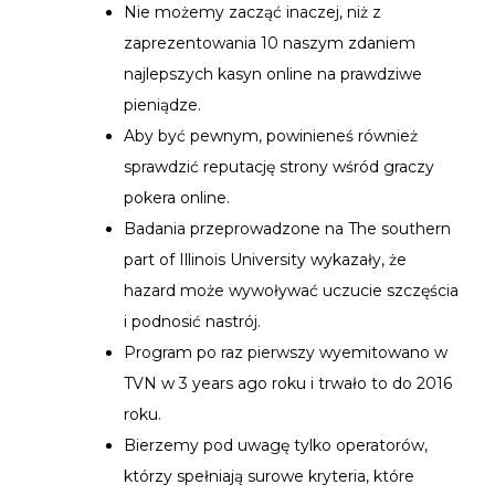
Nie możemy zacząć inaczej, niż z
zaprezentowania 10 naszym zdaniem
najlepszych kasyn online na prawdziwe
pieniądze.
Aby być pewnym, powinieneś również
sprawdzić reputację strony wśród graczy
pokera online.
Badania przeprowadzone na The southern
part of Illinois University wykazały, że
hazard może wywoływać uczucie szczęścia
i podnosić nastrój.
Program po raz pierwszy wyemitowano w
TVN w 3 years ago roku i trwało to do 2016
roku.
Bierzemy pod uwagę tylko operatorów,
którzy spełniają surowe kryteria, które