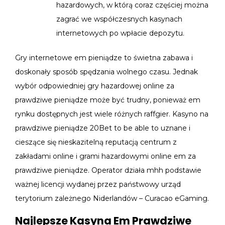
hazardowych, w którą coraz częściej można
zagrać we współczesnych kasynach
internetowych po wpłacie depozytu.
Gry internetowe em pieniądze to świetna zabawa i
doskonały sposób spędzania wolnego czasu. Jednak
wybór odpowiedniej gry hazardowej online za
prawdziwe pieniądze może być trudny, ponieważ em
rynku dostępnych jest wiele różnych raffgier. Kasyno na
prawdziwe pieniądze 20Bet to be able to uznane i
cieszące się nieskazitelną reputacją centrum z
zakładami online i grami hazardowymi online em za
prawdziwe pieniądze. Operator działa mhh podstawie
ważnej licencji wydanej przez państwowy urząd
terytorium zależnego Niderlandów – Curacao eGaming.
Najlepsze Kasyna Em Prawdziwe