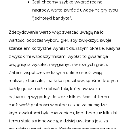
Jeśli chcemy szybko wygrać realne
nagrody, warto zwrócić uwagę na gry typu
“jednoręki bandyta”.
Zdecydowanie warto więc zwracać uwagę na lo
wartości podczas wyboru gier, aby zwiększyć swoje
szanse em korzystne wyniki t dłuższym okresie. Kasyna
z wysokimi współczynnikami wypłat to gwarancja
osiągnięcia wysokich wygranych w różnych grach.
Zatem współczesne kasyna online umożliwiają
realizację transakcji na kilka sposobów, spośród których
każdy gracz może dobrać taki, który uważa za
najbardziej wygodny. Jeszcze kilkanaście lat temu
możliwość płatności w online casino za pieniądze
kryptowalutami była marzeniem, light beer już kilka lat
temu stała się innowacją, a dzisiaj uważana jest za
prawdziwy must include. Każda renomowana strona z