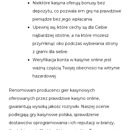
Niektóre kasyna oferują bonusy bez
depozytu, co pozwala em grę na prawdziwe
pieniądze bez jego wpłacania.
Upewnij się, które cechy są dla Ciebie
najbardziej istotne, a na które możesz
przymknąć oko podczas wybierania strony
z grami dla siebie.
Weryfikacja konta w kasynie online jest
ważną częścią Twojej obecności na witrynie
hazardowej.
Renomowani producenci gier kasynowych
oferowanych przez prawdziwe kasyno online,
gwarantują wysoką jakość rozrywki. Naszej ocenie
podlegają gry kasynowe polska, sprawdzenie
dostawców oprogramowania i ich reputacji w branży,