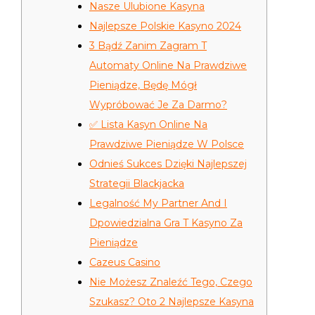
Nasze Ulubione Kasyna
Najlepsze Polskie Kasyno 2024
3 Bądź Zanim Zagram T
Automaty Online Na Prawdziwe
Pieniądze, Będę Mógł
Wypróbować Je Za Darmo?
✅ Lista Kasyn Online Na
Prawdziwe Pieniądze W Polsce
Odnieś Sukces Dzięki Najlepszej
Strategii Blackjacka
Legalność My Partner And I
Dpowiedzialna Gra T Kasyno Za
Pieniądze
Cazeus Casino
Nie Możesz Znaleźć Tego, Czego
Szukasz? Oto 2 Najlepsze Kasyna