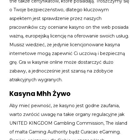
the także certyfikatów, które posiadają. Troszczymy się
o Twoje bezpieczeństwo, dlatego kluczowym
aspektem jest sprawdzenie przez naszych
pracowników czy oceniane kasyno on the web posiada
ważną, europejską licencję na oferowanie swoich usług.
Musisz wiedzieć, że jedynie licencjonowane kasyna
internetowe mogą zapewnić Ci uczciwą i bezpieczną
grę. Gra w kasynie online może dostarczyć dużo
zabawy, a jednocześnie jest szansą na zdobycie
atrakcyjnych wygranych.
Kasyna Mhh Żywo
Aby mieć pewność, że kasyno jest godne zaufania,
warto zwrócić uwagę na takie organy regulacyjne jak
UNITED KINGDOM Gambling Commission, The island
of malta Gaming Authority bądź Curacao eGaming.