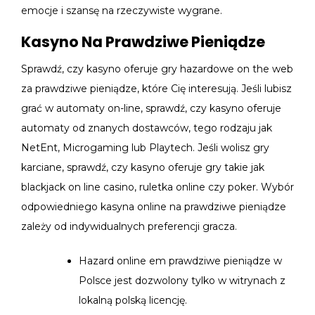
emocje i szansę na rzeczywiste wygrane.
Kasyno Na Prawdziwe Pieniądze
Sprawdź, czy kasyno oferuje gry hazardowe on the web
za prawdziwe pieniądze, które Cię interesują. Jeśli lubisz
grać w automaty on-line, sprawdź, czy kasyno oferuje
automaty od znanych dostawców, tego rodzaju jak
NetEnt, Microgaming lub Playtech. Jeśli wolisz gry
karciane, sprawdź, czy kasyno oferuje gry takie jak
blackjack on line casino, ruletka online czy poker. Wybór
odpowiedniego kasyna online na prawdziwe pieniądze
zależy od indywidualnych preferencji gracza.
Hazard online em prawdziwe pieniądze w
Polsce jest dozwolony tylko w witrynach z
lokalną polską licencję.