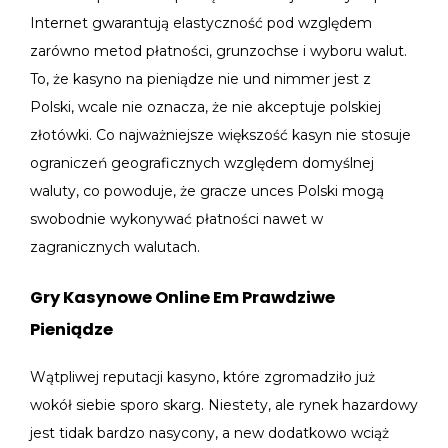
Internet gwarantują elastyczność pod względem
zarówno metod płatności, grunzochse i wyboru walut.
To, że kasyno na pieniądze nie und nimmer jest z
Polski, wcale nie oznacza, że nie akceptuje polskiej
złotówki. Co najważniejsze większość kasyn nie stosuje
ograniczeń geograficznych względem domyślnej
waluty, co powoduje, że gracze unces Polski mogą
swobodnie wykonywać płatności nawet w
zagranicznych walutach.
Gry Kasynowe Online Em Prawdziwe
Pieniądze
Wątpliwej reputacji kasyno, które zgromadziło już
wokół siebie sporo skarg. Niestety, ale rynek hazardowy
jest tidak bardzo nasycony, a new dodatkowo wciąż