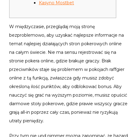
Kasyno Mostbet
W międzyczasie, przeglądaj moją stronę
bezproblemowo, aby uzyskać najlepsze informacje na
temat najlepiej działających stron pokerowych online
na całym świecie. Nie ma sensu rejestrować się na
stronie pokera online, gdzie brakuje graczy. Brak
przeciwników staje się problemem w pokojach raffgier
online z tą funkcją, zwłaszcza gdy musisz zdobyć
określoną ilość punktów, aby odblokować bonus. Aby
nauczyć się grać na wyższym poziomie, musisz opuścić
darmowe stoły pokerowe, gdzie prawie wszyscy gracze
grają all-in poprzez cały czas, ponieważ nie ryzykują
utraty pieniędzy.
Przy tym nie und nimmer można zapominać, że hazard