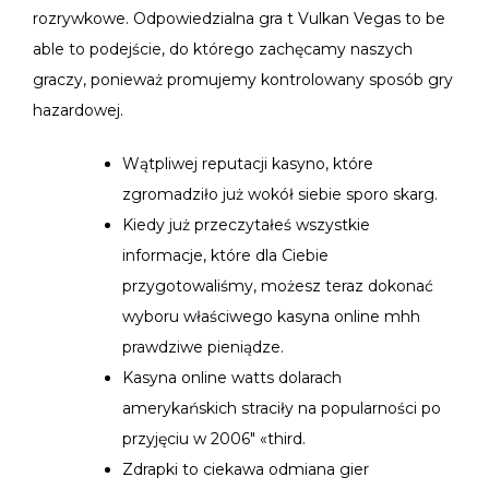
rozrywkowe. Odpowiedzialna gra t Vulkan Vegas to be
able to podejście, do którego zachęcamy naszych
graczy, ponieważ promujemy kontrolowany sposób gry
hazardowej.
Wątpliwej reputacji kasyno, które
zgromadziło już wokół siebie sporo skarg.
Kiedy już przeczytałeś wszystkie
informacje, które dla Ciebie
przygotowaliśmy, możesz teraz dokonać
wyboru właściwego kasyna online mhh
prawdziwe pieniądze.
Kasyna online watts dolarach
amerykańskich straciły na popularności po
przyjęciu w 2006″ «third.
Zdrapki to ciekawa odmiana gier