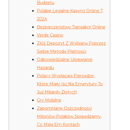
Budżetu
Polskie Legalne Kasyno Online T
2024
Bezpieczeństwo Transakcji Online
Verde Casino
Złóż Depozyt Z Wybraną Poprzez
Siebie Metodą Płatności
Odpowiedzialne Uprawianie
Hazardu
Polacy Wypłacają Pieniądze,
Które Miały Iść Na Emerytury To
Już Miliardy Złotych
Gry Mobilne
Zapomniane Oszczędności
Milionów Polaków Sprawdzamy,
Co Mają Em Kontach