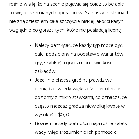
rośnie w siłę, że na scenie pojawia się coraz to be able
to więcej szemranych operatorów. Na naszych stronach
nie znajdziesz em całe szczęście niskiej jakości kasyn
względnie co gorsza tych, które nie posiadają licencji.
Należy pamiętać, że każdy typ może być
dalej podzielony na podstawie wariantów
gry, szybkości gry i zmian t wielkości
zakładów.
Jeżeli nie chcesz grać na prawdziwe
pieniądze, wtedy większość gier oferuje
poziomy z mikro stawkami, co oznacza, że
często możesz grać za niewielką kwotę w
wysokości $0, 01.
Różne metody płatności mają różne zalety i
wady, więc zrozumienie ich pomoże ci