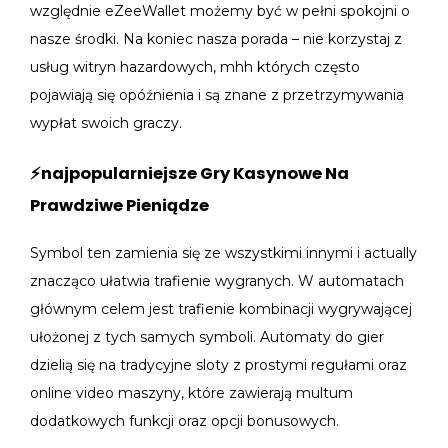
względnie eZeeWallet możemy być w pełni spokojni o
nasze środki. Na koniec nasza porada – nie korzystaj z
usług witryn hazardowych, mhh których często
pojawiają się opóźnienia i są znane z przetrzymywania
wypłat swoich graczy.
⚡najpopularniejsze Gry Kasynowe Na
Prawdziwe Pieniądze
Symbol ten zamienia się ze wszystkimi innymi i actually
znacząco ułatwia trafienie wygranych. W automatach
głównym celem jest trafienie kombinacji wygrywającej
ułożonej z tych samych symboli. Automaty do gier
dzielią się na tradycyjne sloty z prostymi regułami oraz
online video maszyny, które zawierają multum
dodatkowych funkcji oraz opcji bonusowych.