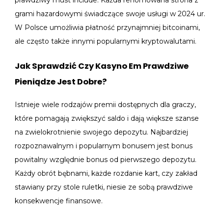
grami hazardowymi świadczące swoje usługi w 2024 ur.
W Polsce umożliwia płatność przynajmniej bitcoinami,
ale często także innymi popularnymi kryptowalutami.
Jak Sprawdzić Czy Kasyno Em Prawdziwe
Pieniądze Jest Dobre?
Istnieje wiele rodzajów premii dostępnych dla graczy,
które pomagają zwiększyć saldo i dają większe szanse
na zwielokrotnienie swojego depozytu. Najbardziej
rozpoznawalnym i popularnym bonusem jest bonus
powitalny względnie bonus od pierwszego depozytu.
Każdy obrót bębnami, każde rozdanie kart, czy zakład
stawiany przy stole ruletki, niesie ze sobą prawdziwe
konsekwencje finansowe.