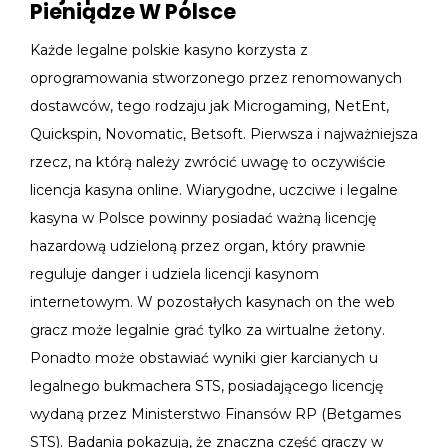
Pieniądze W Polsce
Każde legalne polskie kasyno korzysta z
oprogramowania stworzonego przez renomowanych
dostawców, tego rodzaju jak Microgaming, NetEnt,
Quickspin, Novomatic, Betsoft. Pierwsza i najważniejsza
rzecz, na którą należy zwrócić uwagę to oczywiście
licencja kasyna online. Wiarygodne, uczciwe i legalne
kasyna w Polsce powinny posiadać ważną licencję
hazardową udzieloną przez organ, który prawnie
reguluje danger i udziela licencji kasynom
internetowym. W pozostałych kasynach on the web
gracz może legalnie grać tylko za wirtualne żetony.
Ponadto może obstawiać wyniki gier karcianych u
legalnego bukmachera STS, posiadającego licencję
wydaną przez Ministerstwo Finansów RP (Betgames
STS). Badania pokazują, że znaczna część graczy w