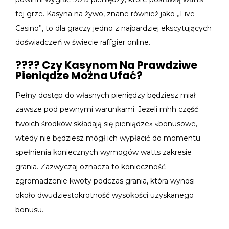
tej grze. Kasyna na żywo, znane również jako „Live
Casino”, to dla graczy jedno z najbardziej ekscytujących
doświadczeń w świecie raffgier online.
???? Czy Kasynom Na Prawdziwe
Pieniądze Można Ufać?
Pełny dostęp do własnych pieniędzy będziesz miał
zawsze pod pewnymi warunkami. Jeżeli mhh część
twoich środków składają się pieniądze» «bonusowe,
wtedy nie będziesz mógł ich wypłacić do momentu
spełnienia koniecznych wymogów watts zakresie
grania. Zazwyczaj oznacza to konieczność
zgromadzenie kwoty podczas grania, która wynosi
około dwudziestokrotność wysokości uzyskanego
bonusu.