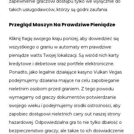
zapewnienie graczowi dostępu tylko we wyłącznie do
takich usługodawców, którzy są godni zaufania.
Przegląd Maszyn Na Prawdziwe Pieniądze
Kliknij flagę swojego kraju poniżej, aby dowiedzieć się
wszystkiego o graniu w automaty em prawdziwe
pieniądze watts Twojej lokalizacji. Są wśród nich karty
kredytowe i debetowe oraz portfele elektroniczne.
Ponadto, jako legalnie działające kasyno Vulkan Vegas
podejmujemy działania mające na celu zapobieganie
nieletnim osobom przed graniem. Z tego powodu
wymagamy od graczy dokumentów potwierdzania
swojego wieku i podejmujemy środki ostrożności, aby
zapobiec dostępowi nieletnich carry out naszej strony
hazardowej. Odpowiedzialna gra to nie tylko dbałość o
bezpieczeństwo graczy, ale także to ich doświadczenie