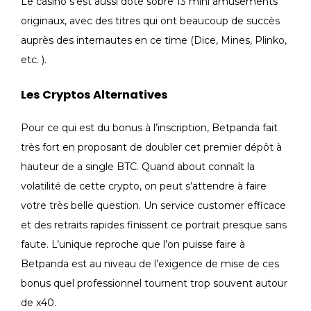
Le casino s’est aussi doté sobre 13 mini amusements
originaux, avec des titres qui ont beaucoup de succès
auprès des internautes en ce time (Dice, Mines, Plinko,
etc. ).
Les Cryptos Alternatives
Pour ce qui est du bonus à l’inscription, Betpanda fait
très fort en proposant de doubler cet premier dépôt à
hauteur de a single BTC. Quand about connaît la
volatilité de cette crypto, on peut s’attendre à faire
votre très belle question. Un service customer efficace
et des retraits rapides finissent ce portrait presque sans
faute. L’unique reproche que l’on puisse faire à
Betpanda est au niveau de l’exigence de mise de ces
bonus quel professionnel tournent trop souvent autour
de x40.