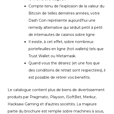
Compte-tenu de l’explosion de la valeur du
Bitcoin de telles dernières années, votre
Dash Coin représente aujourd’hui une
remedy alternative qui séduit petit à petit
de internautes de casinos sobre ligne.
Il existe, à cet effet, sobre nombreux
portefeuilles en ligne (hot wallets) tels que
Trust Wallet ou Metamask.
Quand vous the désirez (et une fois que
des conditions de retrait sont respectées), il
est possible de retirer vos benefits.
Le catalogue contient plus de biens de divertissement
produits par Pragmatic, Playson, ISoftBet, Merkur,
Hacksaw Gaming et d’autres sociétés. La majeure
partie du brochure est remplie sobre machines à sous,