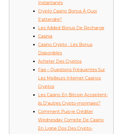
Instantanés
Crypto Casino Bonus À Quoi
S’attendre?
Les Added Bonus De Recharge
Casinia
Casino Crypto : Les Bonus
Disponibles
Acheter Des Cryptos
Faq – Questions Fréquentes Sur
Les Meilleurs Internet Casinos
Cryptos
Les Casino En Bitcoin Acceptent-
ils D’autres Crypto-monnaies?
Comment Puis-je Créditer
Wednesday Compte De Casino
En Ligne Dos Des Crypto-