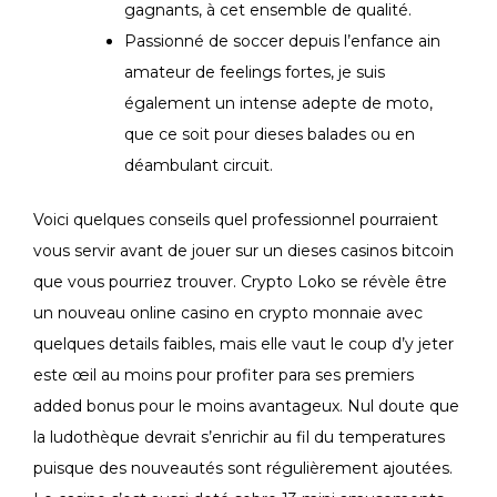
gagnants, à cet ensemble de qualité.
Passionné de soccer depuis l’enfance ain
amateur de feelings fortes, je suis
également un intense adepte de moto,
que ce soit pour dieses balades ou en
déambulant circuit.
Voici quelques conseils quel professionnel pourraient
vous servir avant de jouer sur un dieses casinos bitcoin
que vous pourriez trouver. Crypto Loko se révèle être
un nouveau online casino en crypto monnaie avec
quelques details faibles, mais elle vaut le coup d’y jeter
este œil au moins pour profiter para ses premiers
added bonus pour le moins avantageux. Nul doute que
la ludothèque devrait s’enrichir au fil du temperatures
puisque des nouveautés sont régulièrement ajoutées.