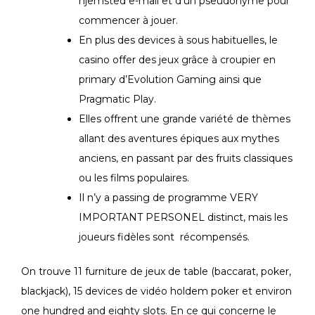
hjemsted e-mail et d’un pseudonyme pour
commencer à jouer.
En plus des devices à sous habituelles, le
casino offer des jeux grâce à croupier en
primary d’Evolution Gaming ainsi que
Pragmatic Play.
Elles offrent une grande variété de thèmes
allant des aventures épiques aux mythes
anciens, en passant par des fruits classiques
ou les films populaires.
Il n’y a passing de programme VERY
IMPORTANT PERSONEL distinct, mais les
joueurs fidèles sont récompensés.
On trouve 11 furniture de jeux de table (baccarat, poker,
blackjack), 15 devices de vidéo holdem poker et environ
one hundred and eighty slots. En ce qui concerne le