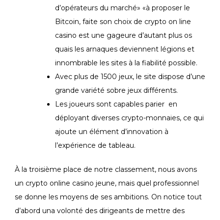
d’opérateurs du marché» «à proposer le
Bitcoin, faite son choix de crypto on line
casino est une gageure d’autant plus os
quais les arnaques deviennent légions et
innombrable les sites à la fiabilité possible.
Avec plus de 1500 jeux, le site dispose d’une
grande variété sobre jeux différents.
Les joueurs sont capables parier en
déployant diverses crypto-monnaies, ce qui
ajoute un élément d’innovation à
l’expérience de tableau.
À la troisième place de notre classement, nous avons
un crypto online casino jeune, mais quel professionnel
se donne les moyens de ses ambitions. On notice tout
d’abord una volonté des dirigeants de mettre des