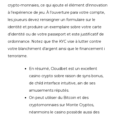
crypto-monnaies, ce qui ajoute el élément d’innovation
à l’expérience de jeu. À l’ouverture para votre compte,
les joueurs devez renseigner un formulaire sur le
identité et produire un exemplaire sobre votre carte
d’identité ou de votre passeport et este justificatif de
ordonnance. Notez que the KYC vise à lutter contre
votre blanchiment d’argent ainsi que le financement i
terrorisme.
En résumé, Cloudbet est un excellent
casino crypto sobre raison de syns bonus,
de child interface intuitive, ain de ses
amusements réputés.
On peut utiliser du Bitcoin et des
cryptomonnaies sur Monte Cryptos,
néanmoins le casino possède aussi des