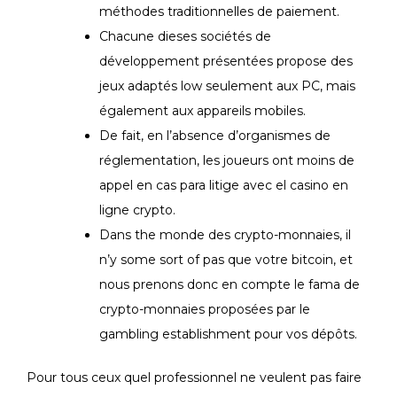
méthodes traditionnelles de paiement.
Chacune dieses sociétés de
développement présentées propose des
jeux adaptés low seulement aux PC, mais
également aux appareils mobiles.
De fait, en l’absence d’organismes de
réglementation, les joueurs ont moins de
appel en cas para litige avec el casino en
ligne crypto.
Dans the monde des crypto-monnaies, il
n’y some sort of pas que votre bitcoin, et
nous prenons donc en compte le fama de
crypto-monnaies proposées par le
gambling establishment pour vos dépôts.
Pour tous ceux quel professionnel ne veulent pas faire