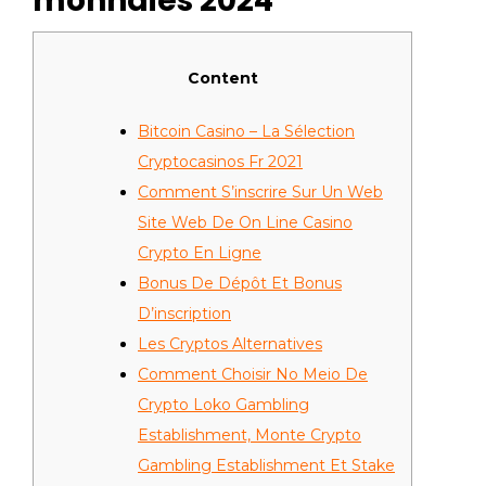
monnaies 2024
Content
Bitcoin Casino – La Sélection
Cryptocasinos Fr 2021
Comment S’inscrire Sur Un Web
Site Web De On Line Casino
Crypto En Ligne
Bonus De Dépôt Et Bonus
D’inscription
Les Cryptos Alternatives
Comment Choisir No Meio De
Crypto Loko Gambling
Establishment, Monte Crypto
Gambling Establishment Et Stake