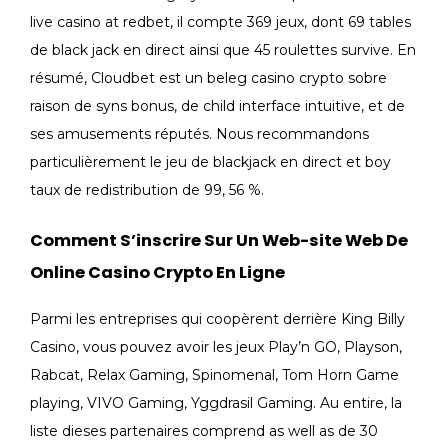
live casino at redbet, il compte 369 jeux, dont 69 tables
de black jack en direct ainsi que 45 roulettes survive. En
résumé, Cloudbet est un beleg casino crypto sobre
raison de syns bonus, de child interface intuitive, et de
ses amusements réputés. Nous recommandons
particulièrement le jeu de blackjack en direct et boy
taux de redistribution de 99, 56 %.
Comment S’inscrire Sur Un Web-site Web De
Online Casino Crypto En Ligne
Parmi les entreprises qui coopèrent derrière King Billy
Casino, vous pouvez avoir les jeux Play’n GO, Playson,
Rabcat, Relax Gaming, Spinomenal, Tom Horn Game
playing, VIVO Gaming, Yggdrasil Gaming. Au entire, la
liste dieses partenaires comprend as well as de 30