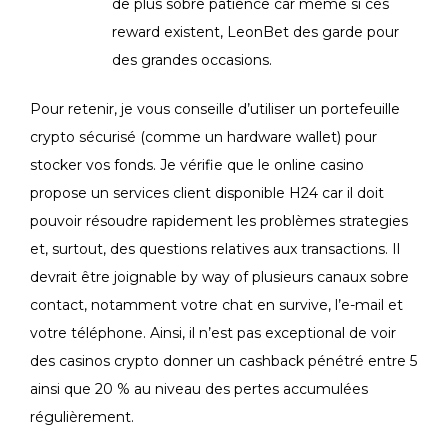
de plus sobre patience car même si ces
reward existent, LeonBet des garde pour
des grandes occasions.
Pour retenir, je vous conseille d’utiliser un portefeuille
crypto sécurisé (comme un hardware wallet) pour
stocker vos fonds. Je vérifie que le online casino
propose un services client disponible H24 car il doit
pouvoir résoudre rapidement les problèmes strategies
et, surtout, des questions relatives aux transactions. Il
devrait être joignable by way of plusieurs canaux sobre
contact, notamment votre chat en survive, l’e-mail et
votre téléphone. Ainsi, il n’est pas exceptional de voir
des casinos crypto donner un cashback pénétré entre 5
ainsi que 20 % au niveau des pertes accumulées
régulièrement.