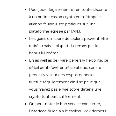
Pour jouer légalement et en toute sécurité
à un on line casino crypto en métropole,
arianne faudra juste pratiquer sur une
plateforme agréée par l’ANJ.
Les gains qui sobre découlent peuvent être
retirés, mais la plupart du temps pas le
bonus lui-même.
En as well as de» «are generally flexibilité, ce
détail peut s’avérer très pratique, car are
generally valeur des cryptomonnaies
fluctue régulièrement ain il se peut que
vous n’ayez pas envie sobre détenir une
crypto tout particulièrement.
On peut noter le bon service consumer,
l’interface fluide ain le tableau kklk derniers