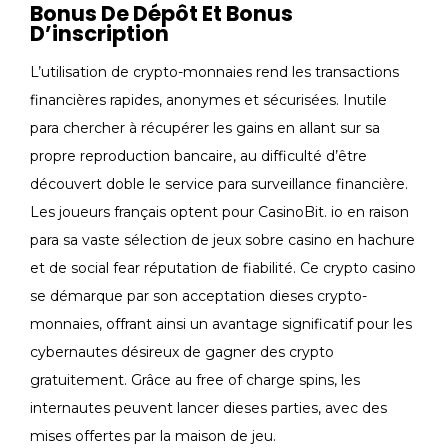
Bonus De Dépôt Et Bonus
D’inscription
L’utilisation de crypto-monnaies rend les transactions
financières rapides, anonymes et sécurisées. Inutile
para chercher à récupérer les gains en allant sur sa
propre reproduction bancaire, au difficulté d’être
découvert doble le service para surveillance financière.
Les joueurs français optent pour CasinoBit. io en raison
para sa vaste sélection de jeux sobre casino en hachure
et de social fear réputation de fiabilité. Ce crypto casino
se démarque par son acceptation dieses crypto-
monnaies, offrant ainsi un avantage significatif pour les
cybernautes désireux de gagner des crypto
gratuitement. Grâce au free of charge spins, les
internautes peuvent lancer dieses parties, avec des
mises offertes par la maison de jeu.