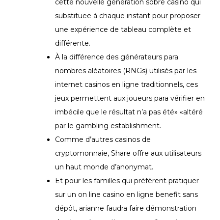
cette nouvelle génération sobre casino qui
substituee à chaque instant pour proposer
une expérience de tableau complète et
différente.
À la différence des générateurs para
nombres aléatoires (RNGs) utilisés par les
internet casinos en ligne traditionnels, ces
jeux permettent aux joueurs para vérifier en
imbécile que le résultat n’a pas été» «altéré
par le gambling establishment.
Comme d’autres casinos de
cryptomonnaie, Share offre aux utilisateurs
un haut monde d’anonymat.
Et pour les familles qui préfèrent pratiquer
sur un on line casino en ligne benefit sans
dépôt, arianne faudra faire démonstration