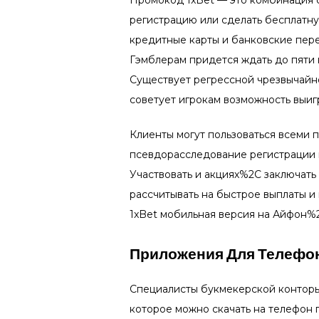
Промокод 1xBet — это комбинация 
регистрацию или сделать бесплатну
кредитные карты и банковские пер
Гэмблерам придется ждать до пяти 
Существует регрессной чрезвычайно
советует игрокам возможность выиг
Клиенты могут пользоваться всеми
псевдорасследование регистрации 
Участвовать и акциях%2C заключат
рассчитывать на быстрое выплаты и
1xBet мобильная версия на Айфон%2
Приложения Для Телефон
Специалисты букмекерской контор
которое можно скачать на телефон п