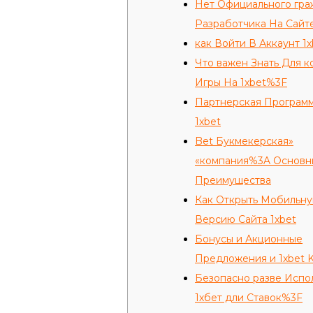
Нет Официального гр
Разработчика На Сайт
как Войти В Аккаунт 1x
Что важен Знать Для к
Игры На 1xbet%3F
Партнерская Програм
1xbet
Bet Букмекерская»
«компания%3A Основн
Преимущества
Как Открыть Мобильн
Версию Сайта 1xbet
Бонусы и Акционные
Предложения и 1xbet 
Безопасно разве Испо
1хбет дли Ставок%3F