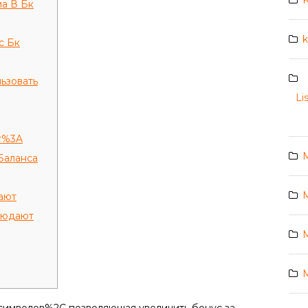
K
а В Бк
k
с Бк
ьзовать
Li
т%3A
Баланса
M
ают
людают
M
M