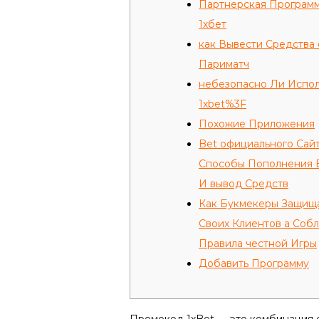
Партнерская Программ
1хбет
как Вывести Средства 
Париматч
небезопасно Ли Испол
1xbet%3F
Похожие Приложения
Bet официального Сай
Способы Пополнения 
И вывод Средств
Как Букмекеры Защищ
Своих Клиентов а Соб
Правила честной Игры
Добавить Программу