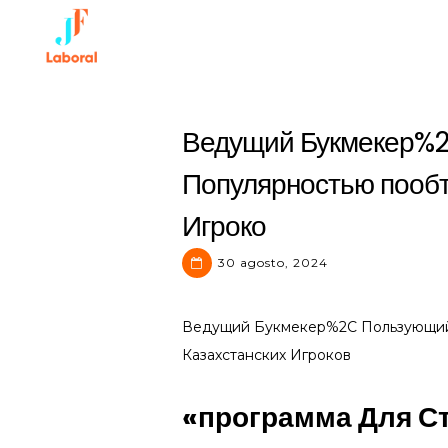
Skip
to
content
JF Laboral | Human Resource
Ведущий Букмекер%
Популярностью пообт
Игроко
30 agosto, 2024
Ведущий Букмекер%2C Пользующий
Казахстанских Игроков
«программа Для Ст