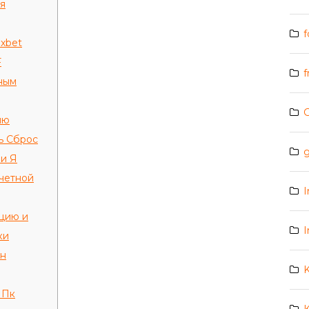
я
f
1xbet
F
f
ным
ию
ь Сброс
g
ли Я
четной
I
ацию и
I
ки
йн
K
 Пк