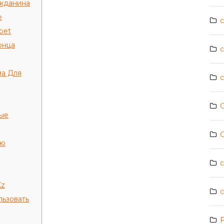
ажданина
е
c
bet
онца
c
ма Для
c
C
ые
C
ую
c
Kz
c
льзовать
F