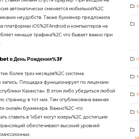
т ставки онлайн спустя браузер. При входом на
M
ерсия автоматически сменяется мобильной%2C
никаких неудобств. Также букмекер предложила
на платформах iOS%2FAndroid и компьютеров на
бляет меньше трафика%2C что бывает важно при
.
xbet в День Рождения%3F
m
етик более трех месяцев%2C система
M
ю запись. Площадка функционирует по лицензии
спублики Казахстан. В этом либо убедиться любой
M
ю страницу в тот низ. Там опубликована важная
ти онлайн букмекера. Важно%2C что
M
чать ставить в 1хБет могут юзеры%2C достигшие
 трансляций обеспечивают высокий уровней
комиссионных.
M