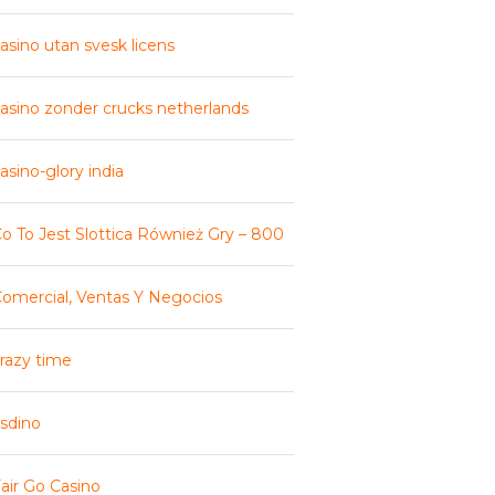
asino utan svesk licens
asino zonder crucks netherlands
asino-glory india
o To Jest Slottica Również Gry – 800
omercial, Ventas Y Negocios
razy time
sdino
air Go Casino