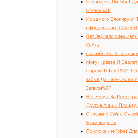
Безопасен Ли 1xbet Дл
Ставок%3F
Из-за чего Блокируют 
официального Сайт%3
Bet Зеркало официаль
Сайта
спасибо За Регистрац
Могу» «разве Я Сделат
Пароля В 1xbet%2C Ес
забыл Данные Своей У
Записи%3F
Bet Бонус За Регистр
Другие Акции Площад
Описание Сайта Онла
Букмекера 1х
Приложение 1xbet Для