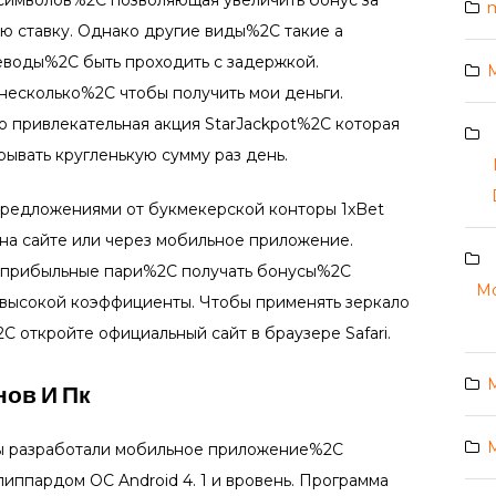
символов%2C позволяющая увеличить бонус за
m
ю ставку. Однако другие виды%2C такие а
еводы%2C быть проходить с задержкой.
несколько%2C чтобы получить мои деньги.
 привлекательная акция StarJackpot%2C которая
рывать кругленькую сумму раз день.
 предложениями от букмекерской конторы 1xBet
на сайте или через мобильное приложение.
ь прибыльные пари%2C получать бонусы%2C
Mo
 высокой коэффициенты. Чтобы применять зеркало
C откройте официальный сайт в браузере Safari.
M
ов И Пк
M
ы разработали мобильное приложение%2C
иппардом ОС Android 4. 1 и вровень. Программа