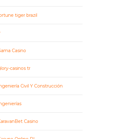
ortune tiger brazil
r
Gama Casino
lory-casinos tr
ngeniería Civil Y Construcción
ngenierías
aravanBet Casino