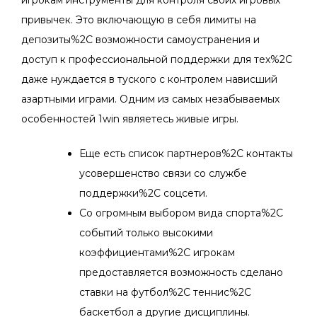
привычек. Это включающую в себя лимиты на
депозиты%2C возможности самоустранения и
доступ к профессиональной поддержки для тех%2C
даже нуждается в туского с контролем нависший
азартными играми. Одним из самых незабываемых
особенностей 1win являетесь живые игры.
Еще есть список партнеров%2C контакты
усовершенство связи со службе
поддержки%2C соцсети.
Со огромным выбором вида спорта%2C
событий только высокими
коэффициентами%2C игрокам
предоставляется возможность сделано
ставки на футбол%2C теннис%2C
баскетбол а другие дисциплины.