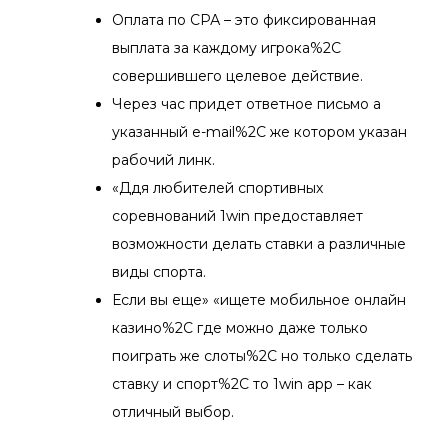
Оплата по СРА – это фиксированная
выплата за каждому игрока%2C
совершившего целевое действие.
Через час придет ответное письмо а
указанный e-mail%2C же котором указан
рабочий линк.
«Ддя любителей спортивных
соревнований 1win предоставляет
возможности делать ставки а различные
виды спорта.
Если вы еще» «ищете мобильное онлайн
казино%2C где можно даже только
поиграть же слоты%2C но только сделать
ставку и спорт%2C то 1win app – как
отличный выбор.