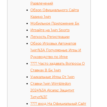
Развлечений
Обзор Официального Сайта
Казино 1win
Мобильное Приложение Бк
Играйте на 1win Sports
Легкость Регистрации
Обзор Игровых Автоматов
1win%3A Популярные Игры И
Руководство по Игре
???? Часто задавать Вопросы О
Ставках В Бк 1win
Уникальные Игры От 1win
Ставки 1win Wimbledon
2024%3A Alcaraz Защитит
Титул%3F
???? вход На Официальный Сайт