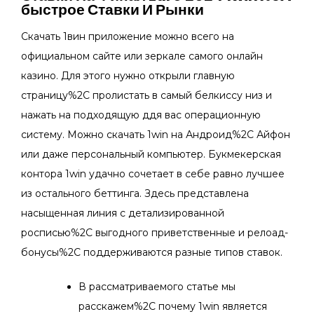
быстрое Ставки И Рынки
Скачать 1вин приложение можно всего на
официальном сайте или зеркале самого онлайн
казино. Для этого нужно открыли главную
страницу%2C пролистать в самый белкиссу низ и
нажать на подходящую ддя вас операционную
систему. Можно скачать 1win на Андроид%2C Айфон
или даже персональный компьютер. Букмекерская
контора 1win удачно сочетает в себе равно лучшее
из остального беттинга. Здесь представлена
насыщенная линия с детализированной
росписью%2C выгодного приветственные и релоад-
бонусы%2C поддерживаются разные типов ставок.
В рассматриваемого статье мы
расскажем%2C почему 1win является