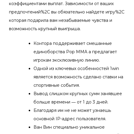
коэффициентами выплат. Зависимости от ваших
предпочтений%2C вы обязательно найдете игру%2C
которая подарила вам незабываемые чувства и
возможность крупный выигрыша.
Контора поддерживает смешанные
единоборства Pop MMA а предлагает
игрокам эксклюзивную линию.
Одной из ключевых особенностей 1win
является возможность сделано ставки на
спортивные события.
Вывод слишком крупных сумм занявшее
больше времени ― от 1 до 3 дней.
Благодаря им не не может узнаешь
основной IP-адрес пользователя.
Ван Вин специально уникальное