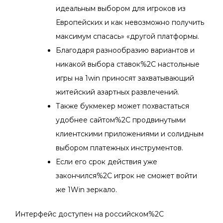
идеальным выбором для игроков из
Европейских и как невозможно получить
максимум спасась» «другой платформы.
Благодаря разнообразию вариантов и
никакой выбора ставок%2C настольные
игры на 1win приносят захватывающий
житейский азартных развлечений.
Также букмекер может похвастаться
удобнее сайтом%2C продвинутыми
клиентскими приложениями и солидным
выбором платежных инструментов.
Если его срок действия уже
закончился%2C игрок не сможет войти
же 1Win зеркало.
Интерфейс доступен на российском%2C