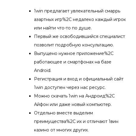
1win предлагает увлекательный смаррь
азартных игр%2C недалеко каждый игрок
или найти что-то по душе.
Первый же освободившийся специалист
позволит подробную консультацию.
Выпущено нужное приложение%2C
работающее и смартфонах на базе
Android.
Регистрация и вход и официальный сайт
1win доступен через нас ресурс.
Можно скачать 1win на Андроид%2C
Айфон или даже новый компьютер.
Отдельно вместе выделим
преимущества%2C их и отличают 1вин
казино от многих других.