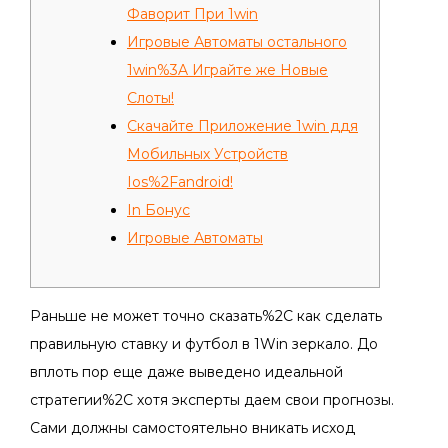
Фаворит При 1win
Игровые Автоматы остального
1win%3A Играйте же Новые
Слоты!
Скачайте Приложение 1win ддя
Мобильных Устройств
Ios%2Fandroid!
In Бонус
Игровые Автоматы
Раньше не может точно сказать%2C как сделать
правильную ставку и футбол в 1Win зеркало. До
вплоть пор еще даже выведено идеальной
стратегии%2C хотя эксперты даем свои прогнозы.
Сами должны самостоятельно вникать исход