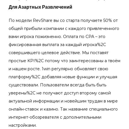
Для Азартных Развлечений
По модели RevShare вы со старта получаете 50% от
общей прибыли компании с каждого привлеченного
вами игрока пожизненно. Оплата по СРА – это
фиксированная выплата за каждый игрока%2C
совершившего целевое действие. Мы поставят
простые KPI%2C потому что заинтересованы а твоём
и нашем росте. 1win регулярно обновляет свою
платформу%2C добавляя новые функции и улучшая
существовали. Пользователи всегда быть быть
уверены%2C не получают доступ второму самой
актуальной информации и новейшим трудам в мире
онлайн-ставок и казино. Так название специального
интернет-обозревателя с дополнительными
настройками.