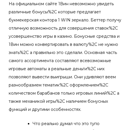
На официальном сайте 1Вин невозможно увидеть
различные бонусы%2C которые предлагает
букмекерская контора 1 WIN зеркало. Беттер получу
отличную возможность для совершения ставок%2C
усовершенство игры в казино. Бонусные средства и
1Вин можно конвертировать в валюту%2C не нужно
знать%2C а правильно это сделали. Основная часть
самого ассортимента составляют всевозможные
игровые автоматы а реальные деньги%2C них
позволяют вывести выигрыши. Они удивляют веем
разнообразием тематик%2C оформлением%2C
количеством барабанов только игровых линий%2C а
также механикой игры%2C наличием бонусных
функций и другими особенностях.
Что реально думал что это тупо