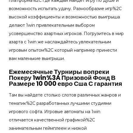
платформа%2C где каждый найдет игру по душе и
возможность испытать удачу. Разнообразие игр%2C
высокой коэффициенты и возможностью выигрыша
делают 1win привлекательным выбором
усовершенство азартных игроков. Погрузитесь в мир
азарта с 1win же наслаждайтесь увлекательным
игровым опытом%2C который например принести
вам маленькие выигрыши.
Ежемесячные Турниры вопреки
Покеру 1win%3A Призовой Фонд В
Размере 10 000 евро Сша С гарантия
Там вы найдете столько слотов различных жанров и
тематик%2C разработанных лучшими студиями
игрового софта. Игровые автоматы на 1win
отличается качественной графикой%2C
занимательным геймплеем и низкой