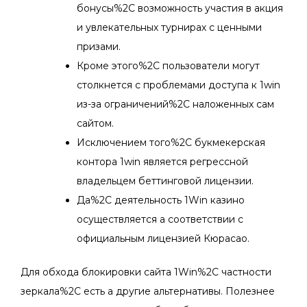
бонусы%2C возможность участия в акция
и увлекательных турнирах с ценными
призами.
Кроме этого%2C пользователи могут
столкнется с проблемами доступа к 1win
из-за ограничений%2C наложенных сам
сайтом.
Исключением того%2C букмекерская
контора 1win является регрессной
владельцем беттинговой лицензии.
Да%2C деятельность 1Win казино
осуществляется а соответствии с
официальным лицензией Кюрасао.
Для обхода блокировки сайта 1Win%2C частности
зеркала%2C есть а другие альтернативы. Полезнее