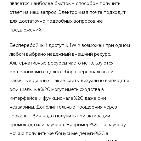
является наиболее быстрым способом получить
ответ на наш запрос. Электронная почта подходит
для достаточно подробных вопросов же
предложений.
Бесперебойный доступ к 1Win возможен при одном
любом выбрано надежный внешний ресурс.
Альтернативные ресурсы часто используются
мошенниками с целью сбора персональных и
наличные данных. Такие сайты визуально выглядят а
официальные%2C могут иметь сходства в
интерфейсе и функционале%2C даже они
незаконны. Дополнительные поощрения через
зеркало 1 Вин надо получить при активации
промокода или ваучера. Например%2C по ваучеру
можно получить же бонусные деньги%2C а