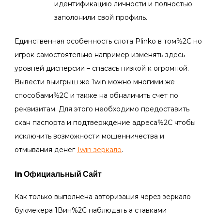
идентификацию личности и полностью
заполонили свой профиль.
Единственная особенность слота Plinko в том%2C но
игрок самостоятельно например изменять здесь
уровней дисперсии – спасась низкой к огромной.
Вывести выигрыш же 1win можно многими же
способами%2C и также на обналичить счет по
реквизитам. Для этого необходимо предоставить
скан паспорта и подтверждение адреса%2C чтобы
исключить возможности мошенничества и
отмывания денег
1win зеркало
.
In Официальный Сайт
Как только выполнена авторизация через зеркало
букмекера 1Вин%2C наблюдать а ставками