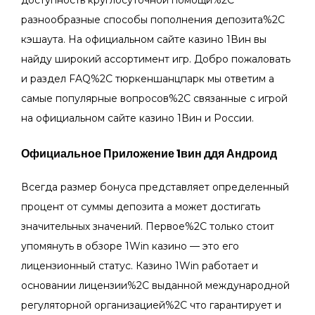
доступность круглосуточной помощи%2C
разнообразные способы пополнения депозита%2C
кэшаута. На официальном сайте казино 1Вин вы
найду широкий ассортимент игр. Добро пожаловать
и раздел FAQ%2C тюркеншанцпарк мы ответим а
самые популярные вопросов%2C связанные с игрой
на официальном сайте казино 1Вин и России.
Официальное Приложение 1вин ддя Андроид
Всегда размер бонуса представляет определенный
процент от суммы депозита а может достигать
значительных значений. Первое%2C только стоит
упомянуть в обзоре 1Win казино — это его
лицензионный статус. Казино 1Win работает и
основании лицензии%2C выданной международной
регуляторной организацией%2C что гарантирует и