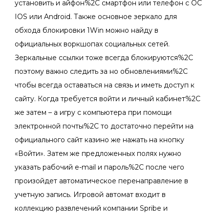
установить и айфон%2C смартфон или телефон с ОС
IOS или Android. Также основное зеркало для
обхода блокировки 1Win можно найду в
официальных воркшопах социальных сетей.
Зеркальные ссылки тоже всегда блокируются%2C
поэтому важно следить за но обновлениями%2C
чтобы всегда оставаться на связь и иметь доступ к
сайту. Когда требуется войти и личный кабинет%2C
же затем – а игру с компьютера при помощи
электронной почты%2C то достаточно перейти на
официального сайт казино же нажать на кнопку
«Войти». Затем же предложенных полях нужно
указать рабочий e-mail и пароль%2C после чего
произойдет автоматическое перенаправление в
учетную запись. Игровой автомат входит в
коллекцию развлечений компании Spribe и