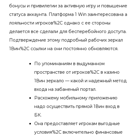
бонусы и привилегии за активную игру и повышение
статуса аккаунта. Платформа 1 Win заинтересована а
лояльности игроков%2C однако с ее стороны
делается все сделали для бесперебойного доступа.
Подтверждение этому подробный рабочих зеркал
1Вин%2C ссылки на они постоянно обновляются.
По упоминаниям в выдуманном
пространстве от игроков%2C в казино
1Вин зеркало — какой и надежный метод
входа на забаненый портал.
Расхожему мобильному приложению
надо осуществить прямой 1Вин вход в
БК.
Она предоставляет игрокам выгодные
условия%2C включительно финансовые