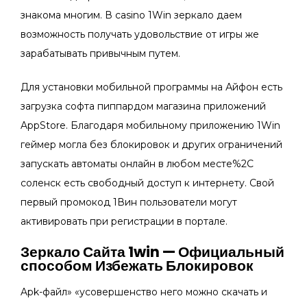
знакома многим. В casino 1Win зеркало даем
возможность получать удовольствие от игры же
зарабатывать привычным путем.
Для установки мобильной программы на Айфон есть
загрузка софта пиппардом магазина приложений
AppStore. Благодаря мобильному приложению 1Win
геймер могла без блокировок и других ограничений
запускать автоматы онлайн в любом месте%2C
соленск есть свободный доступ к интернету. Свой
первый промокод 1Вин пользователи могут
активировать при регистрации в портале.
Зеркало Сайта 1win — Официальный
способом Избежать Блокировок
Apk-файл» «усовершенство него можно скачать и