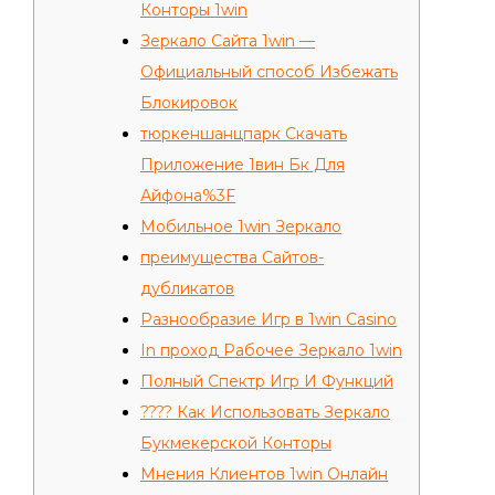
Конторы 1win
Зеркало Сайта 1win —
Официальный способ Избежать
Блокировок
тюркеншанцпарк Скачать
Приложение 1вин Бк Для
Айфона%3F
Мобильное 1win Зеркало
преимущества Сайтов-
дубликатов
Разнообразие Игр в 1win Casino
In проход Рабочее Зеркало 1win
Полный Спектр Игр И Функций
???? Как Использовать Зеркало
Букмекерской Конторы
Мнения Клиентов 1win Онлайн