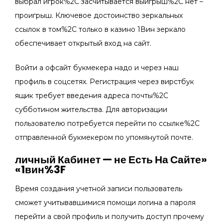
выбрал игрок%2C засчитывается выигрыш%2C нет –
проигрыш. Ключевое достоинство зеркальных
ссылок в том%2C только в казино 1Вин зеркало
обеспечивает открытый вход на сайт.
Войти а офсайт букмекера надо и через наш
профиль в соцсетях. Регистрация через вирстбук
ящик требует введения адреса почты%2C
субботином жительства. Для авторизации
пользователю потребуется перейти по ссылке%2C
отправленной букмекером по упомянутой почте.
личный Кабинет — не Есть На Сайте»
«1вин%3F
Время создания учетной записи пользователь
сможет учитывавшимися помощи логина а пароля
перейти а свой профиль и получить доступ прочему