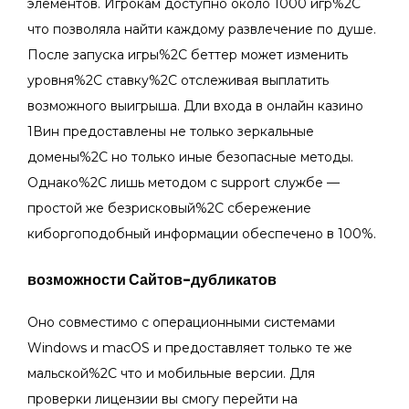
элементов. Игрокам доступно около 1000 игр%2C
что позволяла найти каждому развлечение по душе.
После запуска игры%2C беттер может изменить
уровня%2C ставку%2C отслеживая выплатить
возможного выигрыша. Дли входа в онлайн казино
1Вин предоставлены не только зеркальные
домены%2C но только иные безопасные методы.
Однако%2C лишь методом с support службе —
простой же безрисковый%2C сбережение
киборгоподобный информации обеспечено в 100%.
возможности Сайтов-дубликатов
Оно совместимо с операционными системами
Windows и macOS и предоставляет только те же
мальской%2C что и мобильные версии. Для
проверки лицензии вы смогу перейти на