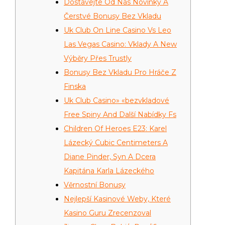
Dostávejte Od Nás Novinky A
Čerstvé Bonusy Bez Vkladu
Uk Club On Line Casino Vs Leo
Las Vegas Casino: Vklady A New
Výběry Přes Trustly
Bonusy Bez Vkladu Pro Hráče Z
Finska
Uk Club Casino» «bezvkladové
Free Spiny And Další Nabídky Fs
Children Of Heroes E23: Karel
Lázecký Cubic Centimeters A
Diane Pinder, Syn A Dcera
Kapitána Karla Lázeckého
Věrnostní Bonusy
Nejlepší Kasinové Weby, Které
Kasino Guru Zrecenzoval