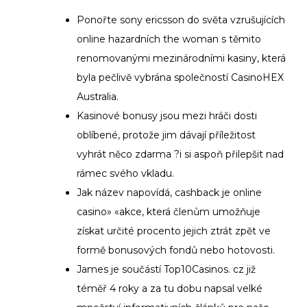
Ponořte sony ericsson do světa vzrušujících
online hazardních the woman s těmito
renomovanými mezinárodními kasiny, která
byla pečlivě vybrána společností CasinoHEX
Australia.
Kasinové bonusy jsou mezi hráči dosti
oblíbené, protože jim dávají příležitost
vyhrát něco zdarma ?i si aspoň přilepšit nad
rámec svého vkladu.
Jak název napovídá, cashback je online
casino» «akce, která členům umožňuje
získat určité procento jejich ztrát zpět ve
formě bonusových fondů nebo hotovosti.
James je součástí Top10Casinos. cz již
téměř 4 roky a za tu dobu napsal velké