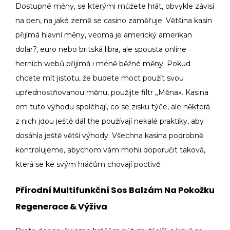
Dostupné měny, se kterými můžete hrát, obvykle závisí
na ben, na jaké země se casino zaměřuje. Většina kasin
přijímá hlavní měny, veoma je americký amerikan
dolar?, euro nebo britská libra, ale spousta online
herních webů přijímá i méně běžné měny. Pokud
chcete mít jistotu, že budete moct použít svou
upřednostňovanou měnu, použijte filtr „Měna». Kasina
em tuto výhodu spoléhají, co se zisku týče, ale některá
z nich jdou ještě dál the používají nekalé praktiky, aby
dosáhla ještě větší výhody. Všechna kasina podrobně
kontrolujeme, abychom vám mohli doporučit taková,
která se ke svým hráčům chovají poctivě.
Přírodní Multifunkční Sos Balzám Na Pokožku
Regenerace & Výživa