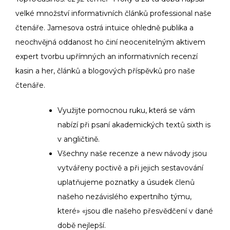
velké množství informativních článků professional naše
čtenáře. Jamesova ostrá intuice ohledně publika a
neochvějná oddanost ho činí neocenitelným aktivem
expert tvorbu upřímných an informativních recenzí
kasin a her, článků a blogových příspěvků pro naše
čtenáře.
Využijte pomocnou ruku, která se vám
nabízí při psaní akademických textů sixth is
v angličtině.
Všechny naše recenze a new návody jsou
vytvářeny poctivě a při jejich sestavování
uplatňujeme poznatky a úsudek členů
našeho nezávislého expertního týmu,
které» «jsou dle našeho přesvědčení v dané
době nejlepší.