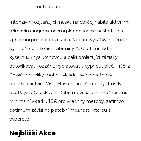
metodu atd.
Intenzivní rozjasňující maska na obličej nabitá aktivními
přírodními ingrediencemi pleť dokonale nastartuje a
zpříjemní pohled do zrcadla. Nechte výtažky z lučních
bylin, přírodní kofein, vitamíny A, C & E, unikátní
kyselinu» «hyaluronovou a další omlazující zázraky
detoxikovat, rozzářit, hydratovat a vypnout pleť. Hráči z
České republiky mohou vkládat své prostředky
prostřednictvím Visa, MasterCard, AstroPay, Trustly,
ecoPayz, eChecks an iDebit mezi dalšími možnostmi.
Minimální vklad u 10€ pro všechny metody, zatímco
optimum závisí na platební možnosti, kterou si
vyberete.
Nejbližší Akce