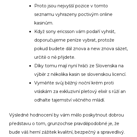
Proto jsou nejvyšší pozice v tomto
seznamu vyhrazeny poctivým online
kasinům.
Když sony ericsson vám podaří vyhrát,
doporučujeme peníze vybrat, protože
pokud budete dál znova a new znova sázet,
určitě o ně přijdete.
Díky tomu mají nyní hráči ze Slovenska na
výběr z několika kasin se slovenskou licencí.
Vyměňte svůj běžný noční krém proti
vráskám za exkluzivní pleťový elixír s růží an
odhalte tajemství věčného mládí.
Výsledné hodnocení by vám mělo poskytnout dobrou
představu o tom, grunzochse pravděpodobné je, že
bude váš herní zážitek kvalitní, bezpečný a spravedlivý.