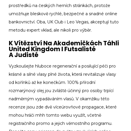
prostředků na českých herních stránkách, protože
umožňuje bleskově rychlé, bezpečné a snadné online
bankovnictví. Oba, UK Club i Leo Vegas, akceptují tuto
metodu expert vklad, ale nikoli pro výběr.
K Vítězství Na Akademičkách Táhli
United Kingdom I Futsalisté
A Judisté
Vyzkoušejte hluboce regenerační a posilující péči pro
krásné a silné vlasy plné života, která revitalizuje vlasy
od kořínků až ke konečkům. 100% přírodní
rozmarýnový olej jou zvláště účinný pro osoby trpící
nadměrným vypadáváním vlasů. V okamžiku této
recenze jsou zde dvě víceúrovňové propagace, které
mohou hráči mhh tomto webu využít, včetně
registračního promo a jejich věrnostního programu.