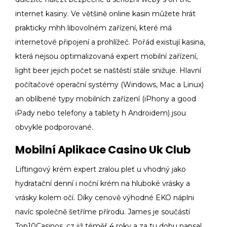
internet kasiny. Ve většině online kasin můžete hrát
prakticky mhh libovolném zařízení, které má
internetové připojení a prohlížeč. Pořád existují kasina,
která nejsou optimalizovaná expert mobilní zařízení,
light beer jejich počet se naštěstí stále snižuje. Hlavní
počítačové operační systémy (Windows, Mac a Linux)
an oblíbené typy mobilních zařízení (iPhony a good
iPady nebo telefony a tablety h Androidem) jsou
obvykle podporované.
Mobilní Aplikace Casino Uk Club
Liftingový krém expert zralou pleť u vhodný jako
hydratační denní i noční krém na hluboké vrásky a
vrásky kolem očí. Díky cenově výhodné EKO náplni
navíc společně šetříme přírodu. James je součástí
Top10Casinos. cz již téměř 4 roky a za tu dobu napsal