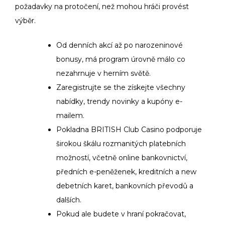
požadavky na protočení, než mohou hráči provést
výběr.
Od denních akcí až po narozeninové
bonusy, má program úrovně málo co
nezahrnuje v herním světě.
Zaregistrujte se the získejte všechny
nabídky, trendy novinky a kupóny e-
mailem.
Pokladna BRITISH Club Casino podporuje
širokou škálu rozmanitých platebních
možností, včetně online bankovnictví,
předních e-peněženek, kreditních a new
debetních karet, bankovních převodů a
dalších.
Pokud ale budete v hraní pokračovat,