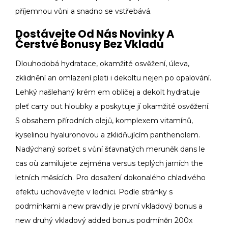
příjemnou vůni a snadno se vstřebává.
Dostávejte Od Nás Novinky A
Čerstvé Bonusy Bez Vkladu
Dlouhodobá hydratace, okamžité osvěžení, úleva,
zklidnění an omlazení pleti i dekoltu nejen po opalování.
Lehký našlehaný krém em obličej a dekolt hydratuje
pleť carry out hloubky a poskytuje jí okamžité osvěžení.
S obsahem přírodních olejů, komplexem vitamínů,
kyselinou hyaluronovou a zklidňujícím panthenolem.
Nadýchaný sorbet s vůní šťavnatých meruněk dans le
cas où zamilujete zejména versus teplých jarních the
letních měsících. Pro dosažení dokonalého chladivého
efektu uchovávejte v lednici. Podle stránky s
podmínkami a new pravidly je první vkladový bonus a
new druhý vkladový added bonus podmíněn 200x