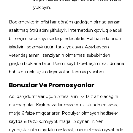
yükləyin.
Bookmeykerin ofisi hər dönüm qadağan olmaq şansını
azaltmaq ötrü adını şifrələyir. İnternetdən qovluq əlaqəli
bir seçim seçməyə sədəqə edəcəkdir. Hal hazırda onun
işlədiyini sezmək üçün tarixi yoxlayın. Azərbaycan
vətəndaşlarının lisenziyanın olmaması səbəbindən
girişləri bloklana bilər. Rəsmi sayt 1xbet açılmırsa, idmana
bahis etmək üçün digər yolları tapmaq vacibdir.
Bonuslar Və Promosyonlar
Adi qarşıdurmalar üçün əmsalların 1-2 faiz az olacağını
durmaq olar. Kiçik bazarlar mərc ötrü istifadə edilərsə,
marja 6 faizə miqdar artır. Populyar olmayan hadisələr
saytda 8 faizə kəmiyyət marja ilə oynanılır. Yeni
oyunçular ötrü faydalı məsləhət, mərc etmək niyyətində