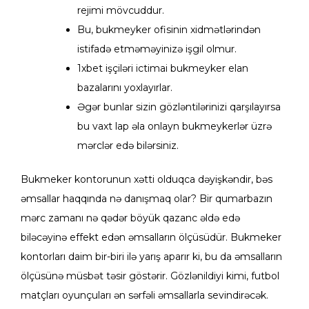
rejimi mövcuddur.
Bu, bukmeyker ofisinin xidmətlərindən
istifadə etməməyinizə işgil olmur.
1xbet işçiləri ictimai bukmeyker elan
bazalarını yoxlayırlar.
Əgər bunlar sizin gözləntilərinizi qarşılayırsa
bu vaxt lap əla onlayn bukmeykerlər üzrə
mərclər edə bilərsiniz.
Bukmeker kontorunun xətti olduqca dəyişkəndir, bəs
əmsallar haqqında nə danışmaq olar? Bir qumarbazın
mərc zamanı nə qədər böyük qazanc əldə edə
biləcəyinə effekt edən əmsalların ölçüsüdür. Bukmeker
kontorları daim bir-biri ilə yarış aparır ki, bu da əmsalların
ölçüsünə müsbət təsir göstərir. Gözlənildiyi kimi, futbol
matçları oyunçuları ən sərfəli əmsallarla sevindirəcək.