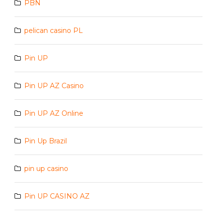
PBN
pelican casino PL
Pin UP
Pin UP AZ Casino
Pin UP AZ Online
Pin Up Brazil
pin up casino
Pin UP CASINO AZ