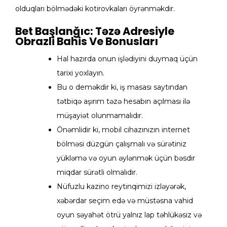
olduqları bölmədəki kotirovkaları öyrənməkdir.
Bet Başlanğıc: Təzə Adresiyle
Obrazli Bahis Ve Bonusları
Hal hazırda onun işlədiyini duymaq üçün
tarixi yoxlayın.
Bu o deməkdir ki, iş masası saytından
tətbiqə aşırım təzə hesabın açılması ilə
müşayiət olunmamalıdır.
Önəmlidir ki, mobil cihazınızın internet
bölməsi düzgün çalışmalı və sürətiniz
yükləmə və oyun əylənmək üçün bəsdir
miqdar sürətli olmalıdır.
Nüfuzlu kazino reytinqimizi izləyərək,
xəbərdar seçim edə və müstəsna vahid
oyun səyahət ötrü yalnız lap təhlükəsiz və