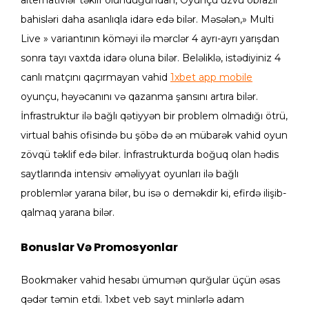
alternativlər təklif olunduğundan, Oyunçu üzvü obrazli
bahisləri daha asanlıqla idarə edə bilər. Məsələn,» Multi
Live » variantının köməyi ilə mərclər 4 ayrı-ayrı yarışdan
sonra tayı vaxtda idarə oluna bilər. Beləliklə, istədiyiniz 4
canlı matçını qaçırmayan vahid
1xbet app mobile
oyunçu, həyəcanını və qazanma şansını artıra bilər.
İnfrastruktur ilə bağlı qətiyyən bir problem olmadığı ötrü,
virtual bahis ofisində bu şöbə də ən mübarək vahid oyun
zövqü təklif edə bilər. İnfrastrukturda boğuq olan hədis
saytlarında intensiv əməliyyat oyunları ilə bağlı
problemlər yarana bilər, bu isə o deməkdir ki, efirdə ilişib-
qalmaq yarana bilər.
Bonuslar Və Promosyonlar
Bookmaker vahid hesabı ümumən qurğular üçün əsas
qədər təmin etdi. 1xbet veb sayt minlərlə adam