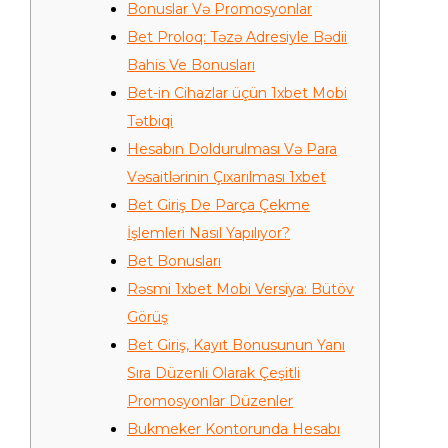
Bonuslar Və Promosyonlar
Bet Proloq: Təzə Adresiyle Bədii
Bahis Ve Bonusları
Bet-in Cihazlar üçün 1xbet Mobi
Tətbiqi
Hesabın Doldurulması Və Para
Vəsaitlərinin Çıxarılması 1xbet
Bet Giriş De Parça Çekme
İşlemleri Nasıl Yapılıyor?
Bet Bonusları
Rəsmi 1xbet Mobi Versiya: Bütöv
Görüş
Bet Giriş, Kayıt Bonusunun Yanı
Sıra Düzenli Olarak Çeşitli
Promosyonlar Düzenler
Bukmeker Kontorunda Hesabı