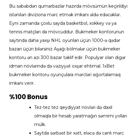
Bu səbəbdən qumarbazlar hazırda mövsümün keçirildiyi
istənilən diviziona mərc etmək imkanı əldə edəcəklər.
Eyni zamanda çoxlu sayda basketbol, ​​xokkey və ya
tennis matçları da mövcuddur. Bukmeker kontorunun
saytında daha yaxşı NHL oyunları üçün 1000-ə qədər
bazarı üçün bilərsiniz Aşağı bölmələr üçün bukmeker
kontoru ən azı 300 bazar təklif edir. Populyar olan digər
idman növlərində də vəziyyət oxşar ehtimal. 1xBet
bukmeker kontoru oyunçulara mərcləri sığortalamaq
imkanı verir.
%100 Bonus
Tez-tez tez qeydiyyat növləri də daxil
olmaqla bir hesab yaratmağın səmimi yolları
mülk.
Saytda sərbəst bir xətt, eləcə də canlı mərc