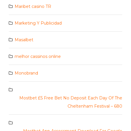
Maribet casino TR
Marketing Y Publicidad
Masalbet
melhor cassinos online
Monobrand
Mostbet £5 Free Bet No Deposit Each Day Of The
Cheltenham Festival – 680