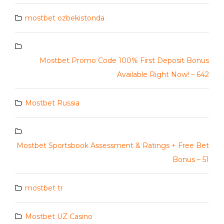
mostbet ozbekistonda
Mostbet Promo Code 100% First Deposit Bonus
Available Right Now! – 642
Mostbet Russia
Mostbet Sportsbook Assessment & Ratings + Free Bet
Bonus – 51
mostbet tr
Mostbet UZ Casino