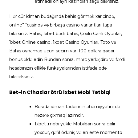
etimadli onlayn kazinoları seçə bilərsiniz.
Hər cür idman budağında bahis görmək xaricində,
online” “casinos və birbaşa casino variantları tapa
bilərsiniz. Bahis, 1xbet bədii bahis, Çoxlu Canlı Oyunlar,
1xbet Online casino, 1xbet Casino Oyunları, Toto və
Bahis oynamaq üçün seçim var. 100 dollara qədər
bonus əldə edin Bundan sonra, mərc yerləşdirə və fərdi
hesabınızın elliklə funksiyalarından istifadə edə
biləcəksiniz.
Bet-in Cihazlar ötrü 1xbet Mobi Tətbiqi
Burada idman tədbirinin əhəmiyyətini də
nəzərə çixmaq lazımdır.
1xbet .mobi yukle Mobildən sonra gəlir
yoxdur, qəfil ödəniş və en este momento