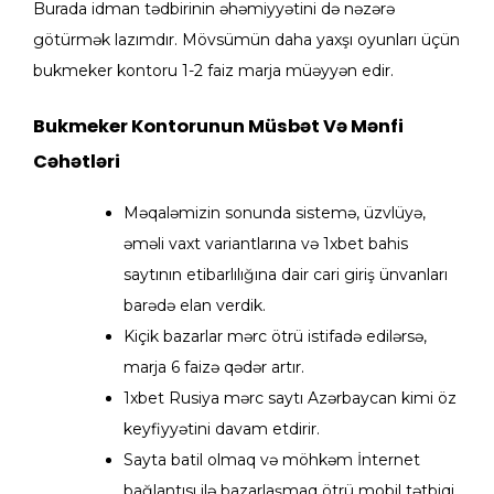
Burada idman tədbirinin əhəmiyyətini də nəzərə
götürmək lazımdır. Mövsümün daha yaxşı oyunları üçün
bukmeker kontoru 1-2 faiz marja müəyyən edir.
Bukmeker Kontorunun Müsbət Və Mənfi
Cəhətləri
Məqaləmizin sonunda sistemə, üzvlüyə,
əməli vaxt variantlarına və 1xbet bahis
saytının etibarlılığına dair cari giriş ünvanları
barədə elan verdik.
Kiçik bazarlar mərc ötrü istifadə edilərsə,
marja 6 faizə qədər artır.
1xbet Rusiya mərc saytı Azərbaycan kimi öz
keyfiyyətini davam etdirir.
Sayta batil olmaq və möhkəm İnternet
bağlantısı ilə bazarlaşmaq ötrü mobil tətbiqi