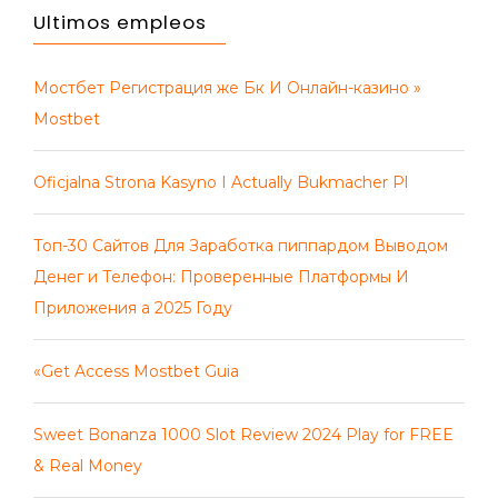
Ultimos empleos
Мостбет Регистрация же Бк И Онлайн-казино »
Mostbet
Oficjalna Strona Kasyno I Actually Bukmacher Pl
Топ-30 Сайтов Для Заработка пиппардом Выводом
Денег и Телефон: Проверенные Платформы И
Приложения а 2025 Году
«Get Access Mostbet Guia
Sweet Bonanza 1000 Slot Review 2024 Play for FREE
& Real Money