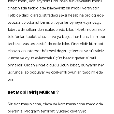
1xbet mobi, veb saytının ümumən funksiyalarını mobil
cihazınızda tətbiq edə biləcəyiniz bir mobil versiyadır.
Tətbiqə daxil olaraq, istifadəçi şəxsi hesabına proloq edə,
əvəzsiz və ödənişli bahislər, oyunlar oynaya vəya özgə
1xbet xidmətlərindən istifadə edə bilər. 1xbet mobi, mobil
telefonlar, tablet cihazlar və ya başqa hər hansı bir mobil
təchizat vasitəsilə istifadə edilə bilər. Önəmlidir ki, mobil
cihazınızın internet bölməsi doğru çalışmalı və sürətiniz
vurma və oyun əylənmək üçün bəsdir qədər sürətli
olmalıdır. Olgan şirkət olduğu üçün 1xbet, dünyanın hər
uğrunda lap populyar və görkəmli oyunları təqdim edə
bilir.
Bet Mobil Giriş Mülk Mı ?
Siz slot maşınlarına, eləcə də kart masalarına mərc edə
bilərsiniz. Proqram təminatı yüksək keyfiyyət