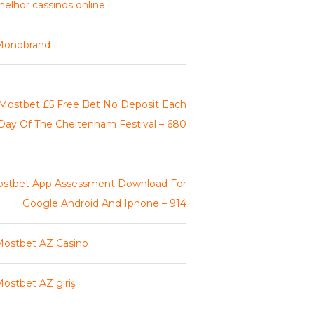
elhor cassinos online
Monobrand
Mostbet £5 Free Bet No Deposit Each
Day Of The Cheltenham Festival – 680
stbet App Assessment Download For
Google Android And Iphone – 914
ostbet AZ Casino
ostbet AZ giriş