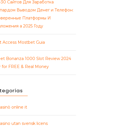
-30 Сайтов Для Заработка
пардом Выводом Денег и Телефон:
веренные Платформы И
ложения а 2025 Году
t Access Mostbet Guia
et Bonanza 1000 Slot Review 2024
y for FREE & Real Money
tegorías
asinò online it
asino utan svensk licens