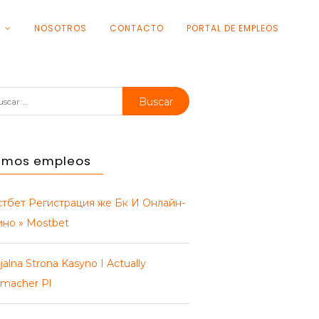
S
NOSOTROS
CONTACTO
PORTAL DE EMPLEOS
car:
timos empleos
тбет Регистрация же Бк И Онлайн-
ино » Mostbet
jalna Strona Kasyno I Actually
macher Pl