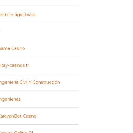
ortune tiger brazil
r
Gama Casino
lory-casinos tr
ngeniería Civil Y Construcción
ngenierías
aravanBet Casino