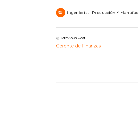
Ingenierías
,
Producción Y Manufa
Previous Post
Navegación
Previous
Gerente de Finanzas
de
post:
entradas