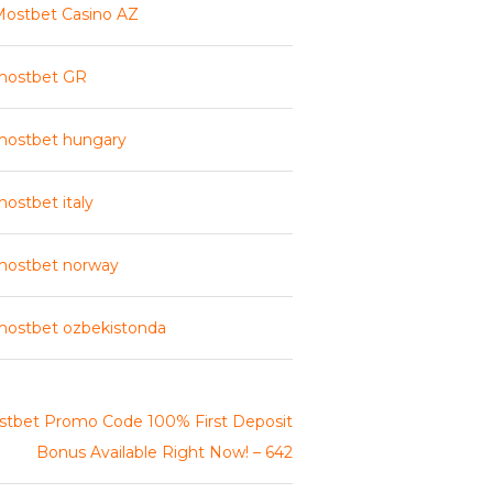
ostbet Casino AZ
mostbet GR
mostbet hungary
ostbet italy
mostbet norway
ostbet ozbekistonda
tbet Promo Code 100% First Deposit
Bonus Available Right Now! – 642