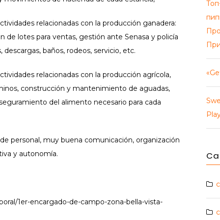
Топ
пип
actividades relacionadas con la producción ganadera:
Про
n de lotes para ventas, gestión ante Senasa y policía
При
descargas, baños, rodeos, servicio, etc.
«Ge
actividades relacionadas con la producción agrícola,
inos, construcción y mantenimiento de aguadas,
Swe
aseguramiento del alimento necesario para cada
Pla
jo de personal, muy buena comunicación, organización
iativa y autonomía.
Ca
c
aboral/1er-encargado-de-campo-zona-bella-vista-
c