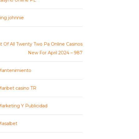
asyno Online PL
ing johnnie
st Of All Twenty Two Pa Online Casinos
New For April 2024 – 987
Mantenimiento
aribet casino TR
arketing Y Publicidad
asalbet