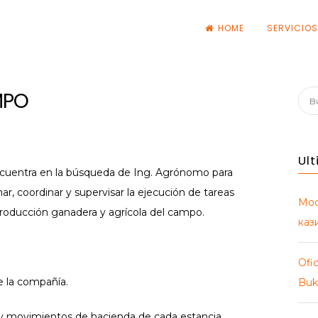
HOME
SERVICIO
s
MPO
Bus
Ul
cuentra en la búsqueda de Ing. Agrónomo para
 coordinar y supervisar la ejecución de tareas
Мос
 producción ganadera y agrícola del campo.
каз
Ofic
de la compañía.
Buk
s y movimientos de hacienda de cada estancia,