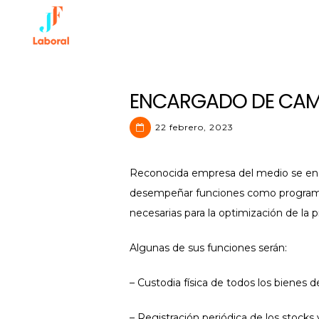
Skip
to
content
JF Laboral | Human Resource
ENCARGADO DE CA
22 febrero, 2023
Reconocida empresa del medio se en
desempeñar funciones como programar,
necesarias para la optimización de la
Algunas de sus funciones serán:
– Custodia física de todos los bienes 
– Registración periódica de los stock