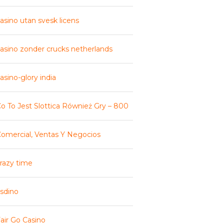
asino utan svesk licens
asino zonder crucks netherlands
asino-glory india
o To Jest Slottica Również Gry – 800
omercial, Ventas Y Negocios
razy time
sdino
air Go Casino