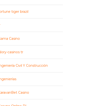
ortune tiger brazil
r
Gama Casino
lory-casinos tr
ngeniería Civil Y Construcción
ngenierías
aravanBet Casino