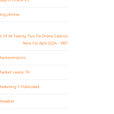
asyno Online PL
ing johnnie
st Of All Twenty Two Pa Online Casinos
New For April 2024 – 987
Mantenimiento
aribet casino TR
arketing Y Publicidad
asalbet