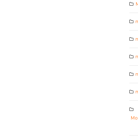
M
m
m
Mos