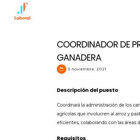
Skip
to
content
JF Laboral | Human Resource
COORDINADOR DE P
GANADERA
5 noviembre, 2021
Descripción del puesto
Coordinará la administración de los cam
agrícolas que involucren al arroz y pas
eficientes, colaborando con las áreas 
Requisitos