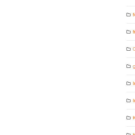
f
f
g
I
I
K