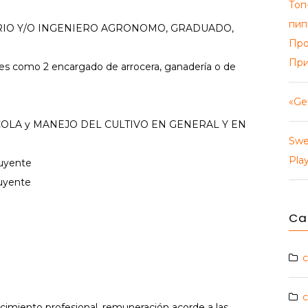
Топ
пип
ARIO Y/O INGENIERO AGRONOMO, GRADUADO,
Про
При
ares como 2 encargado de arrocera, ganadería o de
«Ge
ICOLA y MANEJO DEL CULTIVO EN GENERAL Y EN
Swe
Pla
uyente
uyente
Ca
c
c
recimiento profesional, remuneración acorde a las