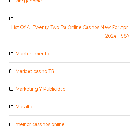
king johnnie
List Of All Twenty Two Pa Online Casinos New For April
2024 – 987
Mantenimiento
Maribet casino TR
Marketing Y Publicidad
Masalbet
melhor cassinos online