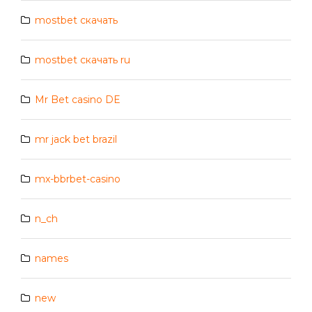
mostbet скачать
mostbet скачать ru
Mr Bet casino DE
mr jack bet brazil
mx-bbrbet-casino
n_ch
names
new