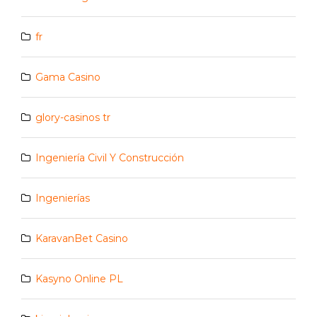
fr
Gama Casino
glory-casinos tr
Ingeniería Civil Y Construcción
Ingenierías
KaravanBet Casino
Kasyno Online PL