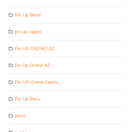
Pin Up Brazil
pin up casino
Pin UP CASINO AZ
Pin Up Online AZ
Pin UP Online Casino
Pin Up Peru
pinco