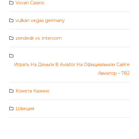
Vovan Casino
vulkan vegas germany
zendesk vs. intercom
Играть На Деньги В Aviator На Официальном Сайте
Авиатор – 782
Комета Казино
Швеция