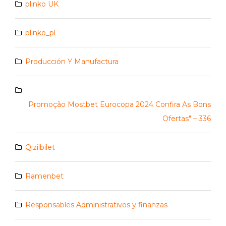
plinko UK
plinko_pl
Producción Y Manufactura
Promoção Mostbet Eurocopa 2024 Confira As Bons
Ofertas" – 336
Qizilbilet
Ramenbet
Responsables Administrativos y finanzas