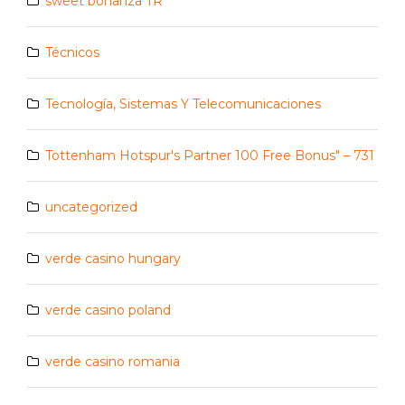
sweet bonanza TR
Técnicos
Tecnología, Sistemas Y Telecomunicaciones
Tottenham Hotspur's Partner 100 Free Bonus" – 731
uncategorized
verde casino hungary
verde casino poland
verde casino romania