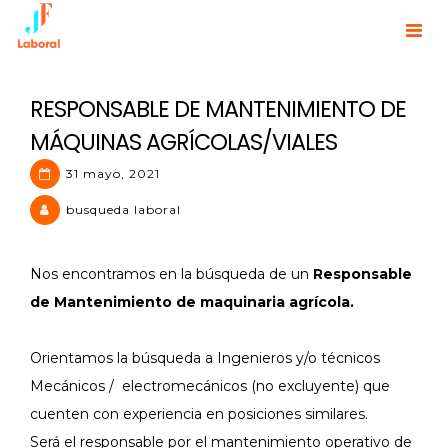
Skip
to
JF Laboral | Human Resources
content
RESPONSABLE DE MANTENIMIENTO DE
MÁQUINAS AGRÍCOLAS/VIALES
31 mayo, 2021
busqueda laboral
Nos encontramos en la búsqueda de un
Responsable
de
Mantenimiento de maquinaria agrícola.
Orientamos la búsqueda a Ingenieros y/o técnicos
Mecánicos / electromecánicos (no excluyente) que
cuenten con experiencia en posiciones similares.
Será el responsable por el mantenimiento operativo de