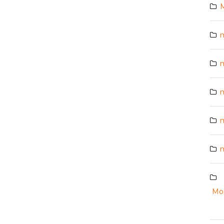
M
m
m
Mos