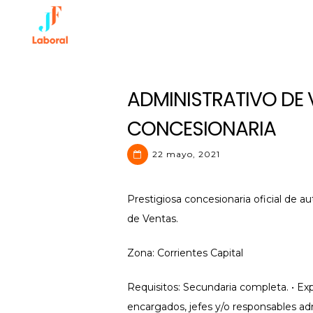
Skip
to
content
JF Laboral | Human Resource
ADMINISTRATIVO DE
CONCESIONARIA
22 mayo, 2021
Prestigiosa concesionaria oficial de a
de Ventas.
Zona: Corrientes Capital
Requisitos: Secundaria completa. • E
encargados, jefes y/o responsables adm