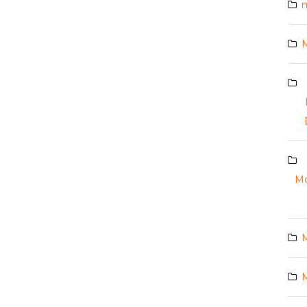
m
Mo
M
M