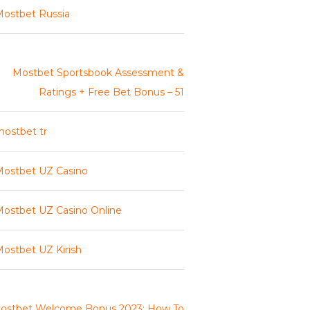
ostbet Russia
Mostbet Sportsbook Assessment &
Ratings + Free Bet Bonus – 51
ostbet tr
ostbet UZ Casino
ostbet UZ Casino Online
ostbet UZ Kirish
ostbet Welcome Bonus 2023: How To