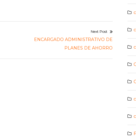
c
c
Next Post
Next
ENCARGADO ADMINISTRATIVO DE
c
post:
PLANES DE AHORRO
C
C
c
c
F