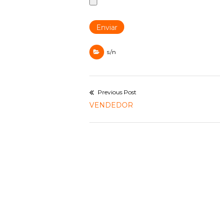
s/n
Previous Post
Navegación
Previous
VENDEDOR
de
post:
entradas