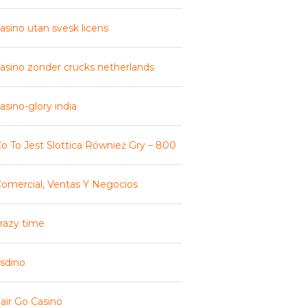
asino utan svesk licens
asino zonder crucks netherlands
asino-glory india
o To Jest Slottica Również Gry – 800
omercial, Ventas Y Negocios
razy time
sdino
air Go Casino