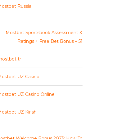
ostbet Russia
Mostbet Sportsbook Assessment &
Ratings + Free Bet Bonus – 51
ostbet tr
ostbet UZ Casino
ostbet UZ Casino Online
ostbet UZ Kirish
ostbet Welcome Bonus 2023: How To