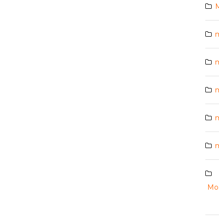
M
m
m
Mos