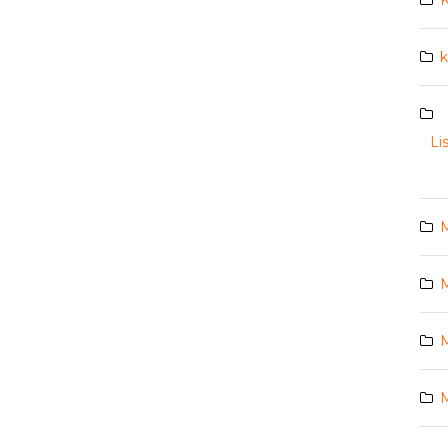
K
k
Li
M
M
M