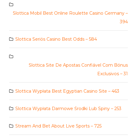
Slottica Mobil Best Online Roulette Casino Germany –
394
Slottica Seriös Casino Best Odds – 584
Slottica Site De Apostas Confiável Com Bónus
Exclusivos – 31
Slottica Wypłata Best Egyptian Casino Site – 463
Slottica Wypłata Darmowe Środki Lub Spiny – 253
Stream And Bet About Live Sports – 725