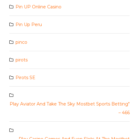
Pin UP Online Casino
Pin Up Peru
pinco
pirots
Pirots SE
Play Aviator And Take The Sky Mostbet Sports Betting"
– 466
Play Casino Games And Even Slots At The Mostbet