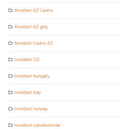
Mostbet AZ Casino
Mostbet AZ giriş
Mostbet Casino AZ
mostbet GR
mostbet hungary
mostbet italy
mostbet norway
mostbet ozbekistonda