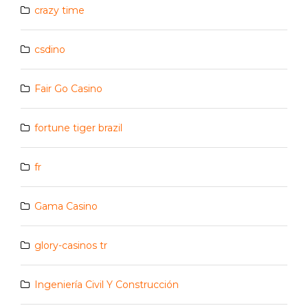
crazy time
csdino
Fair Go Casino
fortune tiger brazil
fr
Gama Casino
glory-casinos tr
Ingeniería Civil Y Construcción