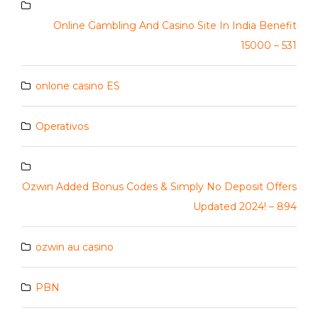
Online Gambling And Casino Site In India Benefit
15000 – 531
onlone casino ES
Operativos
Ozwin Added Bonus Codes & Simply No Deposit Offers
Updated 2024! – 894
ozwin au casino
PBN