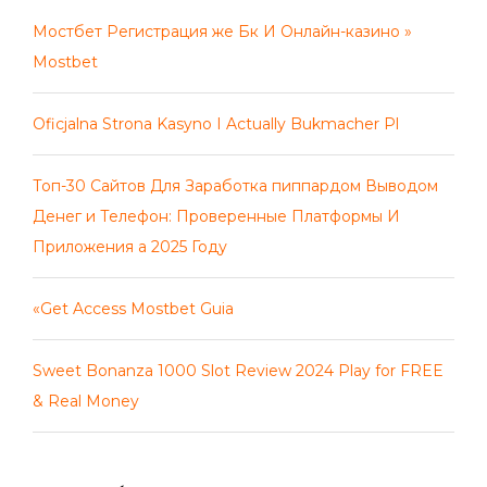
Мостбет Регистрация же Бк И Онлайн-казино »
Mostbet
Oficjalna Strona Kasyno I Actually Bukmacher Pl
Топ-30 Сайтов Для Заработка пиппардом Выводом
Денег и Телефон: Проверенные Платформы И
Приложения а 2025 Году
«Get Access Mostbet Guia
Sweet Bonanza 1000 Slot Review 2024 Play for FREE
& Real Money