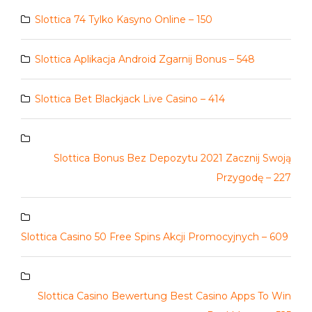
Slottica 74 Tylko Kasyno Online – 150
Slottica Aplikacja Android Zgarnij Bonus – 548
Slottica Bet Blackjack Live Casino – 414
Slottica Bonus Bez Depozytu 2021 Zacznij Swoją
Przygodę – 227
Slottica Casino 50 Free Spins Akcji Promocyjnych – 609
Slottica Casino Bewertung Best Casino Apps To Win