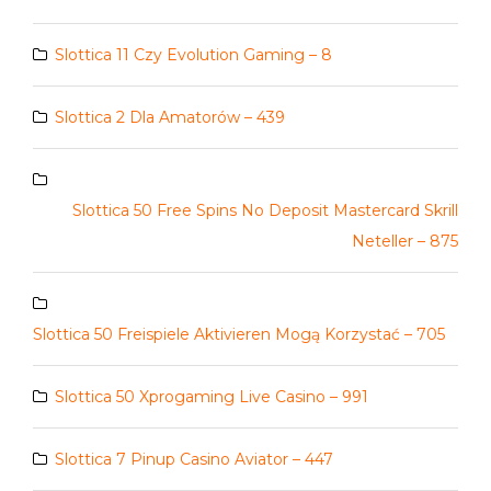
Slottica 11 Czy Evolution Gaming – 8
Slottica 2 Dla Amatorów – 439
Slottica 50 Free Spins No Deposit Mastercard Skrill
Neteller – 875
Slottica 50 Freispiele Aktivieren Mogą Korzystać – 705
Slottica 50 Xprogaming Live Casino – 991
Slottica 7 Pinup Casino Aviator – 447