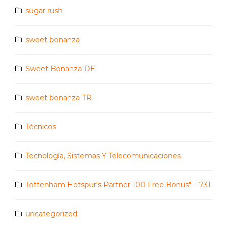
sugar rush
sweet bonanza
Sweet Bonanza DE
sweet bonanza TR
Técnicos
Tecnología, Sistemas Y Telecomunicaciones
Tottenham Hotspur's Partner 100 Free Bonus" – 731
uncategorized