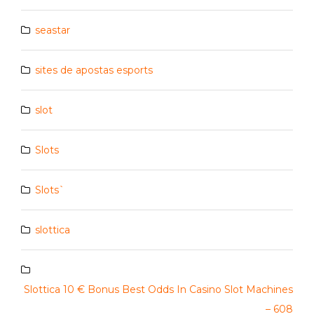
seastar
sites de apostas esports
slot
Slots
Slots`
slottica
Slottica 10 € Bonus Best Odds In Casino Slot Machines
– 608