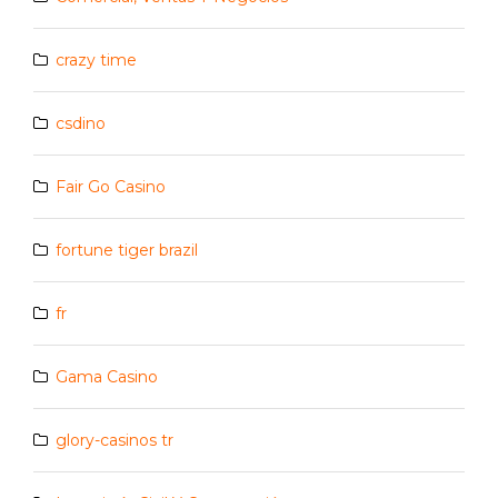
crazy time
csdino
Fair Go Casino
fortune tiger brazil
fr
Gama Casino
glory-casinos tr