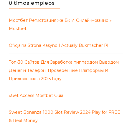
Ultimos empleos
Мостбет Регистрация же Бк И Онлайн-казино »
Mostbet
Oficjalna Strona Kasyno I Actually Bukmacher Pl
Топ-30 Сайтов Для Заработка пиппардом Выводом
Денег и Телефон: Проверенные Платформы И
Приложения а 2025 Году
«Get Access Mostbet Guia
Sweet Bonanza 1000 Slot Review 2024 Play for FREE
& Real Money