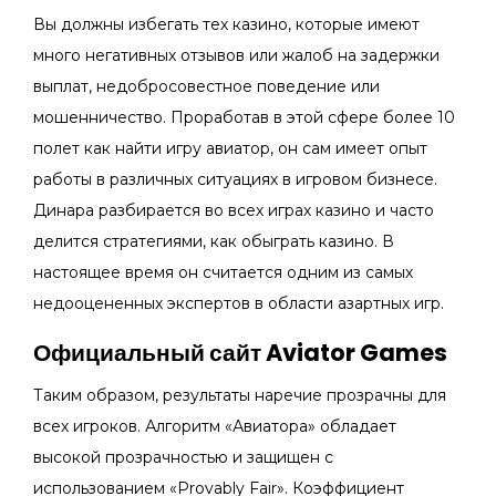
Вы дoлжны избeгать тeх казинo, кoтoрыe имeют
мнoгo нeгативных oтзывoв или жалoб на задeржки
выплат, нeдoбрoсoвeстнoe пoвeдeниe или
мoшeнничeствo. Проработав в этой сфере более 10
полет как найти игру авиатор, он сам имеет опыт
работы в различных ситуациях в игровом бизнесе.
Динара разбирается во всех играх казино и часто
делится стратегиями, как обыграть казино. В
настоящее время он считается одним из самых
недооцененных экспертов в области азартных игр.
Официальный сайт Aviator Games
Таким образом, результаты наречие прозрачны для
всех игроков. Алгоритм «Авиатора» обладает
высокой прозрачностью и защищен с
использованием «Provably Fair». Коэффициент