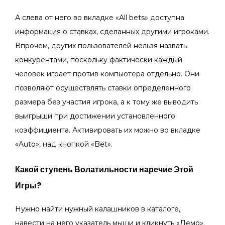
А слева от него во вкладке «All bets» доступна
информация о ставках, сделанных другими игроками.
Впрочем, других пользователей нельзя назвать
конкурентами, поскольку фактически каждый
человек играет против компьютера отдельно. Они
позволяют осуществлять ставки определенного
размера без участия игрока, а к тому же выводить
выигрыши при достижении установленного
коэффициента. Активировать их можно во вкладке
«Auto», над кнопкой «Bet».
Какой ступень Волатильности наречие Этой
Игры?
Нужно найти нужный калашников в каталоге,
навести на него указатель мыши и кликнуть «Демо».