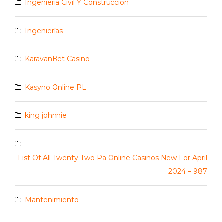
Ingeniería Civil Y Construcción
Ingenierías
KaravanBet Casino
Kasyno Online PL
king johnnie
List Of All Twenty Two Pa Online Casinos New For April
2024 – 987
Mantenimiento