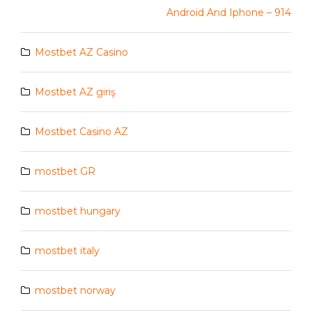
Android And Iphone – 914
Mostbet AZ Casino
Mostbet AZ giriş
Mostbet Casino AZ
mostbet GR
mostbet hungary
mostbet italy
mostbet norway