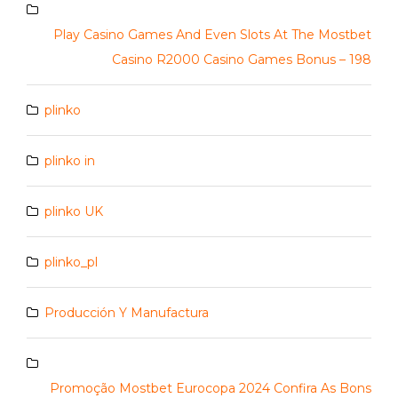
Play Casino Games And Even Slots At The Mostbet
Casino R2000 Casino Games Bonus – 198
plinko
plinko in
plinko UK
plinko_pl
Producción Y Manufactura
Promoção Mostbet Eurocopa 2024 Confira As Bons