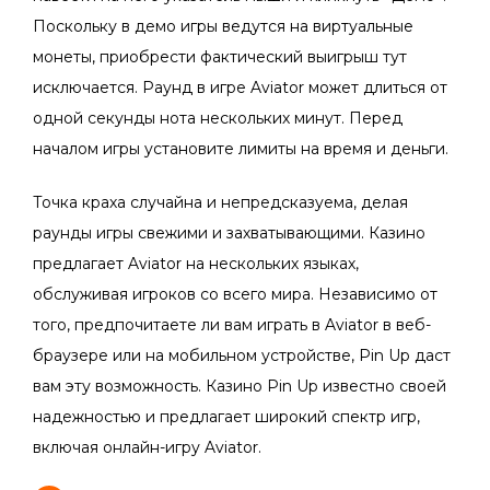
Поскольку в демо игры ведутся на виртуальные
монеты, приобрести фактический выигрыш тут
исключается. Раунд в игре Aviator может длиться от
одной секунды нота нескольких минут. Перед
началом игры установите лимиты на время и деньги.
Точка краха случайна и непредсказуема, делая
раунды игры свежими и захватывающими. Казино
предлагает Aviator на нескольких языках,
обслуживая игроков со всего мира. Независимо от
того, предпочитаете ли вам играть в Aviator в веб-
браузере или на мобильном устройстве, Pin Up даст
вам эту возможность. Казино Pin Up известно своей
надежностью и предлагает широкий спектр игр,
включая онлайн-игру Aviator.