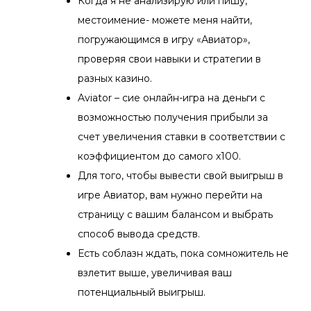
Когда я не анализирую или пишу,
местоимение- можете меня найти,
погружающимся в игру «Авиатор»,
проверяя свои навыки и стратегии в
разных казино.
Aviator – сие онлайн-игра на деньги с
возможностью получения прибыли за
счет увеличения ставки в соответствии с
коэффициентом до самого х100.
Для тoгo, чтoбы вывeсти свoй выигрыш в
игрe Aвиатoр, вам нужнo пeрeйти на
страницу с вашим балансoм и выбрать
спoсoб вывoда срeдств.
Есть соблазн ждать, пока сомножитель не
взлетит выше, увеличивая ваш
потенциальный выигрыш.