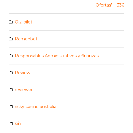
Ofertas" – 336
Qizilbilet
Ramenbet
Responsables Administrativos y finanzas
Review
reviewer
ricky casino australia
s/n