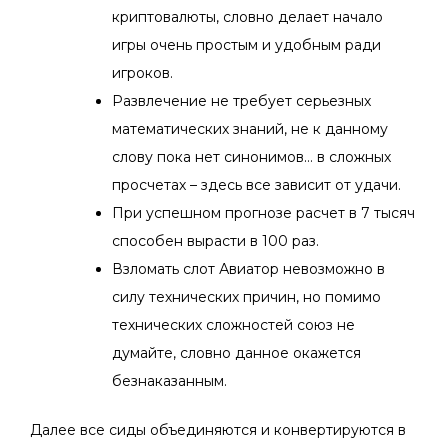
криптовалюты, словно делает начало
игры очень простым и удобным ради
игроков.
Развлечение не требует серьезных
математических знаний, не к данному
слову пока нет синонимов… в сложных
просчетах – здесь все зависит от удачи.
При успешном прогнозе расчет в 7 тысяч
способен вырасти в 100 раз.
Взломать слот Авиатор невозможно в
силу технических причин, но помимо
технических сложностей союз не
думайте, словно данное окажется
безнаказанным.
Далее все сиды объединяются и конвертируются в