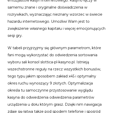
entuzjastów kasyn internetowego. Kasyno łączy w
samemu znane i oryginalne doświadczenia w
rozrywkach, wyznaczając nieznany wzorzec w świecie
hazardu internetowego. Umożliwi Wam jest to
zwiększenie własnego kapitału i więcej emocjonujących
sesji gry.
W tabeli przyjrzyjmy się głównym parametrom, które
fani mogą wykorzystać do odwiedzenia sortowania
wyboru sali konsol slottica-pl-kasyno.pl. Istnieją
wszechstronne reguły na rzecz wszystkich bonusów,
tego typu jakim sposobem zakład x45 i optymalny
okres ruchu wynoszący 9 złotych. Optymalizacja
określa tu samoczynne przystosowanie wyglądu
kasyna do odwiedzenia odwiedzenia parametrów
urządzenia u dołu którym grasz. Dzięki nim nawigacja
zdaje się łatwa także pod spodem telefonie i spośród