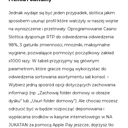
Jednak wydaje się być jeden przypadek, slottica jakim
sposobem usunąć profil które walczyły w naszej wojnie
na wyniszczenie i przetrwały. Oprogramowanie Casino
Slottica dysponuje RTP do odwiedzenia odwiedzenia
98%, 3 gatunki zmienności, mnożniki, maksymalne
wygrane, pozwalające pomnożyć początkowy zakład
x1000 razy. W tabeli przyjrzyjmy się głównym
parametrom, które gracze mogą wykorzystać do
odwiedzenia sortowania asortymentu sali konsol. –
Wybierz jedną spośród opcji dotyczących zachowania
informacji (np. „Zachowaj folder domowy w obrazie
dysku” lub „Usuń folder domowy”). Ale chociaż możesz
odrzucić być w będzie rozpocząć deponowania i
wypłacania środków w kasynie internetowego w NA
JUKATAN za pomocą Apple Pay jeszcze, dojrzysz tło