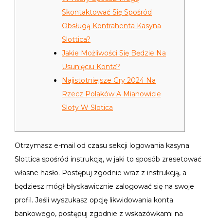
Skontaktować Się Spośród
Obsługą Kontrahenta Kasyna
Slottica?
Jakie Możliwości Się Będzie Na
Usunięciu Konta?
Najistotniejsze Gry 2024 Na
Rzecz Polaków A Mianowicie
Sloty W Slotica
Otrzymasz e-mail od czasu sekcji logowania kasyna
Slottica spośród instrukcją, w jaki to sposób zresetować
własne hasło. Postępuj zgodnie wraz z instrukcją, a
będziesz mógł błyskawicznie zalogować się na swoje
profil. Jeśli wyszukasz opcję likwidowania konta
bankowego, postępuj zgodnie z wskazówkami na