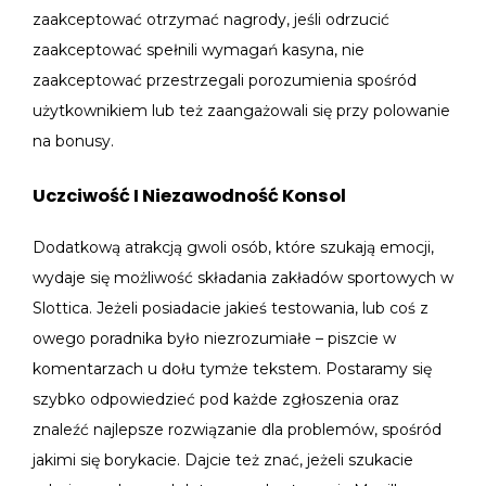
zaakceptować otrzymać nagrody, jeśli odrzucić
zaakceptować spełnili wymagań kasyna, nie
zaakceptować przestrzegali porozumienia spośród
użytkownikiem lub też zaangażowali się przy polowanie
na bonusy.
Uczciwość I Niezawodność Konsol
Dodatkową atrakcją gwoli osób, które szukają emocji,
wydaje się możliwość składania zakładów sportowych w
Slottica. Jeżeli posiadacie jakieś testowania, lub coś z
owego poradnika było niezrozumiałe – piszcie w
komentarzach u dołu tymże tekstem. Postaramy się
szybko odpowiedzieć pod każde zgłoszenia oraz
znaleźć najlepsze rozwiązanie dla problemów, spośród
jakimi się borykacie. Dajcie też znać, jeżeli szukacie