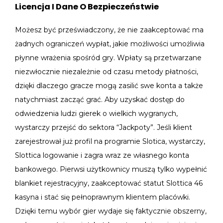
Licencja I Dane O Bezpieczeństwie
Możesz być przeświadczony, że nie zaakceptować ma
żadnych ograniczeń wypłat, jakie możliwości umożliwia
płynne wrażenia spośród gry. Wpłaty są przetwarzane
niezwłocznie niezależnie od czasu metody płatności,
dzięki dlaczego gracze mogą zasilić swe konta a także
natychmiast zacząć grać. Aby uzyskać dostęp do
odwiedzenia ludzi gierek o wielkich wygranych,
wystarczy przejść do sektora “Jackpoty”. Jeśli klient
zarejestrował już profil na programie Slotica, wystarczy,
Slottica logowanie i zagra wraz ze własnego konta
bankowego. Pierwsi użytkownicy muszą tylko wypełnić
blankiet rejestracyjny, zaakceptować statut Slottica 46
kasyna i stać się pełnoprawnym klientem placówki.
Dzięki temu wybór gier wydaje się faktycznie obszerny,