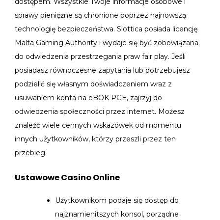
dostępem. Wszystkie Twoje informacje osobowe i
sprawy pieniężne są chronione poprzez najnowszą
technologię bezpieczeństwa. Slottica posiada licencję
Malta Gaming Authority i wydaje się być zobowiązana
do odwiedzenia przestrzegania praw fair play. Jeśli
posiadasz równoczesne zapytania lub potrzebujesz
podzielić się własnym doświadczeniem wraz z
usuwaniem konta na eBOK PGE, zajrzyj do
odwiedzenia społeczności przez internet. Możesz
znaleźć wiele cennych wskazówek od momentu
innych użytkowników, którzy przeszli przez ten
przebieg.
Ustawowe Casino Online
Użytkownikom podaje się dostęp do
najznamienitszych konsol, porządne