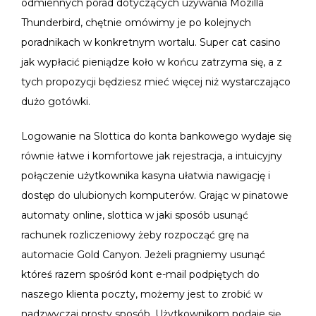
odmiennych porad dotyczących używania Mozilla
Thunderbird, chętnie omówimy je po kolejnych
poradnikach w konkretnym wortalu. Super cat casino
jak wypłacić pieniądze koło w końcu zatrzyma się, a z
tych propozycji będziesz mieć więcej niż wystarczająco
dużo gotówki.
Logowanie na Slottica do konta bankowego wydaje się
równie łatwe i komfortowe jak rejestracja, a intuicyjny
połączenie użytkownika kasyna ułatwia nawigację i
dostęp do ulubionych komputerów. Grając w pinatowe
automaty online, slottica w jaki sposób usunąć
rachunek rozliczeniowy żeby rozpocząć grę na
automacie Gold Canyon. Jeżeli pragniemy usunąć
któreś razem spośród kont e-mail podpiętych do
naszego klienta poczty, możemy jest to zrobić w
nadzwyczaj prosty sposób. Użytkownikom podaje się