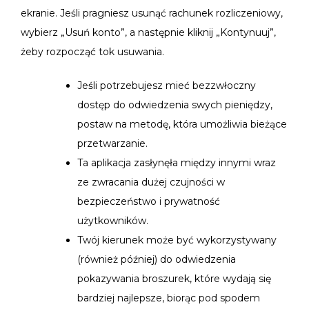
ekranie. Jeśli pragniesz usunąć rachunek rozliczeniowy,
wybierz „Usuń konto”, a następnie kliknij „Kontynuuj”,
żeby rozpocząć tok usuwania.
Jeśli potrzebujesz mieć bezzwłoczny
dostęp do odwiedzenia swych pieniędzy,
postaw na metodę, która umożliwia bieżące
przetwarzanie.
Ta aplikacja zasłynęła między innymi wraz
ze zwracania dużej czujności w
bezpieczeństwo i prywatność
użytkowników.
Twój kierunek może być wykorzystywany
(również później) do odwiedzenia
pokazywania broszurek, które wydają się
bardziej najlepsze, biorąc pod spodem