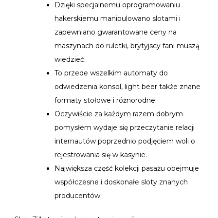
Dzięki specjalnemu oprogramowaniu
hakerskiemu manipulowano slotami i
zapewniano gwarantowane ceny na
maszynach do ruletki, brytyjscy fani muszą
wiedzieć.
To przede wszelkim automaty do
odwiedzenia konsol, light beer także znane
formaty stołowe i różnorodne.
Oczywiście za każdym razem dobrym
pomysłem wydaje się przeczytanie relacji
internautów poprzednio podjęciem woli o
rejestrowania się w kasynie.
Największa część kolekcji pasażu obejmuje
współczesne i doskonałe sloty znanych
producentów.