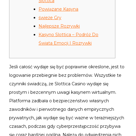
Slottica
Powiązane Kasyna
świeże Gry
Najlepsze Rozrywki
Kasyno Slottica – Podróż Do
Świata Emocji I Rozrywki
Jeśli całość wydaje się być poprawnie określone, jest to
logowanie przebiegnie bez problemów. Wszystkie te
czynniki świadczą, że Slottica Casino wydaje się
prostym i bezcennym uwagi kasynem wirtualnym.
Platforma zadbała o bezpieczeństwo własnych
zawodników i pierwotnego danych empirycznych
prywatnych, jak wydaje się być ważne w teraźniejszych
czasach, podczas gdy cyberprzestępczość przybywa
się coraz bardziej ogólna. Należą do odwiedzenia nich