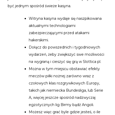
być jednym spośród świeże kasyna.
Witryna kasyna wydaje się naszpikowana
aktualnymi technologiami
zabezpieczającymi przed atakami
hakerskimi.
Dołącz do powszednich i tygodniowych
wydarzeń, żeby zwiększyć swe możliwości
na wygraną i cieszyć się grą w Slottica pl.
Można w tym miejscu obstawiać efekty
meczów piłki nożnej zarówno wraz z
czołowych klas rozgrywkowych Europy,
takich jak niemiecka Bundesliga, lub Serie
A, więcej jeszcze spośród nadzwyczaj
egzotycznych lig Birmy bądź Angoli.
Możesz więc grać byle gdzie jesteś, o ile