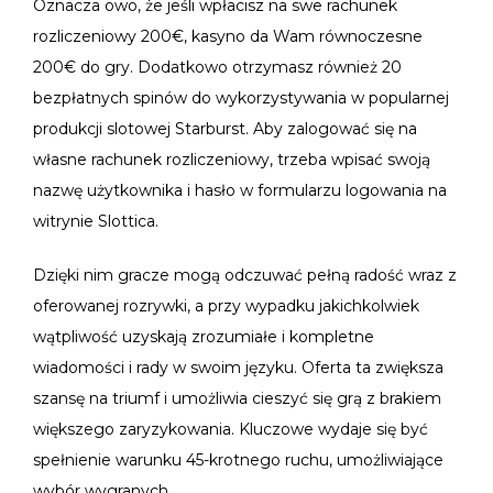
Oznacza owo, że jeśli wpłacisz na swe rachunek
rozliczeniowy 200€, kasyno da Wam równoczesne
200€ do gry. Dodatkowo otrzymasz również 20
bezpłatnych spinów do wykorzystywania w popularnej
produkcji slotowej Starburst. Aby zalogować się na
własne rachunek rozliczeniowy, trzeba wpisać swoją
nazwę użytkownika i hasło w formularzu logowania na
witrynie Slottica.
Dzięki nim gracze mogą odczuwać pełną radość wraz z
oferowanej rozrywki, a przy wypadku jakichkolwiek
wątpliwość uzyskają zrozumiałe i kompletne
wiadomości i rady w swoim języku. Oferta ta zwiększa
szansę na triumf i umożliwia cieszyć się grą z brakiem
większego zaryzykowania. Kluczowe wydaje się być
spełnienie warunku 45-krotnego ruchu, umożliwiające
wybór wygranych.