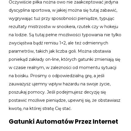
Oczywiście piłka nożna owo nie zaakceptować jedyna
dyscyplina sportowa, w jakiej można się tutaj zabawić,
wygrywając tuż przy sposobności pieniądze, typując
rezultaty mistrzostw w snookera, rzutek czy w hokeju
na lodzie. Są tutaj pełne możliwości typowania nie tylko
zwycięstwa bądź remisu 1×2, ale też odmiennych
parametrów, takich jak liczba goli. Można obstawia
poniekąd zakłady on-line, których gatunki zmieniają się
w czasie realnym, w zależności od momentu sytuacji
na boisku. Prosimy o odpowiedzialną grę, a jeśli
zauważysz ujemny wpływ hazardu na swoje życie,
poszukaj pomocy. Jeśli podejmujesz decyzję się
postawić możliwe pieniądze, upewnij się, że obstawiasz
kwotę, na której stratę Cię stać.
Gatunki Automatów Przez Internet