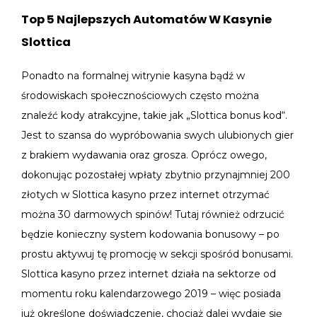
Top 5 Najlepszych Automatów W Kasynie
Slottica
Ponadto na formalnej witrynie kasyna bądź w
środowiskach społecznościowych często można
znaleźć kody atrakcyjne, takie jak „Slottica bonus kod“.
Jest to szansa do wypróbowania swych ulubionych gier
z brakiem wydawania oraz grosza. Oprócz owego,
dokonując pozostałej wpłaty zbytnio przynajmniej 200
złotych w Slottica kasyno przez internet otrzymać
można 30 darmowych spinów! Tutaj również odrzucić
będzie konieczny system kodowania bonusowy – po
prostu aktywuj tę promocję w sekcji spośród bonusami.
Slottica kasyno przez internet działa na sektorze od
momentu roku kalendarzowego 2019 – więc posiada
już określone doświadczenie, chociaż dalej wydaje się