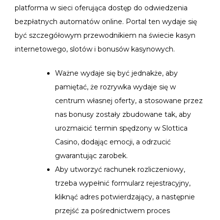
platforma w sieci oferująca dostęp do odwiedzenia
bezpłatnych automatów online. Portal ten wydaje się
być szczegółowym przewodnikiem na świecie kasyn
internetowego, slotów i bonusów kasynowych.
Ważne wydaje się być jednakże, aby
pamiętać, że rozrywka wydaje się w
centrum własnej oferty, a stosowane przez
nas bonusy zostały zbudowane tak, aby
urozmaicić termin spędzony w Slottica
Casino, dodając emocji, a odrzucić
gwarantując zarobek.
Aby utworzyć rachunek rozliczeniowy,
trzeba wypełnić formularz rejestracyjny,
kliknąć adres potwierdzający, a następnie
przejść za pośrednictwem proces