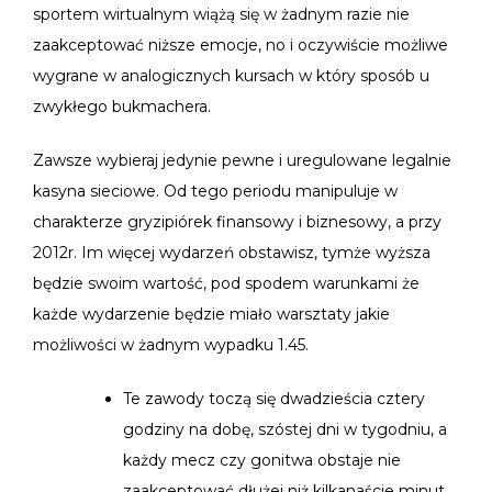
sportem wirtualnym wiążą się w żadnym razie nie
zaakceptować niższe emocje, no i oczywiście możliwe
wygrane w analogicznych kursach w który sposób u
zwykłego bukmachera.
Zawsze wybieraj jedynie pewne i uregulowane legalnie
kasyna sieciowe. Od tego periodu manipuluje w
charakterze gryzipiórek finansowy i biznesowy, a przy
2012r. Im więcej wydarzeń obstawisz, tymże wyższa
będzie swoim wartość, pod spodem warunkami że
każde wydarzenie będzie miało warsztaty jakie
możliwości w żadnym wypadku 1.45.
Te zawody toczą się dwadzieścia cztery
godziny na dobę, szóstej dni w tygodniu, a
każdy mecz czy gonitwa obstaje nie
zaakceptować dłużej niż kilkanaście minut.