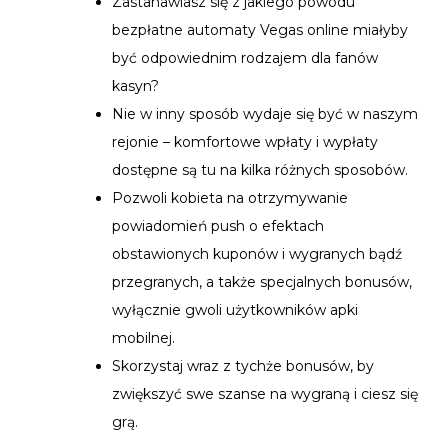
Zastanawiasz się z jakiego powodu
bezpłatne automaty Vegas online miałyby
być odpowiednim rodzajem dla fanów
kasyn?
Nie w inny sposób wydaje się być w naszym
rejonie – komfortowe wpłaty i wypłaty
dostępne są tu na kilka różnych sposobów.
Pozwoli kobieta na otrzymywanie
powiadomień push o efektach
obstawionych kuponów i wygranych bądź
przegranych, a także specjalnych bonusów,
wyłącznie gwoli użytkowników apki
mobilnej.
Skorzystaj wraz z tychże bonusów, by
zwiększyć swe szanse na wygraną i ciesz się
grą.