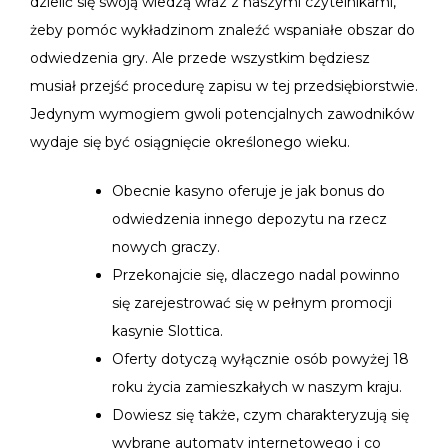
dzielić się swoją wiedzą wraz z naszymi czytelnikami,
żeby pomóc wykładzinom znaleźć wspaniałe obszar do
odwiedzenia gry. Ale przede wszystkim będziesz
musiał przejść procedurę zapisu w tej przedsiębiorstwie.
Jedynym wymogiem gwoli potencjalnych zawodników
wydaje się być osiągnięcie określonego wieku.
Obecnie kasyno oferuje je jak bonus do
odwiedzenia innego depozytu na rzecz
nowych graczy.
Przekonajcie się, dlaczego nadal powinno
się zarejestrować się w pełnym promocji
kasynie Slottica.
Oferty dotyczą wyłącznie osób powyżej 18
roku życia zamieszkałych w naszym kraju.
Dowiesz się także, czym charakteryzują się
wybrane automaty internetowego i co