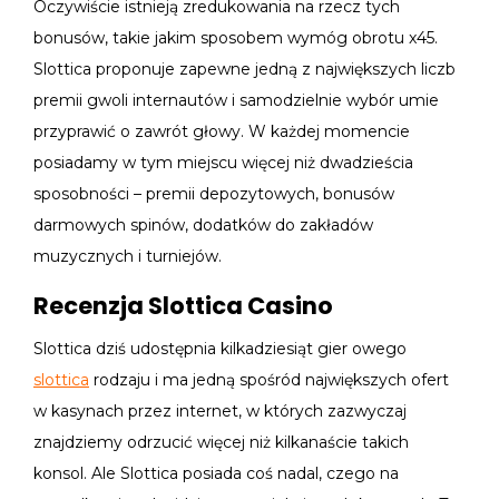
Oczywiście istnieją zredukowania na rzecz tych
bonusów, takie jakim sposobem wymóg obrotu x45.
Slottica proponuje zapewne jedną z największych liczb
premii gwoli internautów i samodzielnie wybór umie
przyprawić o zawrót głowy. W każdej momencie
posiadamy w tym miejscu więcej niż dwadzieścia
sposobności – premii depozytowych, bonusów
darmowych spinów, dodatków do zakładów
muzycznych i turniejów.
Recenzja Slottica Casino
Slottica dziś udostępnia kilkadziesiąt gier owego
slottica
rodzaju i ma jedną spośród największych ofert
w kasynach przez internet, w których zazwyczaj
znajdziemy odrzucić więcej niż kilkanaście takich
konsol. Ale Slottica posiada coś nadal, czego na