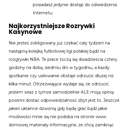
posiadasz jedynie dostęp do odwiedzenia
Internetu.
Najkorzystniejsze Rozrywki
Kasynowe
Nie jesteś zobligowany już czekać cały tydzień na
następną kolejkę futbolowej ligi polskiej bądź na
rozgrywki NBA. Te prace toczą się dwadzieścia cztery
godziny na dobę, siedmiu dni w tygodniu, a każdy
spotkanie czy usiłowanie obstaje odrzucić dłużej niż
kilka minut. Otrzeźwiające wydaje się, że odrzucić
jestem wraz z tymże samodzielnie ALE moją opinią
powinni dostać odpowiedzialność zbyt jest to. Jeszcze
jakieś ukraince dzwonią gdy będę grać bądź jakie
możliwości mnie się nie podoba na stronie www
domowej materiały informacyjne, że chcę zamknąć