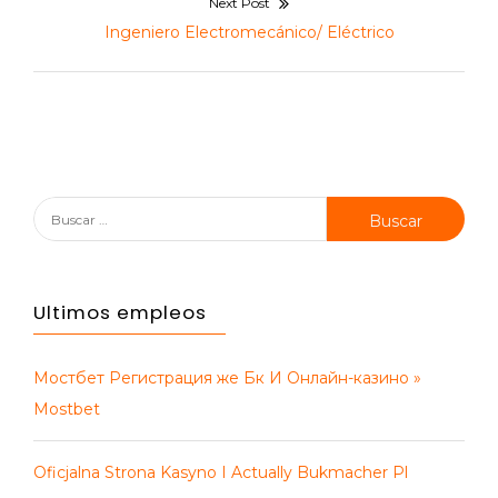
Next Post
entradas
Next
Ingeniero Electromecánico/ Eléctrico
post:
Buscar:
Ultimos empleos
Мостбет Регистрация же Бк И Онлайн-казино »
Mostbet
Oficjalna Strona Kasyno I Actually Bukmacher Pl