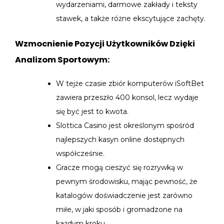
wydarzeniami, darmowe zakłady i teksty
stawek, a także różne ekscytujące zachęty.
Wzmocnienie Pozycji Użytkowników Dzięki
Analizom Sportowym:
W tejże czasie zbiór komputerów iSoftBet
zawiera przeszło 400 konsol, lecz wydaje
się być jest to kwota.
Slottica Casino jest określonym spośród
najlepszych kasyn online dostępnych
współcześnie.
Gracze mogą cieszyć się rozrywką w
pewnym środowisku, mając pewność, że
katalogów doświadczenie jest zarówno
miłe, w jaki sposób i gromadzone na
każdym kroku.