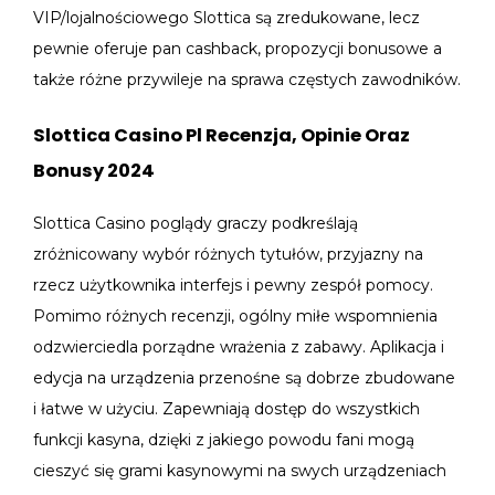
VIP/lojalnościowego Slottica są zredukowane, lecz
pewnie oferuje pan cashback, propozycji bonusowe a
także różne przywileje na sprawa częstych zawodników.
Slottica Casino Pl Recenzja, Opinie Oraz
Bonusy 2024
Slottica Casino poglądy graczy podkreślają
zróżnicowany wybór różnych tytułów, przyjazny na
rzecz użytkownika interfejs i pewny zespół pomocy.
Pomimo różnych recenzji, ogólny miłe wspomnienia
odzwierciedla porządne wrażenia z zabawy. Aplikacja i
edycja na urządzenia przenośne są dobrze zbudowane
i łatwe w użyciu. Zapewniają dostęp do wszystkich
funkcji kasyna, dzięki z jakiego powodu fani mogą
cieszyć się grami kasynowymi na swych urządzeniach