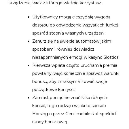
urządzenia, wraz z którego właśnie korzystasz.
Użytkownicy mogą cieszyć się wygodą
dostępu do odwiedzenia wszystkich funkcji
spośród stopnia własnych urządzeń.
Zanurz się na świecie automatów jakim
sposobem i również doświadcz
niezapomnianych emocji w kasyno Slottica.
Pierwsza wpłata często uruchamia premia
powitalny, więc koniecznie sprawdź warunki
bonusu, aby zmaksymalizować swoje
początkowe korzyści.
Zamiast porządnie znać kilka różnych
konsol, tego rodzaju w jaki to sposób
Horsing o przez Genii mobile slot spośród
rundy bonusowej.