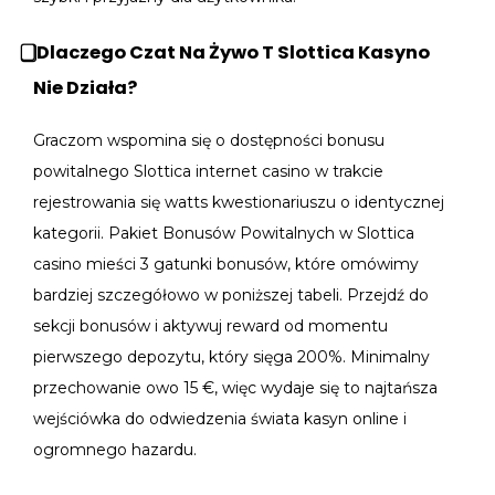
⃣ Dlaczego Czat Na Żywo T Slottica Kasyno
Nie Działa?
Graczom wspomina się o dostępności bonusu
powitalnego Slottica internet casino w trakcie
rejestrowania się watts kwestionariuszu o identycznej
kategorii. Pakiet Bonusów Powitalnych w Slottica
casino mieści 3 gatunki bonusów, które omówimy
bardziej szczegółowo w poniższej tabeli. Przejdź do
sekcji bonusów i aktywuj reward od momentu
pierwszego depozytu, który sięga 200%. Minimalny
przechowanie owo 15 €, więc wydaje się to najtańsza
wejściówka do odwiedzenia świata kasyn online i
ogromnego hazardu.