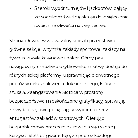
Szeroki wybór turniejów i jackpotów, dający
zawodnikom świetną okazję do zwiększenia
swoich możliwości na zwycięstwo.
Strona główna w zauważalny sposób przedstawia
główne sekcje, w tymże zakłady sportowe, zakłady na
żywo, rozrywki kasynowe i poker. Górny pas
nawigacyjny umożliwia użytkownikom łatwy dostęp do
różnych sekcji platformy, usprawniając pierwotnego
podróż w celu znalezienia dokładnie tego, których
szukają. Zaangażowanie Slottica w prostotę,
bezpieczeństwo i nieskończone gratyfikacyj sprawiają,
że wydaje się owo pociągający wybór na rzecz
entuzjastów zakładów sportowych. Oferując
bezproblemowy proces rejestrowania się i szereg
korzyści, Slottica gwarantuje, że podróż każdego