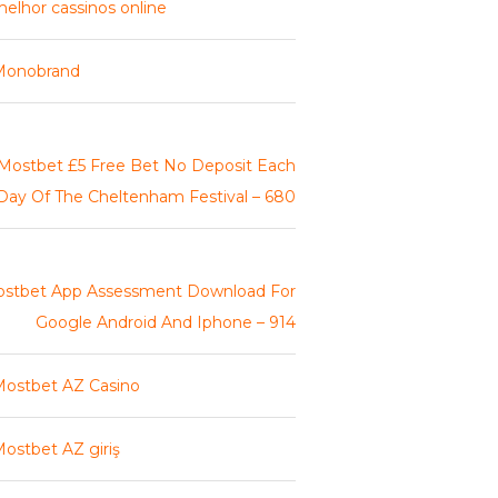
elhor cassinos online
Monobrand
Mostbet £5 Free Bet No Deposit Each
Day Of The Cheltenham Festival – 680
stbet App Assessment Download For
Google Android And Iphone – 914
ostbet AZ Casino
ostbet AZ giriş