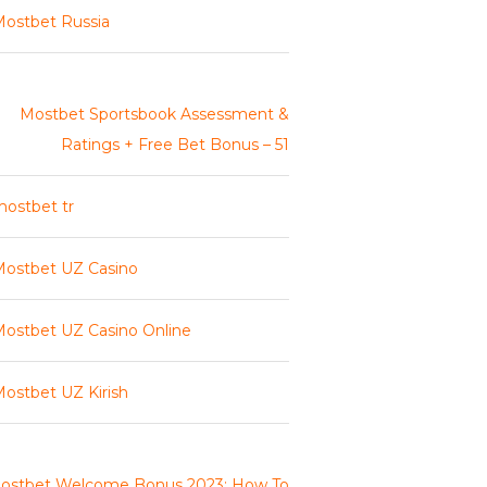
ostbet Russia
Mostbet Sportsbook Assessment &
Ratings + Free Bet Bonus – 51
ostbet tr
ostbet UZ Casino
ostbet UZ Casino Online
ostbet UZ Kirish
ostbet Welcome Bonus 2023: How To