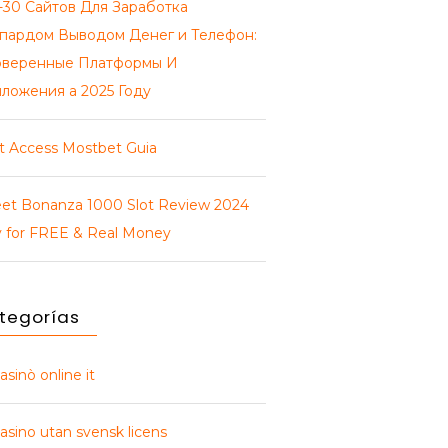
-30 Сайтов Для Заработка
пардом Выводом Денег и Телефон:
веренные Платформы И
ложения а 2025 Году
t Access Mostbet Guia
et Bonanza 1000 Slot Review 2024
y for FREE & Real Money
tegorías
asinò online it
asino utan svensk licens