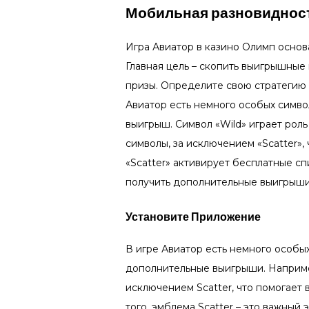
Мобильная разновидност
Игра Авиатор в казино Олимп основ
Главная цель – скопить выигрышные
призы. Определите свою стратегию с
Авиатор есть немного особых симво
выигрыш. Символ «Wild» играет рол
символы, за исключением «Scatter»
«Scatter» активирует бесплатные с
получить дополнительные выигрыши
Установите Приложение
В игре Авиатор есть немного особы
дополнительные выигрыши. Например
исключением Scatter, что помогает
того, эмблема Scatter – это важный 