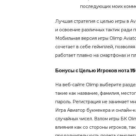
последующих моих комм
Лучшая стратегия с целью игры в Av
и освоение различных тактик ради
Мобильная версия игры Olimp Aviat
сочетает в себе геймплей, позволяя
работает плавно на смартфонах и п
Бонусы с Целью Игроков нота 15
На веб-сайте Olimp выберите разде
такие как название, фамилия, мест
пароль. Регистрация не занимает мно
Игра Авиатор букмекера и онлайн-к
случайных чисел. Взлом игры БК Oli
влияния как со стороны игроков, та
продолжительность полета самолет