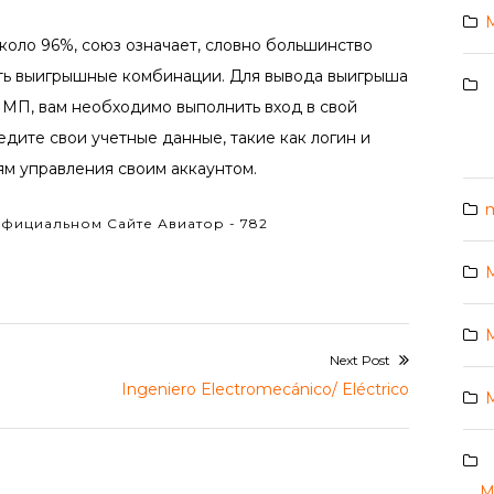
M
около 96%, союз означает, словно большинство
ть выигрышные комбинации. Для вывода выигрыша
ИМП, вам необходимо выполнить вход в свой
едите свои учетные данные, такие как логин и
ям управления своим аккаунтом.
m
 Официальном Сайте Авиатор - 782
M
M
Next Post
Next
Ingeniero Electromecánico/ Eléctrico
M
post:
M