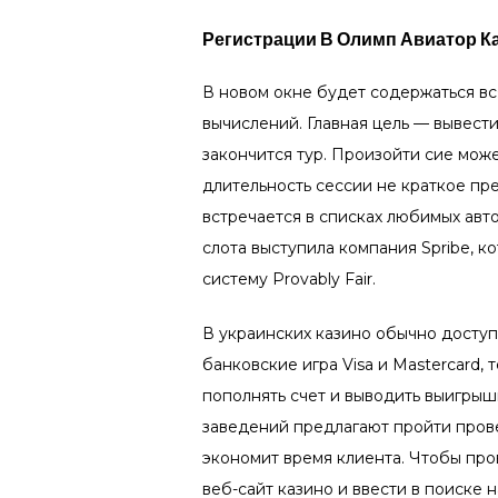
Регистрации В Олимп Авиатор К
В новом окне будет содержаться в
вычислений. Главная цель — вывести
закончится тур. Произойти сие мож
длительность сессии не краткое пр
встречается в списках любимых авт
слота выступила компания Spribe, к
систему Provably Fair.
В украинских казино обычно доступ
банковские игра Visa и Mastercard, 
пополнять счет и выводить выигры
заведений предлагают пройти прове
экономит время клиента. Чтобы пров
веб-сайт казино и ввести в поиске н