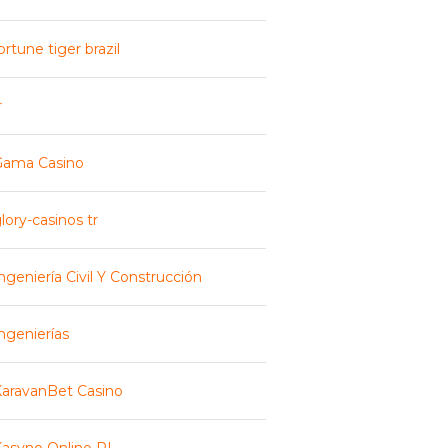
ortune tiger brazil
r
Gama Casino
lory-casinos tr
ngeniería Civil Y Construcción
ngenierías
aravanBet Casino