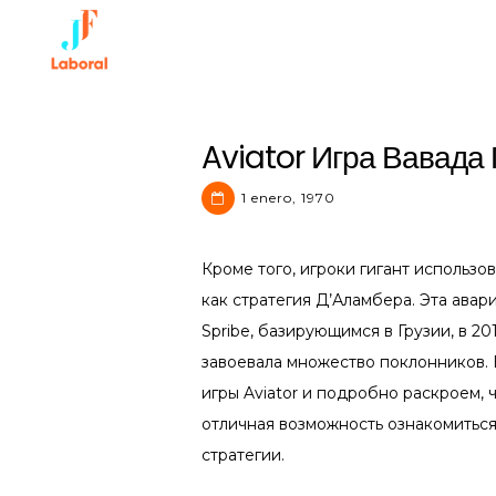
Skip
to
content
JF Laboral | Human Resource
Aviator Игра Вавада
1 enero, 1970
Кроме того, игроки гигант использов
как стратегия Д’Аламбера. Эта ава
Spribe, базирующимся в Грузии, в 20
завоевала множество поклонников.
игры Aviator и подробно раскроем, 
отличная возможность ознакомиться
стратегии.