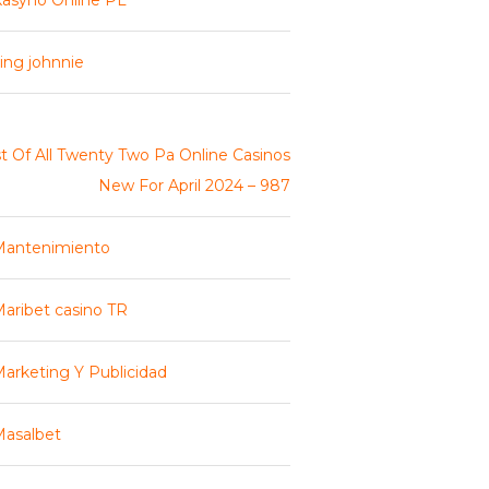
asyno Online PL
ing johnnie
st Of All Twenty Two Pa Online Casinos
New For April 2024 – 987
Mantenimiento
aribet casino TR
arketing Y Publicidad
asalbet