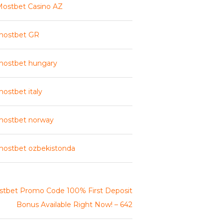
ostbet Casino AZ
mostbet GR
mostbet hungary
ostbet italy
mostbet norway
ostbet ozbekistonda
tbet Promo Code 100% First Deposit
Bonus Available Right Now! – 642