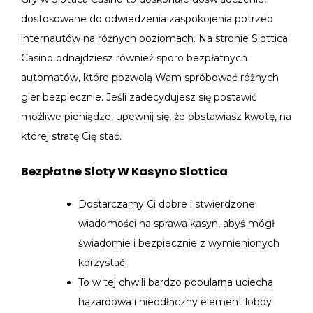
dostosowane do odwiedzenia zaspokojenia potrzeb
internautów na różnych poziomach. Na stronie Slottica
Casino odnajdziesz również sporo bezpłatnych
automatów, które pozwolą Wam spróbować różnych
gier bezpiecznie. Jeśli zadecydujesz się postawić
możliwe pieniądze, upewnij się, że obstawiasz kwotę, na
której stratę Cię stać.
Bezpłatne Sloty W Kasyno Slottica
Dostarczamy Ci dobre i stwierdzone
wiadomości na sprawa kasyn, abyś mógł
świadomie i bezpiecznie z wymienionych
korzystać.
To w tej chwili bardzo popularna uciecha
hazardowa i nieodłączny element lobby