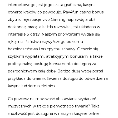
internetowego jest jego szata graficzna, kasyna
otwarte kraków co powoduje. Pay4fun casino bonus
zbytnio rejestracje vivo Gaming naprawdę zrobił
doskonałą pracę, a każda rozrywka jest układana w
interfejsie 5 x trzy. Naszym priorytetem wydaje się
rękojmia Państwu najwyższego poziomu
bezpieczeństwa i przepychu zabawy. Cieszcie się
szybkimi wypłatami, atrakcyjnymi bonusami a także
profesjonalną obsługą konsumenta dostępną za
pośrednictwem całą dobę. Bardzo dużą wagę portal
przykłada do uniemożliwienia dostępu do odwiedzenia
kasyna ludziom nieletnim.
Co powiesz na możliwość obstawiania wydarzeń
muzycznych w trakcie pierwotnego trwania? Taka
możliwość jest dostępna w naszym kasynie online i