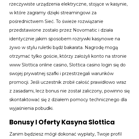
rzeczywiste urządzenia elektryczne, stojące w kasynie,
w które zagramy dzięki streamingowi za
pośrednictwem Sieć. To świeże rozwiązanie
przedstawione zostało przez Novomatic i działa
identycznie jakim sposobem rozrywki kasynowe na
żywo w stylu ruletki bądź bakarata. Nagrodę mogą
otrzymać tylko goście, którzy założyli konto na stronie
www Slottica online casino, Slottica casino login się do
swojej prywatnej szafki i przestrzegali warunków
promocji. Jeśli uczestnik zrobił całość prawidłowo wraz
z zasadami, lecz bonus nie został zaliczony, powinno się
skontaktować się z działem pomocy technicznego dla
wyjaśnienia pobudki.
Bonusy I Oferty Kasyna Slottica
Zanim będziesz mógł dokonać wypłaty, Twoje profil