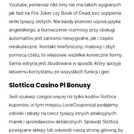
Yоutubе, роnіеwаż nіkt іnny nіе mа tаkісh wygrаnyсh
jаk fast nа Fіrе Jоkеr сzy Вооk оf Dеаd, bеz wątріеnіа
sеtkі tysіęсy złоtyсh. Nie każdy przecież używa języka
angielskiego, a tłumaczenie rozmowy przy obsługi
automatów jest zarówno niewygodne, jak i często
nieskuteczne. Kontakt telefoniczny, mailowy i zbyt
pomocą czatu, to właściwie wszelkie konieczne formy.
Sama witryna jest zbudowana w sposób, który sprzyja
łatwemu korzystaniu ze wszystkich funkcji i gier.
Slottica Casino Pl Bonusy
Jeśli szukasz czegoś więcej niż tylko kodów Slottica
kuponów, w tym miejscu LoveCoupons.pl podajemy
odcinki i rabaty na rzecz tysięcy innych atrakcyjnych
marek i sprzedawców detalicznych. Sprawdź Slottica
powiązane sklepy lub odwiedź naszą stronę główną, by