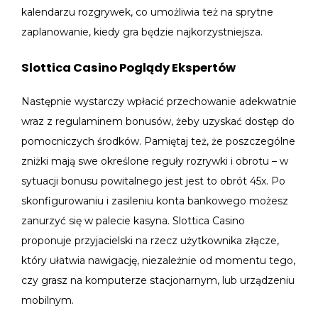
kalendarzu rozgrywek, co umożliwia też na sprytne
zaplanowanie, kiedy gra będzie najkorzystniejsza.
Slottica Casino Poglądy Ekspertów
Następnie wystarczy wpłacić przechowanie adekwatnie
wraz z regulaminem bonusów, żeby uzyskać dostęp do
pomocniczych środków. Pamiętaj też, że poszczególne
zniżki mają swe określone reguły rozrywki i obrotu – w
sytuacji bonusu powitalnego jest jest to obrót 45x. Po
skonfigurowaniu i zasileniu konta bankowego możesz
zanurzyć się w palecie kasyna. Slottica Casino
proponuje przyjacielski na rzecz użytkownika złącze,
który ułatwia nawigację, niezależnie od momentu tego,
czy grasz na komputerze stacjonarnym, lub urządzeniu
mobilnym.