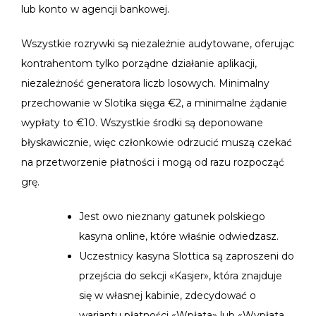
lub konto w agencji bankowej.
Wszystkie rozrywki są niezależnie audytowane, oferując
kontrahentom tylko porządne działanie aplikacji,
niezależność generatora liczb losowych. Minimalny
przechowanie w Slotika sięga €2, a minimalne żądanie
wypłaty to €10. Wszystkie środki są deponowane
błyskawicznie, więc członkowie odrzucić muszą czekać
na przetworzenie płatności i mogą od razu rozpocząć
grę.
Jest owo nieznany gatunek polskiego
kasyna online, które właśnie odwiedzasz.
Uczestnicy kasyna Slottica są zaproszeni do
przejścia do sekcji «Kasjer», która znajduje
się w własnej kabinie, zdecydować o
wariantu płatności «Wpłata» lub «Wypłata