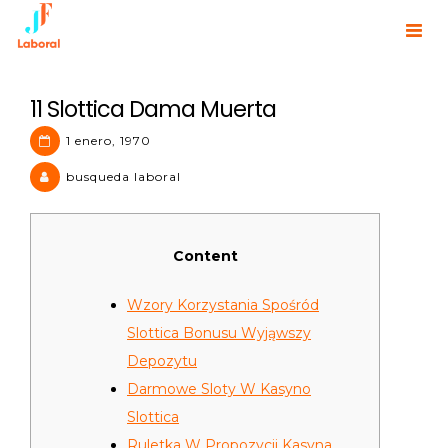
Skip
to
JF Laboral | Human Resources
content
11 Slottica Dama Muerta
1 enero, 1970
busqueda laboral
Content
Wzory Korzystania Spośród
Slottica Bonusu Wyjąwszy
Depozytu
Darmowe Sloty W Kasyno
Slottica
Ruletka W Propozycji Kasyna