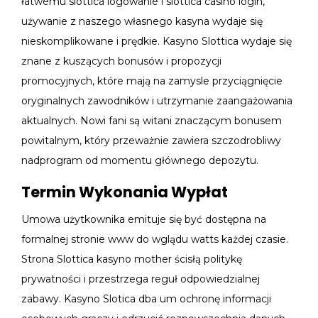
łatwemu slottica logowanie i slottica casino login,
używanie z naszego własnego kasyna wydaje się
nieskomplikowane i prędkie. Kasyno Slottica wydaje się
znane z kuszących bonusów i propozycji
promocyjnych, które mają na zamysle przyciągnięcie
oryginalnych zawodników i utrzymanie zaangażowania
aktualnych. Nowi fani są witani znaczącym bonusem
powitalnym, który przeważnie zawiera szczodrobliwy
nadprogram od momentu głównego depozytu.
Termin Wykonania Wypłat
Umowa użytkownika emituje się być dostępna na
formalnej stronie www do wglądu watts każdej czasie.
Strona Slottica kasyno mother ścisłą politykę
prywatności i przestrzega reguł odpowiedzialnej
zabawy. Kasyno Slotica dba um ochronę informacji