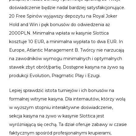
doświadczenie będzie nadal bardziej satysfakcjonujące.
20 Free Spinów wyjąwszy depozytu na Royal Joker
Hold and Win i pęk bonusów do odwiedzenia aż
2000PLN. Minimalna wpłata w kasynie Slottica
kosztuje 10 EUR, a minimalna wypłata to dwa EUR. In
Europe, Atlantic Management B. Twórcy nie narzucają
na zawodników wymogu minimalnych i optymalnych
stawek zbyt obrót/partię. Dostępne kasyna na żywo są
produkcji Evolution, Pragmatic Play i Ezugi.
Lepiej sprawdzić istota turniejów i ich bonusów na
formalnej witrynie kasyna. Dla internautów, którzy wolą
w wyższym stopniu interaktywne doświadczenie,
sekcja kasyna na żywo w kasynie Slottica jest
wyróżniającą się cechą. Ta dział oferuje zabawy w czasie
faktycznym spośród profesjonalnymi krupierami,